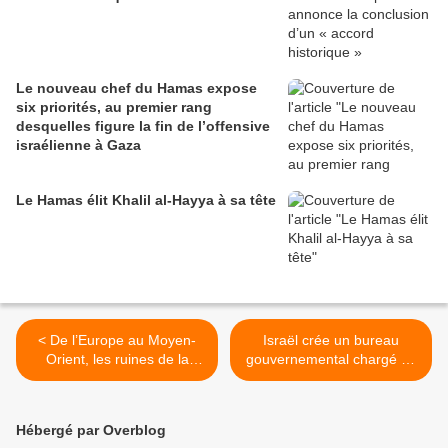
Le nouveau chef du Hamas expose
six priorités, au premier rang
desquelles figure la fin de l’offensive
israélienne à Gaza
Le Hamas élit Khalil al-Hayya à sa tête
< De l’Europe au Moyen-
Israël crée un bureau
Orient, les ruines de la
gouvernemental chargé de
démocratie
superviser le nettoyage
ethnique de Gaza où le
nombre de morts dépasse
Hébergé par Overblog
les 50 000 >