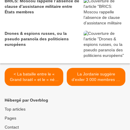
BRICS: Moscou rappelle l’absence de
clause d’assistance militaire entre
États membres
Drones & espions russes, ou la
pseudo paranoïa des politiciens
européens
< La bataille entre le «
La Jordanie suggère
Grand Israël » et le « néo-
d’exiler 3 000 membres du
ottomanisme » en Syrie
Hamas & de désarmer la
Résistance pour mettre fin
au génocide israélien >
Hébergé par Overblog
Top articles
Pages
Contact