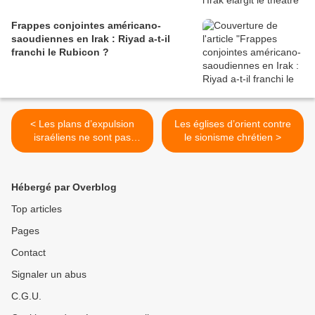
Frappes conjointes américano-
saoudiennes en Irak : Riyad a-t-il
franchi le Rubicon ?
< Les plans d’expulsion
Les églises d’orient contre
israéliens ne sont pas
le sionisme chrétien >
nouveaux : ils ont été
proposés pour la première
fois dans les années 1930
Hébergé par Overblog
Top articles
Pages
Contact
Signaler un abus
C.G.U.