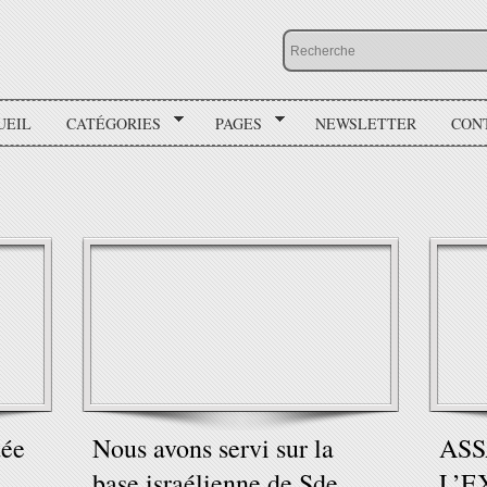
UEIL
CATÉGORIES
PAGES
NEWSLETTER
CON
tée
Nous avons servi sur la
ASS
base israélienne de Sde
L’E