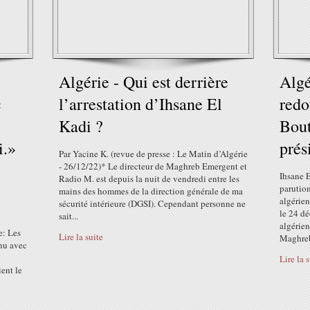
Algérie - Qui est derrière
Algé
c
l’arrestation d’Ihsane El
redo
Kadi ?
Bout
i.»
prés
Par Yacine K. (revue de presse : Le Matin d’Algérie
- 26/12/22)* Le directeur de Maghreb Emergent et
Ihsane E
Radio M. est depuis la nuit de vendredi entre les
parution
mains des hommes de la direction générale de ma
algérien
sécurité intérieure (DGSI). Cependant personne ne
le 24 dé
sait...
algérien
e: Les
Lire la suite
Maghreb
enu avec
Lire la 
ient le