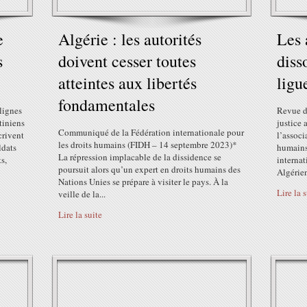
e
Algérie : les autorités
Les 
s
doivent cesser toutes
diss
atteintes aux libertés
ligu
fondamentales
lignes
Revue d
tiniens
justice
Communiqué de la Fédération internationale pour
crivent
l’associ
les droits humains (FIDH – 14 septembre 2023)*
ldats
humains 
La répression implacable de la dissidence se
s,
interna
poursuit alors qu’un expert en droits humains des
Algérien
Nations Unies se prépare à visiter le pays. À la
Lire la 
veille de la...
Lire la suite