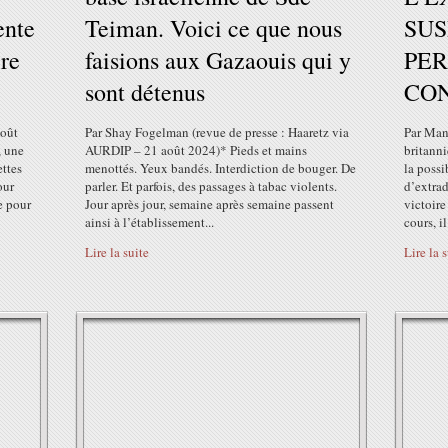
ente
Teiman. Voici ce que nous
SUS
ire
faisions aux Gazaouis qui y
PE
sont détenus
CO
oût
Par Shay Fogelman (revue de presse : Haaretz via
Par Man
, une
AURDIP – 21 août 2024)* Pieds et mains
britanni
ettes
menottés. Yeux bandés. Interdiction de bouger. De
la possi
our
parler. Et parfois, des passages à tabac violents.
d’extrad
e pour
Jour après jour, semaine après semaine passent
victoire
ainsi à l’établissement...
cours, il.
Lire la suite
Lire la 