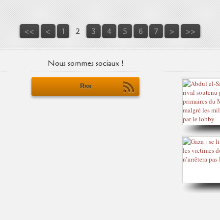
<<
<
1
2
3
4
5
6
7
>
>>
Nous sommes sociaux !
Rss