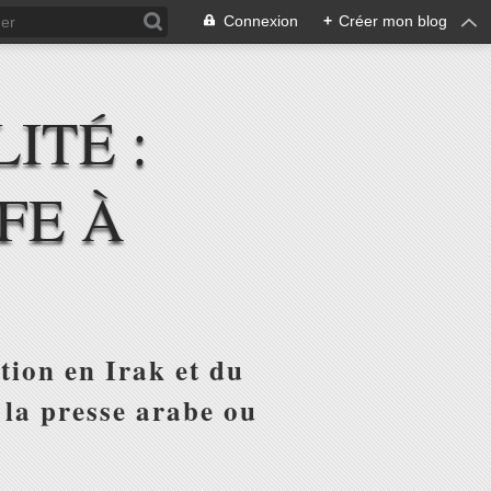
Connexion
+
Créer mon blog
ITÉ :
FE À
tion en Irak et du
 la presse arabe ou