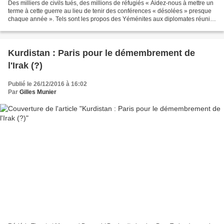
Des milliers de civils tués, des millions de réfugiés « Aidez-nous à mettre un
terme à cette guerre au lieu de tenir des conférences « désolées » presque
chaque année ». Tels sont les propos des Yéménites aux diplomates réunis
pour une conférence de 24...
Kurdistan : Paris pour le démembrement de
l'Irak (?)
Publié le 26/12/2016 à 16:02
Par
Gilles Munier