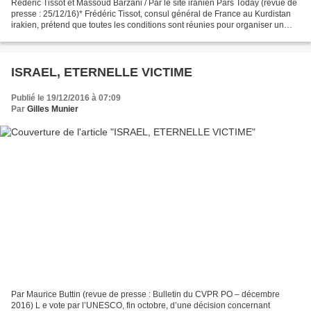
Rédéric Tissot et Massoud Barzani / Par le site iranien Pars Today (revue de
presse : 25/12/16)* Frédéric Tissot, consul général de France au Kurdistan
irakien, prétend que toutes les conditions sont réunies pour organiser un
référendum sur le sort et...
ISRAEL, ETERNELLE VICTIME
Publié le 19/12/2016 à 07:09
Par
Gilles Munier
Par Maurice Buttin (revue de presse : Bulletin du CVPR PO – décembre
2016) L e vote par l’UNESCO, fin octobre, d’une décision concernant