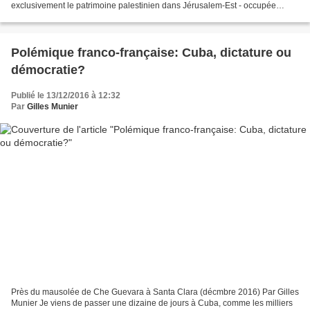
exclusivement le patrimoine palestinien dans Jérusalem-Est - occupée
depuis juin 1967 – a provoqué des protestations...
Polémique franco-française: Cuba, dictature ou
démocratie?
Publié le 13/12/2016 à 12:32
Par
Gilles Munier
Près du mausolée de Che Guevara à Santa Clara (décmbre 2016) Par Gilles
Munier Je viens de passer une dizaine de jours à Cuba, comme les milliers