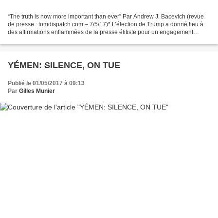
“The truth is now more important than ever” Par Andrew J. Bacevich (revue
de presse : tomdispatch.com – 7/5/17)* L’élection de Trump a donné lieu à
des affirmations enflammées de la presse élitiste pour un engagement
renouvelé de ne dire rien que la...
YÉMEN: SILENCE, ON TUE
Publié le 01/05/2017 à 09:13
Par
Gilles Munier