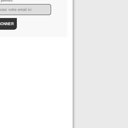
s publiés.