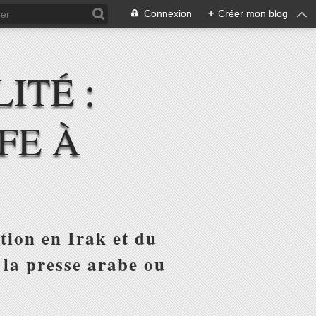
Connexion
+
Créer mon blog
ITÉ :
FE À
tion en Irak et du
 la presse arabe ou