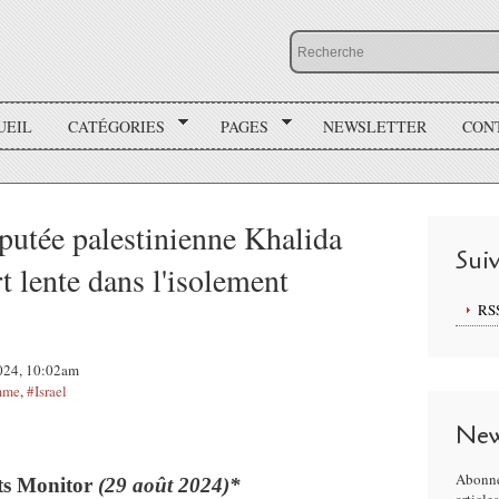
UEIL
CATÉGORIES
PAGES
NEWSLETTER
CON
éputée palestinienne Khalida
Sui
t lente dans l'isolement
RS
2024, 10:02am
omme
,
#Israel
New
Abonne
s Monitor
(29 août 2024)*