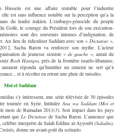
ssein est une affaire rentable pour l’industrie
elle est sans influence notable sur la perception qu’a la
ans du leader irakien. L’embargo-génocide du peuple
du Golfe, le courage du Président lors de son exécution-
émoires sont des souvenirs intenses d’indignation, de
acer. Au lieu de ridiculiser Saddam avec son
« Dictateur »
,
 2012, Sacha Baron va renforcer son mythe. L’acteur
rganisation de jeunesse sioniste
« de gauche »
, aurait du
boutz
Rosh Haniqra,
près de la frontière israélo-libanaise,
i auraient répondu qu’humilier un ennemi ne sert qu’à
ance... et à récolter en retour une pluie de missiles.
Moi et Saddam
dias s’y intéressent, une série télévisée de 30 épisodes
re tournée en Syrie. Intitulée
Ana wa Saddam
(Moi et
 le mois de Ramadan 2011
(3)
. Son impact dans les pays
ortant que
Le Dictateur
de Sacha Baron. L’annonce que
, célèbre interprète de Salah Eddine al-Ayyoubi
(Saladin)
,
Croisés, donne un avant-goût du scénario.