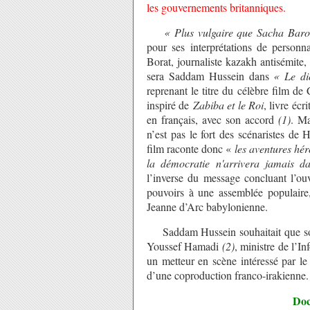
les gouvernements britanniques.
« Plus vulgaire que Sacha Baron
pour ses interprétations de personna
Borat, journaliste kazakh antisémite,
sera Saddam Hussein dans
« Le di
reprenant le titre du célèbre film de
inspiré
de
Zabiba et le Roi
, livre écr
en français, avec son accord
(1)
. Ma
n’est pas le fort des scénaristes d
film raconte donc «
les aventures hér
la démocratie n'arrivera jamais 
l’inverse du message concluant l’o
pouvoirs à une assemblée populaire
Jeanne d’Arc babylonienne.
Saddam Hussein souhaitait que son
Youssef Hamadi
(2)
, ministre de l’I
un metteur en scène intéressé par le 
d’une coproduction franco-irakienne.
Doc