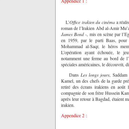
Appendice 1 :
L’
Office irakien du cinéma
a réali
roman de l’Irakien Abd al-Amir Mu’a
James Bond
-, mis en scène par l’Eg
en 1959, par le parti Baas, pour 
Mohammad al-Saqr, le héros mem
L’opération ayant échouée, le jeu
notamment une ferme au bord de l’
spéciales américaines, le découvrit, 
Dans
Les longs jours
, Saddam e
Kamel, un des chefs de la garde prés
retiré des écrans irakiens en août 
compagnie de son frère Hussein Kame
après leur retour à Bagdad, étaient m
irakien.
Appendice 2 :