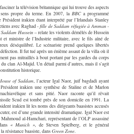
iner la télévision britannique qui lui trouve des aspects
u sens propre du terme. En 2007, la
BBC
a programmé
e Président irakien étant interprété par l’Irlandais Stanley
retiens avec Raghad -
fille de Saddam réfugiée à Amman
-
aï Saddam Hussein
– relate les violents démêlés de Hussein
et ministre de l’Industrie militaire, avec le fils aîné de
x déséquilibré. Le scénariste prend quelques libertés
éfection. Il fut tué après un énième assaut de la villa où il
ment pas mitraillés à bout portant par les gardes du corps
du clan Al-Majid. Un détail parmi d’autres, mais il s’agit
onstitution historique.
House of Saddam
, l’acteur Igal Naor
,
juif bagdadi ayant
u Président irakien une synthèse de Staline et de Marlon
achiavélique et sans pitié. Naor raconte qu’il rêvait
issile Scud est tombé près de son domicile en 1991. La
sident irakien lit les noms des dirigeants baasistes accusés
écuter, est d’une grande intensité dramatique. Igal Naor est
ait Mahmoud al-Hamchari, représentant de l’OLP assassiné
 dans
« Munich »,
de Steven Spielberg, et le général
a résistance baasiste, dans
Green Zone
.