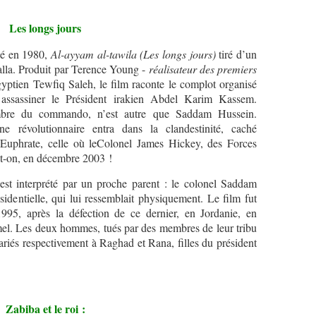
Les longs jours
sé en 1980,
Al-ayyam al-tawila (Les longs jours)
tiré d’un
lla. Produit par Terence Young -
réalisateur des premiers
yptien Tewfiq Saleh, le film raconte le complot organisé
assassiner le Président irakien Abdel Karim Kassem.
bre du commando, n’est autre que Saddam Hussein.
ne révolutionnaire entra dans la clandestinité, caché
Euphrate, celle où leColonel James Hickey, des Forces
dit-on, en décembre 2003 !
st interprété par un proche parent : le colonel Saddam
identielle, qui lui ressemblait physiquement. Le film fut
1995, après la défection de ce dernier, en Jordanie, en
l. Les deux hommes, tués par des membres de leur tribu
ariés respectivement à Raghad et Rana, filles du président
Zabiba et le roi :