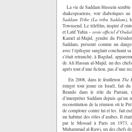
La vie de Saddam Hussein semble fasc
shakespeariens, voir diaboliques a
Saddam Tribe (La tribu Saddam)
, l
Townsend. Le téléfilm, inspiré d’ent
et Latif Yahia –
sosie officiel d’Oud
Kamel al-Majid, gendre du Président 
Saddam, présenté comme un dangereu
avec l’épilogue sanglant concluant sa d
s’était retranché, à Bagdad, apparem
de Ali Hassan al-Majid, un des chefs 
après tout d’une fiction, pas d’une rec
En 2008, dans le feuilleton
The 
émigré tout jeune en Israël, fait d
Brando dans le rôle du Parrain, m
d’interpréter Saddam depuis qu’un m
reconstitution de la réunion où le Pré
de comploter contre lui et les fait ex
un habitué des rôles d’arabes. Il ét
par le Mossad à Paris en 1973,
Muhammad al-Rawi, un des chefs de l