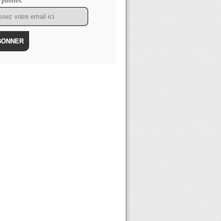
s publiés.