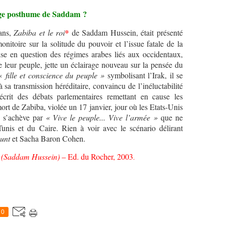
ge posthume de Saddam ?
ans,
Zabiba et le roi
*
de Saddam Hussein, était présenté
toire sur la solitude du pouvoir et l’issue fatale de la
se en question des régimes arabes liés aux occidentaux,
de leur peuple, jette un éclairage nouveau sur la pensée du
 «
fille et conscience du peuple »
symbolisant l’Irak, il se
sa transmission héréditaire, convaincu de l’inéluctabilité
crit des débats parlementaires remettant en cause les
ort de Zabiba, violée un 17 janvier, jour où les Etats-Unis
e s’achève par
« Vive le peuple... Vive l’armée »
que ne
Tunis et du Caire. Rien à voir avec le scénario délirant
unt
et Sacha Baron Cohen.
»
(Saddam Hussein)
– Ed. du Rocher, 2003
.
0