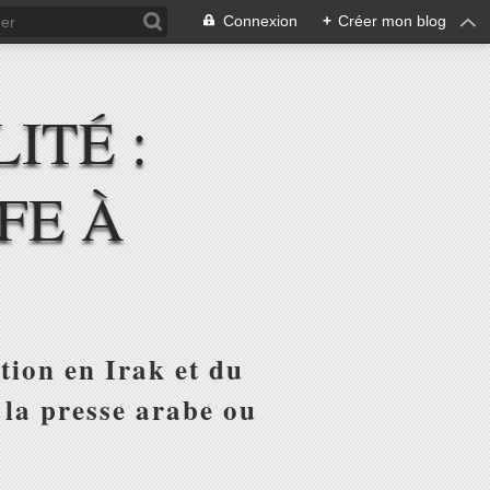
Connexion
+
Créer mon blog
ITÉ :
FE À
tion en Irak et du
 la presse arabe ou