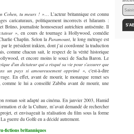
article
Email
 Cohen, tu meurs ! »
… L’acteur britannique est connu
ges caricaturaux, politiquement incorrects et hilarants :
 et Brüno, journaliste homosexuel autrichien antisémite. Il
ctateur »
, en cours de tournage à Hollywood, comédie
 Charlie Chaplin. Selon la
Paramount
, le long métrage
est
it par le président irakien, dont j’ai coordonné la traduction
is, comme chacun sait, le respect de la vérité historique
e Hollywood, et encore moins le souci de Sacha Baron. Le
oïque d'un dictateur qui a risqué sa vie pour s'assurer que
dans un pays si amoureusement opprimé »,
c'est-à-dire
uvrage.
En effet, avant de mourir, le monarque remet ses
, comme le lui a conseillé Zabiba avant de mourir, une
 roman soit adapté au cinéma.
En janvier 2003, Hamid
nformation et de la Culture, m’avait demandé
de rechercher
projet, et envisageait la réalisation du film sous la forme
 La guerre du Golfe en a décidé autrement.
u-fictions britanniques