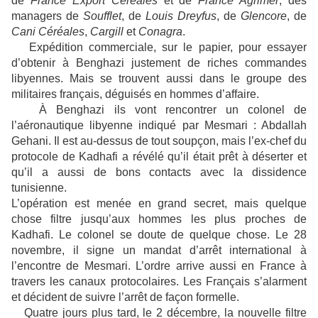
de
France Export Céréales
et de
France Agrimer
, des
managers de
Soufflet
, de
Louis Dreyfus
, de
Glencore
, de
Cani Céréales
,
Cargill
et
Conagra
.
Expédition commerciale, sur le papier, pour essayer
d’obtenir à Benghazi justement de riches commandes
libyennes. Mais se trouvent aussi dans le groupe des
militaires français, déguisés en hommes d’affaire.
À Benghazi ils vont rencontrer un colonel de
l’aéronautique libyenne indiqué par Mesmari : Abdallah
Gehani. Il est au-dessus de tout soupçon, mais l’ex-chef du
protocole de Kadhafi a révélé qu’il était prêt à déserter et
qu’il a aussi de bons contacts avec la dissidence
tunisienne.
L’opération est menée en grand secret, mais quelque
chose filtre jusqu’aux hommes les plus proches de
Kadhafi. Le colonel se doute de quelque chose. Le 28
novembre, il signe un mandat d’arrêt international à
l’encontre de Mesmari. L’ordre arrive aussi en France à
travers les canaux protocolaires. Les Français s’alarment
et décident de suivre l’arrêt de façon formelle.
Quatre jours plus tard, le 2 décembre, la nouvelle filtre