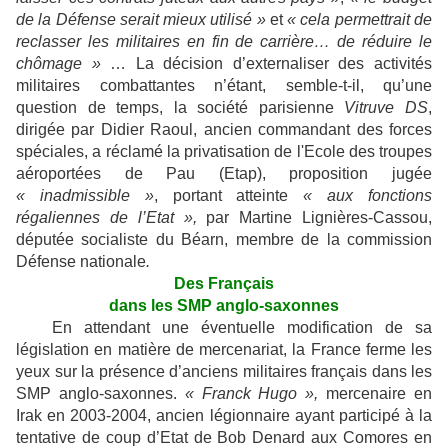
de la Défense serait mieux utilisé »
et
« cela permettrait de
reclasser les militaires en fin de carrière… de réduire le
chômage »
… La décision d’externaliser des activités
militaires combattantes n’étant, semble-t-il, qu’une
question de temps, la société parisienne
Vitruve DS
,
dirigée par Didier Raoul, ancien commandant des forces
spéciales, a réclamé la privatisation de l'Ecole des troupes
aéroportées de Pau (Etap), proposition jugée
« inadmissible »
, portant atteinte
« aux fonctions
régaliennes de l’Etat »,
par Martine Lignières-Cassou,
députée socialiste du Béarn, membre de la commission
Défense nationale
.
Des Français
dans les SMP anglo-saxonnes
En attendant une éventuelle modification de sa
législation en matière de mercenariat, la France ferme les
yeux sur la présence d’anciens militaires français dans les
SMP anglo-saxonnes.
« Franck Hugo »,
mercenaire en
Irak en 2003-2004, ancien légionnaire ayant participé à la
tentative de coup d’Etat de Bob Denard aux Comores en