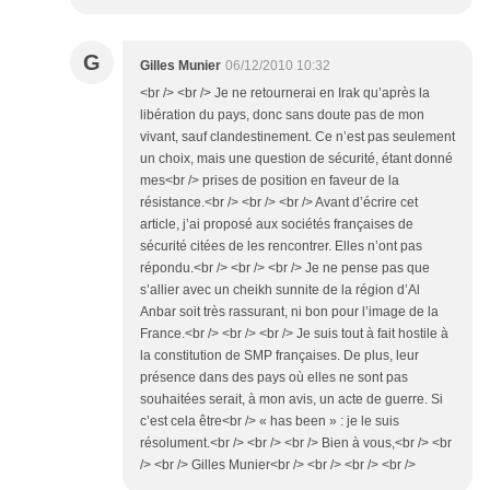
G
Gilles Munier
06/12/2010 10:32
<br /> <br /> Je ne retournerai en Irak qu’après la
libération du pays, donc sans doute pas de mon
vivant, sauf clandestinement. Ce n’est pas seulement
un choix, mais une question de sécurité, étant donné
mes<br /> prises de position en faveur de la
résistance.<br /> <br /> <br /> Avant d’écrire cet
article, j’ai proposé aux sociétés françaises de
sécurité citées de les rencontrer. Elles n’ont pas
répondu.<br /> <br /> <br /> Je ne pense pas que
s’allier avec un cheikh sunnite de la région d’Al
Anbar soit très rassurant, ni bon pour l’image de la
France.<br /> <br /> <br /> Je suis tout à fait hostile à
la constitution de SMP françaises. De plus, leur
présence dans des pays où elles ne sont pas
souhaitées serait, à mon avis, un acte de guerre. Si
c’est cela être<br /> « has been » : je le suis
résolument.<br /> <br /> <br /> Bien à vous,<br /> <br
/> <br /> Gilles Munier<br /> <br /> <br /> <br />