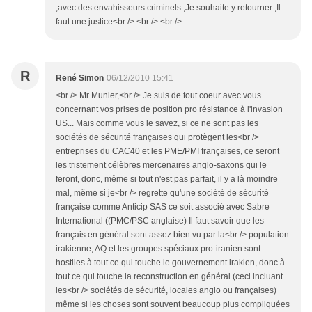
,avec des envahisseurs criminels ,Je souhaite y retourner ,Il
faut une justice<br /> <br /> <br />
R
René Simon
06/12/2010 15:41
<br /> Mr Munier,<br /> Je suis de tout coeur avec vous
concernant vos prises de position pro résistance à l'invasion
US... Mais comme vous le savez, si ce ne sont pas les
sociétés de sécurité françaises qui protègent les<br />
entreprises du CAC40 et les PME/PMI françaises, ce seront
les tristement célèbres mercenaires anglo-saxons qui le
feront, donc, même si tout n'est pas parfait, il y a là moindre
mal, même si je<br /> regrette qu'une société de sécurité
française comme Anticip SAS ce soit associé avec Sabre
International ((PMC/PSC anglaise) Il faut savoir que les
français en général sont assez bien vu par la<br /> population
irakienne, AQ et les groupes spéciaux pro-iranien sont
hostiles à tout ce qui touche le gouvernement irakien, donc à
tout ce qui touche la reconstruction en général (ceci incluant
les<br /> sociétés de sécurité, locales anglo ou françaises)
même si les choses sont souvent beaucoup plus compliquées