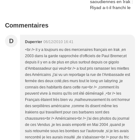
Commentaires
D
Duperrier
06/12/2010 16:41
<br /> il y a toujours eu des mercenaires français en Irak ,en
2003 dans la garde rapprochée d'officiels de Paul Bremer,et
depuis il y en a de plus en plus surtout depuis ce gigolo
d'Ambassadeur qui veut<br /> a tout pris ramasser les miettes
des Américains ,j'ai vu un reportage la rue de l'Ambassade est
fermée des deux coté,des murs tout le long un labyring ,je
connais des habitants dans cette rue<br /> ,comment ils
peuvent vivre à moins qu'ils ont été déménagé ,<br /> les
Français étaient très bien vu ,malheureusement ils ont horreur
des serpillères américaine ,comme ils disent même les
Irakiens qui travaillent pour ces barbares sont des
chaussures<br /> Américaines<br /> j'ai des photos du journal
de ces Vendus ,je les avais emporté en Mai 2004 ,quand je
suis retournée sous les bombes sur l'autoroute ,si je les avais
rencontré je les aurais insulté ,de s'abaisser<br /> pour du fric