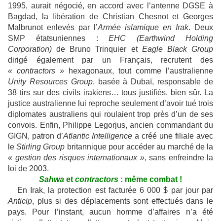
1995, aurait négocié, en accord avec l’antenne DGSE à
Bagdad, la libération de Christian Chesnot et Georges
Malbrunot enlevés par l’
Armée islamique en Irak
. Deux
SMP étatsuniennes :
EHC (Earthwind Holding
Corporation)
de Bruno Trinquier et
Eagle Black Group
dirigé également par un Français, recrutent des
« contractors »
hexagonaux, tout comme l’australienne
Unity Resources Group
, basée à Dubaï, responsable de
38 tirs sur des civils irakiens… tous justifiés, bien sûr. La
justice australienne lui reproche seulement d’avoir tué trois
diplomates australiens qui roulaient trop près d’un de ses
convois. Enfin, Philippe Legorjus, ancien commandant du
GIGN, patron d’
Atlantic Intelligence
a créé une filiale avec
le
Stirling Group
britannique pour accéder au marché de la
« gestion des risques internationaux »,
sans enfreindre la
loi de 2003.
Sahwa
et
contractors
: même combat !
En Irak, la protection est facturée 6 000 $ par jour par
Anticip
, plus si des déplacements sont effectués dans le
pays. Pour l’instant, aucun homme d’affaires n’a été