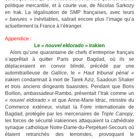
politique mercantile, et à courte vue, de Nicolas Sarkozy
en Irak. La légalisation de SMP françaises, avec leurs
« bavures »
inévitables, salirait encore plus l’image qu’a
actuellement la France à l’étranger.
Appendice :
Le
« nouvel eldorado »
irakien
Alors qu’une quarantaine de chefs d’entreprise français
s’apprêtait à quitter Paris pour Bagdad, où ils se
déplaceraient en convoi blindé, précédé par une
automitrailleuse de
Gallice
, le
« Haut tribunal pénal »
irakien condamnait à mort de Tarek Aziz, Saadoun Shaker
et trois anciens dirigeants baasistes. Pendant que Boris
Boillon, ambassadeur-Rambo, présentait l’Irak comme un
« nouvel eldorado »
et que Anne-Marie Idrac, ministre du
Commerce extérieur, visitait la Foire internationale de
Bagdad, protégée par les mercenaires de
Triple Canopy
,
les forces de sécurité irakiennes attaquaient la cathédrale
syriaque catholique Notre-Dame-du-Perpétuel-Secours où
étaient retranchés des terroristes, provoquant le