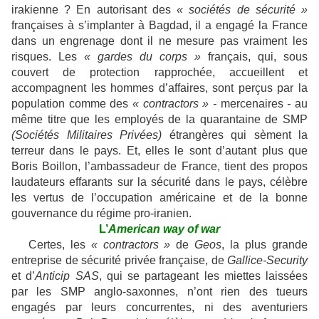
irakienne ? En autorisant des
« sociétés de sécurité »
françaises à s’implanter à Bagdad, il a engagé la France
dans un engrenage dont il ne mesure pas vraiment les
risques. Les
« gardes du corps »
français, qui, sous
couvert de protection rapprochée, accueillent et
accompagnent les hommes d’affaires, sont perçus par la
population comme des
« contractors » -
mercenaires
-
au
même titre que les employés de la quarantaine de SMP
(Sociétés Militaires Privées)
étrangères qui sèment la
terreur dans le pays. Et, elles le sont d’autant plus que
Boris Boillon, l’ambassadeur de France, tient des propos
laudateurs effarants sur la sécurité dans le pays, célèbre
les vertus de l’occupation américaine et de la bonne
gouvernance du régime pro-iranien.
L’
American way of war
Certes, les
« contractors »
de
Geos
, la plus grande
entreprise de sécurité privée française, de
Gallice-Security
et d’
Anticip SAS
, qui se partageant les miettes laissées
par les SMP anglo-saxonnes, n’ont rien des tueurs
engagés par leurs concurrentes, ni des aventuriers