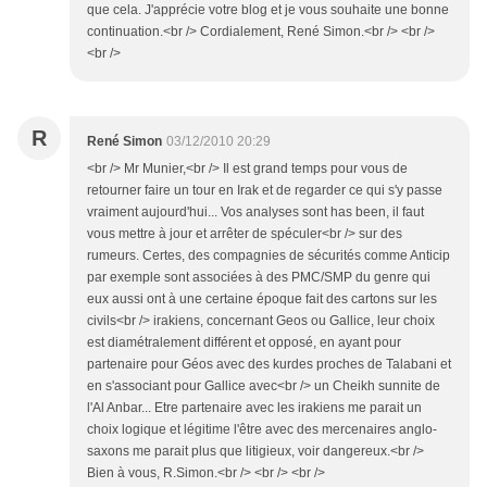
que cela. J'apprécie votre blog et je vous souhaite une bonne
continuation.<br /> Cordialement, René Simon.<br /> <br />
<br />
R
René Simon
03/12/2010 20:29
<br /> Mr Munier,<br /> Il est grand temps pour vous de
retourner faire un tour en Irak et de regarder ce qui s'y passe
vraiment aujourd'hui... Vos analyses sont has been, il faut
vous mettre à jour et arrêter de spéculer<br /> sur des
rumeurs. Certes, des compagnies de sécurités comme Anticip
par exemple sont associées à des PMC/SMP du genre qui
eux aussi ont à une certaine époque fait des cartons sur les
civils<br /> irakiens, concernant Geos ou Gallice, leur choix
est diamétralement différent et opposé, en ayant pour
partenaire pour Géos avec des kurdes proches de Talabani et
en s'associant pour Gallice avec<br /> un Cheikh sunnite de
l'Al Anbar... Etre partenaire avec les irakiens me parait un
choix logique et légitime l'être avec des mercenaires anglo-
saxons me parait plus que litigieux, voir dangereux.<br />
Bien à vous, R.Simon.<br /> <br /> <br />