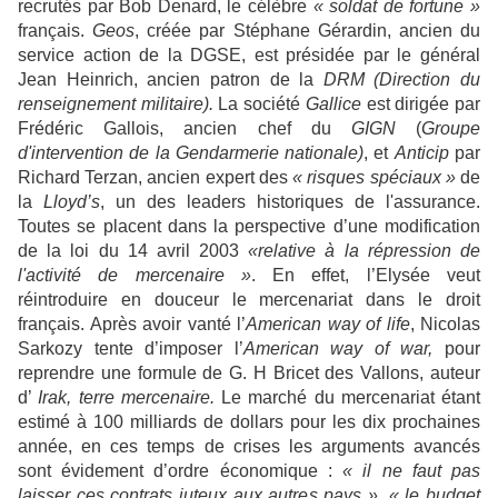
recrutés par Bob Denard, le célèbre
« soldat de fortune »
français.
Geos
, créée par Stéphane Gérardin, ancien du
service action de la DGSE, est présidée par le général
Jean Heinrich, ancien patron de la
DRM
(Direction du
renseignement militaire).
La société
Gallice
est dirigée par
Frédéric Gallois, ancien chef du
GIGN
(
Groupe
d'intervention de la Gendarmerie nationale)
, et
Anticip
par
Richard Terzan, ancien expert des
« risques spéciaux »
de
la
Lloyd’s
, un des leaders historiques de l'assurance.
Toutes se placent dans la perspective d’une modification
de la loi du 14 avril 2003
«relative à la répression de
l'activité de mercenaire »
. En effet, l’Elysée veut
réintroduire en douceur le mercenariat dans le droit
français. Après avoir vanté l’
American way of life
, Nicolas
Sarkozy tente d’imposer l’
American way of war,
pour
reprendre une formule de G. H Bricet des Vallons, auteur
d’
Irak, terre mercenaire.
Le marché du mercenariat étant
estimé à 100 milliards de dollars pour les dix prochaines
année, en ces temps de crises les arguments avancés
sont évidement d’ordre économique :
« il ne faut pas
laisser ces contrats juteux aux autres pays »
,
« le budget