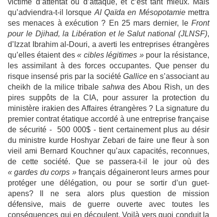
victime d’attentat ou d’attaque, et c’est tant mieux. Mais
qu’adviendra-t-il lorsque
Al Qaïda en Mésopotamie
mettra
ses menaces à exécution ? En 25 mars dernier, le
Front
pour le Djihad, la Libération et le Salut national (JLNSF)
,
d’Izzat Ibrahim al-Douri, a averti les entreprises étrangères
qu’elles étaient des
« cibles légitimes »
pour la résistance,
les assimilant à des forces occupantes. Que penser du
risque insensé pris par la société
Gallice
en s’associant au
cheikh de la milice tribale
sahwa
des Abou Rish, un des
pires suppôts de la CIA, pour assurer la protection du
ministère irakien des Affaires étrangères ? La signature du
premier contrat étatique accordé à une entreprise française
de sécurité - 500 000$ - tient certainement plus au désir
du ministre kurde Hoshyar Zebari de faire une fleur à son
vieil ami Bernard Kouchner qu’aux capacités, reconnues,
de cette société. Que se passera-t-il le jour où des
« gardes du corps »
français dégaineront leurs armes pour
protéger une délégation, ou pour se sortir d’un guet-
apens? Il ne sera alors plus question de mission
défensive, mais de guerre ouverte avec toutes les
conséquences qui en découlent. Voilà vers quoi conduit la