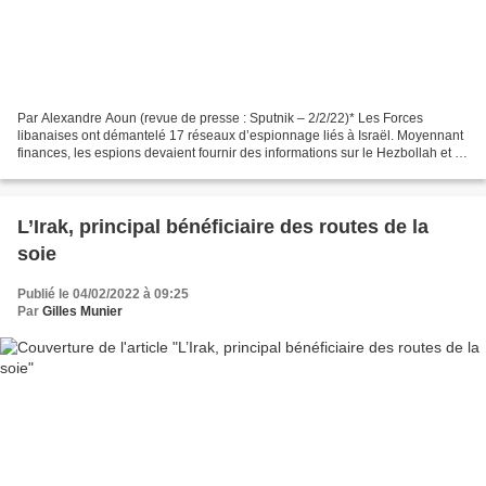
Par Alexandre Aoun (revue de presse : Sputnik – 2/2/22)* Les Forces
libanaises ont démantelé 17 réseaux d’espionnage liés à Israël. Moyennant
finances, les espions devaient fournir des informations sur le Hezbollah et le
Hamas. Le parti chiite n’est pas...
L’Irak, principal bénéficiaire des routes de la
soie
Publié le 04/02/2022 à 09:25
Par
Gilles Munier