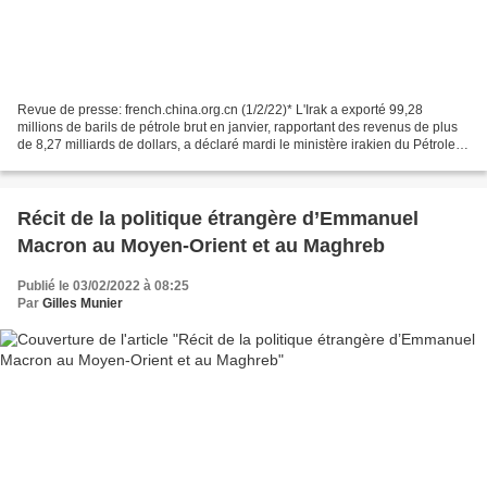
Revue de presse: french.china.org.cn (1/2/22)* L'Irak a exporté 99,28
millions de barils de pétrole brut en janvier, rapportant des revenus de plus
de 8,27 milliards de dollars, a déclaré mardi le ministère irakien du Pétrole.
Le prix de vente moyen du...
Récit de la politique étrangère d’Emmanuel
Macron au Moyen-Orient et au Maghreb
Publié le 03/02/2022 à 08:25
Par
Gilles Munier