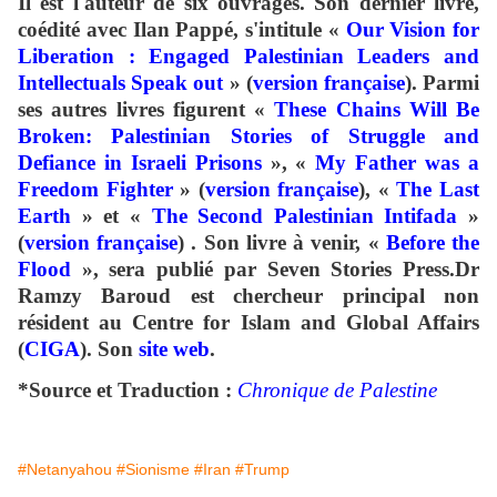
Il est l'auteur de six ouvrages. Son dernier livre,
coédité avec Ilan Pappé, s'intitule «
Our Vision for
Liberation : Engaged Palestinian Leaders and
Intellectuals Speak out
» (
version française
).
Parmi
ses autres livres figurent «
These Chains Will Be
Broken: Palestinian Stories of Struggle and
Defiance in Israeli Prisons
», «
My Father was a
Freedom Fighter
» (
version française
), «
The Last
Earth
» et «
The Second Palestinian Intifada
»
(
version française
) .
Son livre à venir, «
Before the
Flood
», sera publié par Seven Stories Press.Dr
Ramzy Baroud est chercheur principal non
résident au Centre for Islam and Global Affairs
(
CIGA
). Son
site web
.
*Source et Traduction :
Chronique de Palestine
#Netanyahou
#Sionisme
#Iran
#Trump