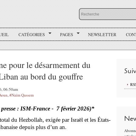
UEIL
CATÉGORIES
PAGES
NEWSLETTER
CON
ine pour le désarmement du
Sui
Liban au bord du gouffre
RS
26, 06:50am
Aoun
,
#Naïm Qassem
 presse : ISM-France - 7 février 2026
)*
New
tal du Hezbollah, exigée par Israël et les États-
ibanaise depuis plus d’un an.
Abonne