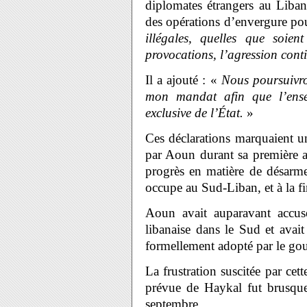
diplomates étrangers au Liban
des opérations d’envergure po
illégales, quelles que soien
provocations, l’agression cont
Il a ajouté : «
Nous poursuivro
mon mandat afin que l’ensem
exclusive de l’État.
»
Ces déclarations marquaient u
par Aoun durant sa première a
progrès en matière de désarmem
occupe au Sud-Liban, et à la fi
Aoun avait auparavant accusé
libanaise dans le Sud et ava
formellement adopté par le go
La frustration suscitée par cet
prévue de Haykal fut brusquem
septembre.