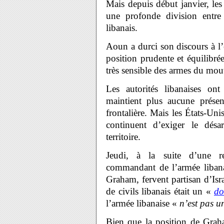
Mais depuis début janvier, les
une profonde division entr
libanais.
Aoun a durci son discours à l
position prudente et équilibrée
très sensible des armes du mo
Les autorités libanaises on
maintient plus aucune présenc
frontalière. Mais les États-Unis
continuent d’exiger le dé
territoire.
Jeudi, à la suite d’une r
commandant de l’armée libanai
Graham, fervent partisan d’Isra
de civils libanais était un «
do
l’armée libanaise «
n’est pas u
Bien que la position de Graha