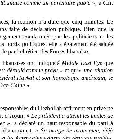
 libanaise comme un partenaire fiable
», a écrit
ées, la réunion n’a duré que cinq minutes. Le
sans faire de déclaration publique. Bien que la
argement condamnée par les politiciens et les
s bords politiques, elle a également été saluée
le parti chrétien des Forces libanaises.
 libanaises ont indiqué à
Middle East Eye
que
’est déroulé comme prévu
» et qu’«
une réunion
 général Haykal et son homologue américain, le
 Dan Caine
».
 responsables du Hezbollah affirment en privé ne
ment d’Aoun. «
Le président a atteint les limites de
er
», a déclaré un haut responsable du parti à
t d’anonymat. «
Sa marge de manœuvre, déjà
 et les Américains exigent des résultats rapides.