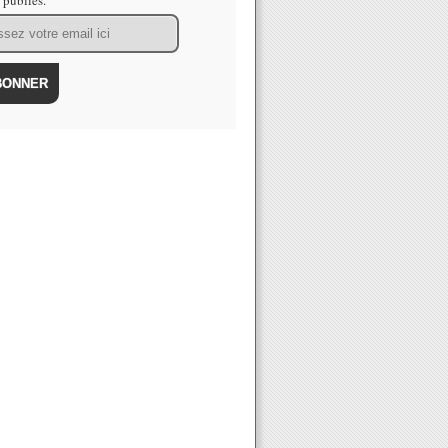
s publiés.