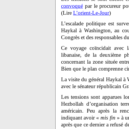
convoqué
par le procureur p
(Lire
L’orient-Le-Jour
)
L’escalade politique est surv
Haykal à Washington, au cou
Congrès et des responsables d
Ce voyage coïncidait avec la
libanaise, de la deuxième 
concernant la zone située entr
Bien que le plan comprenne cinq
La visite du général Haykal à
avec le sénateur républicain G
Les tensions sont apparues lor
Hezbollah d’organisation ter
américain. Peu après la re
indiquant avoir «
mis fin
» à u
après que ce dernier a refusé de