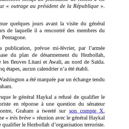
our «
outrage au président de la République
».
enue quelques jours avant la visite du général
rs de laquelle il a rencontré des membres du
u Pentagone.
 publication, prévue mi-février, par l’armée
phase du plan de désarmement du Hezbollah,
e les fleuves Litani et Awali, au nord de Saïda.
 étapes, aucun calendrier n’a été établi.
 Washington a été marquée par un échange tendu
raham.
sque le général Haykal a refusé de qualifier le
roriste en réponse à une question du sénateur
ncontre, Graham a tweeté sur
son compte X
,
ne «
très brève
» réunion avec le général Haykal
 qualifier le Hezbollah d’organisation terroriste.