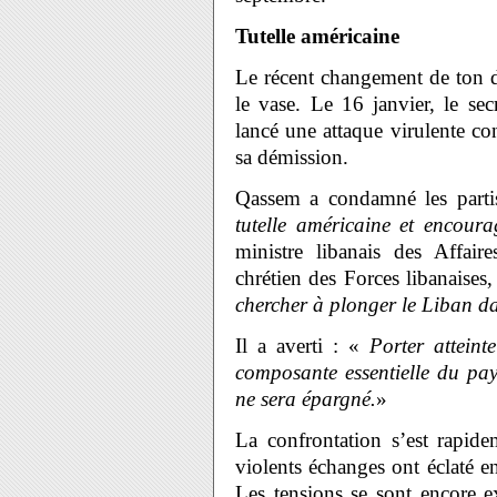
Tutelle américaine
Le récent changement de ton d
le vase. Le 16 janvier, le se
lancé une attaque virulente con
sa démission.
Qassem a condamné les partis
tutelle américaine et encoura
ministre libanais des Affair
chrétien des Forces libanaises
chercher à plonger le Liban da
Il a averti : «
Porter atteint
composante essentielle du pay
ne sera épargné.
»
La confrontation s’est rapid
violents échanges ont éclaté en
Les tensions se sont encore e