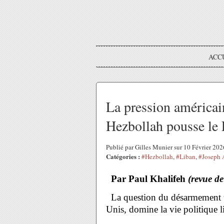
ACC
La pression américa
Hezbollah pousse le 
Publié par Gilles Munier sur 10 Février 20
Catégories :
#Hezbollah
,
#Liban
,
#Joseph 
Par Paul Khalifeh
(revue de
La question du désarmement to
Unis, domine la vie politique l