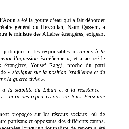
’Aoun a été la goutte d’eau qui a fait déborder
crétaire général du Hezbollah, Naïm Qassem, a
tre le ministre des Affaires étrangères, exigeant
 politiques et les responsables «
soumis à la
geant l’agression israélienne
», et a accusé le
es étrangères, Yousef Raggi, proche du parti
, de «
s’aligner sur la position israélienne et de
ns la guerre civile
».
e à la stabilité du Liban et à la résistance –
s – aura des répercussions sur tous. Personne
ement propagée sur les réseaux sociaux, où de
tre partisans et opposants des différents camps.
xacerbées lorsqu’un journaliste de renom a été