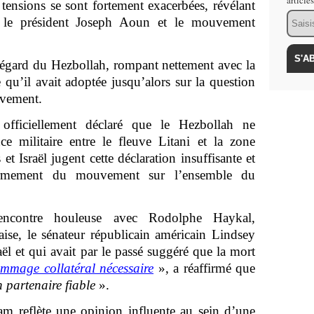
article
 tensions se sont fortement exacerbées, révélant
Email
e le président Joseph Aoun et le mouvement
’égard du Hezbollah, rompant nettement avec la
 qu’il avait adoptée jusqu’alors sur la question
uvement.
t officiellement déclaré que le Hezbollah ne
e militaire entre le fleuve Litani et la zone
 et Israël jugent cette déclaration insuffisante et
sarmement du mouvement sur l’ensemble du
encontre houleuse avec Rodolphe Haykal,
se, le sénateur républicain américain Lindsey
ël et qui avait par le passé suggéré que la mort
mmage collatéral nécessaire
», a réaffirmé que
n partenaire fiable
».
m reflète une opinion influente au sein d’une