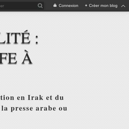
Connexion
+
Créer mon blog
ITÉ :
FE À
tion en Irak et du
 la presse arabe ou