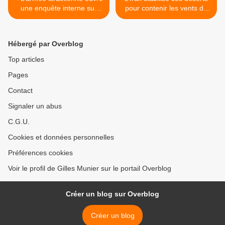
une enquête interne sur
pour contenir les vents de
l’échec à vaincre le Hamas
sable >
lors des opérations
terrestres à Gaza
Hébergé par Overblog
Top articles
Pages
Contact
Signaler un abus
C.G.U.
Cookies et données personnelles
Préférences cookies
Voir le profil de Gilles Munier sur le portail Overblog
Créer un blog sur Overblog
Créer un blog