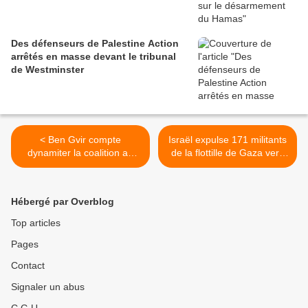
Des défenseurs de Palestine Action
arrêtés en masse devant le tribunal
de Westminster
< Ben Gvir compte
Israël expulse 171 militants
dynamiter la coalition au
de la flottille de Gaza vers
pouvoir si le Hamas
la Grèce et la Slovaquie >
“perdure” après l’accord
Trump
Hébergé par Overblog
Top articles
Pages
Contact
Signaler un abus