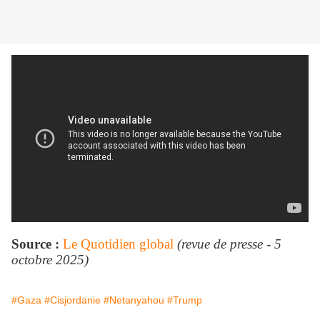
Source :
Le Quotidien global
(revue de presse - 5
octobre 2025)
#Gaza
#Cisjordanie
#Netanyahou
#Trump