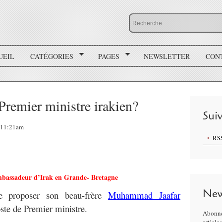
UEIL
CATÉGORIES
PAGES
NEWSLETTER
CON
r Premier ministre irakien?
Sui
, 11:21am
RS
mbassadeur d’Irak en Grande- Bretagne
New
e proposer son beau-frère
Muhammad Jaafar
ste de Premier ministre.
Abonne