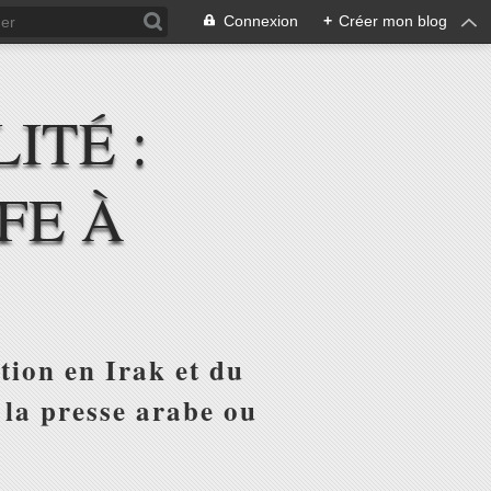
Connexion
+
Créer mon blog
ITÉ :
FE À
tion en Irak et du
 la presse arabe ou