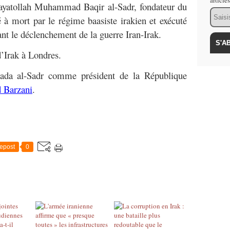
article
d ayatollah Muhammad Baqir al-Sadr, fondateur du
Email
à mort par le régime baasiste irakien et exécuté
nt le déclenchement de la guerre Iran-Irak.
d’Irak à Londres.
ada al-Sadr comme président de la République
 Barzani
.
epost
0