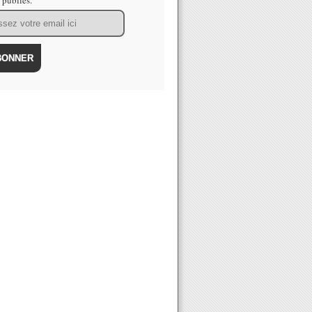
s publiés.