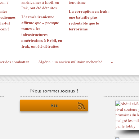
ntes
La corruption en Irak :
L'armée iranienne
udiennes
une bataille plus
affirme que « presque
 a-t-il
redoutable que le
toutes » les
icon ?
terrorisme
infrastructures
américaines à Erbil, en
Irak, ont été détruites
Libye - Le maréchal Haftar pourrait envoyer des combattants pour soutenir l’armée russe
Algérie : un ancien militaire recherché extradé par l'Espagne
Nous sommes sociaux !
Rss