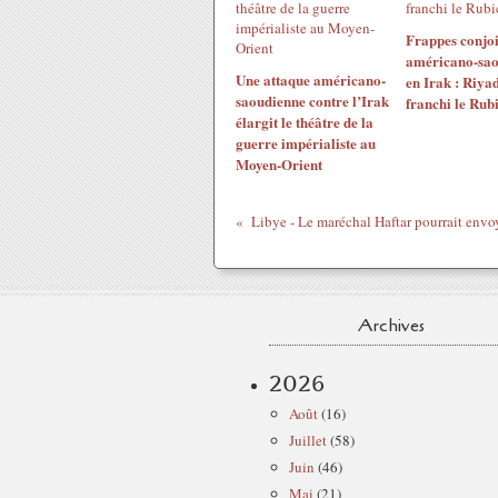
Frappes conjoi
américano-sao
Une attaque américano-
en Irak : Riyad
saoudienne contre l’Irak
franchi le Rub
élargit le théâtre de la
guerre impérialiste au
Moyen-Orient
Archives
2026
Août
(16)
Juillet
(58)
Juin
(46)
Mai
(21)