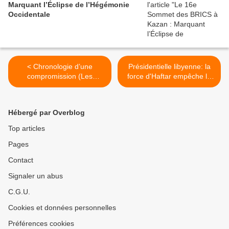
Marquant l’Éclipse de l’Hégémonie
Occidentale
< Chronologie d’une
Présidentielle libyenne: la
compromission (Les
force d'Haftar empêche le
mémos de la terreur –
recours judiciaire de Saïf al-
chap. 5)
Islam Kadhafi >
Hébergé par Overblog
Top articles
Pages
Contact
Signaler un abus
C.G.U.
Cookies et données personnelles
Préférences cookies