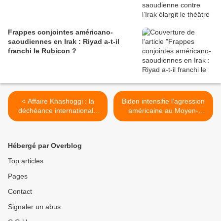
Frappes conjointes américano-
saoudiennes en Irak : Riyad a-t-il
franchi le Rubicon ?
< Affaire Khashoggi : la
Biden intensifie l’agression
déchéance internationale
américaine au Moyen-
de Mohammed ben
Orient avec une frappe de
Salmane
missiles sur la Syrie >
Hébergé par Overblog
Top articles
Pages
Contact
Signaler un abus