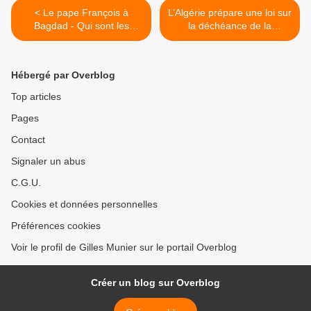
< Le pape François à
L’Algérie prépare une loi sur
Bagdad - Qui sont les
la déchéance de la
chrétiens d’Irak?
nationalité à l’encontre de la
diaspora algérienne >
Hébergé par Overblog
Top articles
Pages
Contact
Signaler un abus
C.G.U.
Cookies et données personnelles
Préférences cookies
Voir le profil de Gilles Munier sur le portail Overblog
Créer un blog sur Overblog