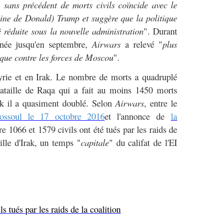
 sans précédent de morts civils coïncide avec le
ine de Donald) Trump et suggère que la politique
té réduite sous la nouvelle administration
". Durant
nnée jusqu'en septembre,
Airwars
a relevé "
plus
n que contre les forces de Moscou
".
Syrie et en Irak. Le nombre de morts a quadruplé
bataille de Raqa qui a fait au moins 1450 morts
rak il a quasiment doublé. Selon
Airwars
, entre le
ossoul le 17 octobre 2016
et l'annonce de
la
tre 1066 et 1579 civils ont été tués par les raids de
ille d'Irak, un temps "
capitale
" du califat de l'EI
ls tués par les raids de la coalition