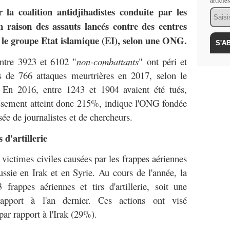
article
la coalition antidjihadistes conduite par les
Email
n raison des assauts lancés contre des centres
r le groupe Etat islamique (EI), selon une ONG.
entre 3923 et 6102 "
non-combattants
" ont péri et
rs de 766 attaques meurtrières en 2017, selon le
 En 2016, entre 1243 et 1904 avaient été tués,
ssement atteint donc 215%, indique l'ONG fondée
ée de journalistes et de chercheurs.
 d'artillerie
victimes civiles causées par les frappes aériennes
ussie en Irak et en Syrie. Au cours de l'année, la
 frappes aériennes et tirs d'artillerie, soit une
pport à l'an dernier. Ces actions ont visé
ar rapport à l'Irak (29%).