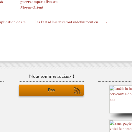
guerre impérialiste au
ak
Moyen-Orient
La guerre en Syrie responsable de la multiplication des tempêtes de sable au Moyen-Orient
Les Etats-Unis resteront indéfiniment en Syrie selon le Pentagone
Nous sommes sociaux !
Rss