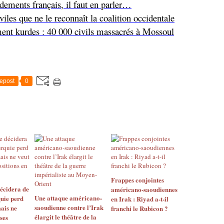
dements français, il faut en parler…
iviles que ne le reconnaît la coalition occidentale
ment kurdes : 40 000 civils massacrés à Mossoul
epost
0
Frappes conjointes
décidera de
américano-saoudiennes
Une attaque américano-
quie perd
en Irak : Riyad a-t-il
saoudienne contre l’Irak
mais ne
franchi le Rubicon ?
élargit le théâtre de la
ses