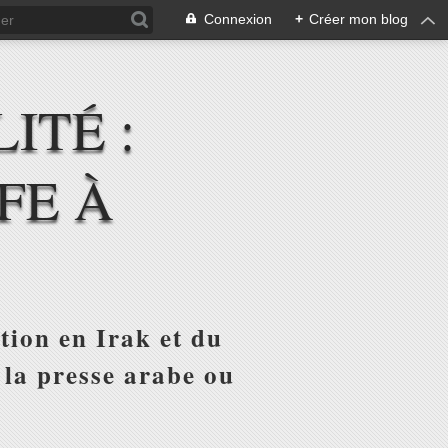
Connexion
+
Créer mon blog
ITÉ :
FE À
tion en Irak et du
 la presse arabe ou