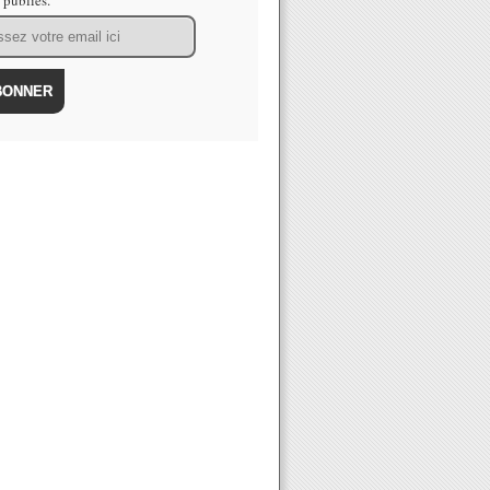
s publiés.