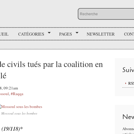
UEIL
CATÉGORIES
PAGES
NEWSLETTER
CON
 civils tués par la coalition en
Sui
plé
RS
18, 09:21am
ssoul
,
#Raqqa
Mossoul sous les bombes
New
a
(19/118)*
Abonne