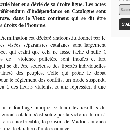
article
lé hier et a dévié de sa droite ligne. Les actes
Email
 référendum d’indépendance en Catalogne sont
ave, dans le Vieux continent qui se dit être
es droits de l’homme.
ermination est déclaré anticonstitutionnel par le
es visées séparatistes catalanes sont largement
pe, qui craint que cela ne fasse tâche d’huile à
nes de violence policière sont inouïes et fort
i se dit être soucieuse des libertés individuelles
raineté des peuples. Celle qui prône le débat
pour le règlement des conflits, un mode suspendu
u à des heurts violents, et une répression d’une
, un cafouillage marque ce lundi les résultats du
ement catalan, s’est soldé par la victoire du oui à
 crise inextricable, le pouvoir de Madrid annonce
er une déclaration d’indépendance.