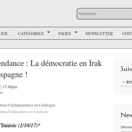
UEIL
CATÉGORIES
PAGES
NEWSLETTER
CON
ndance : La démocratie en Irak
Sui
Espagne !
RS
17, 17:40pm
ne
ndum d’indépendance en Catalogne
New
 Tunisie
(2/10/17)*
Abonne