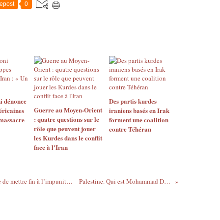
epost
0
i dénonce
Des partis kurdes
Guerre au Moyen-Orient
éricaines
iraniens basés en Irak
: quatre questions sur le
 massacre
forment une coalition
rôle que peuvent jouer
contre Téhéran
les Kurdes dans le conflit
face à l'Iran
L’ONU prend une première mesure en vue de mettre fin à l’impunité d’Israël
Palestine. Qui est Mohammad Dahlan?