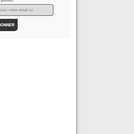
s publiés.