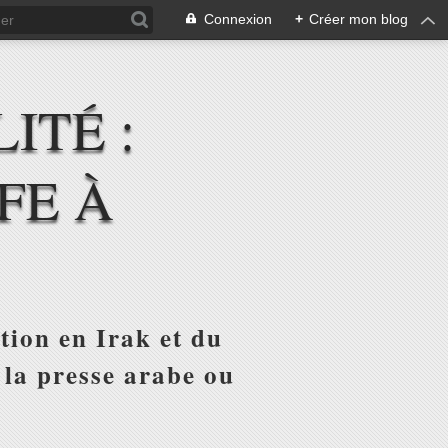
Connexion
+
Créer mon blog
ITÉ :
FE À
tion en Irak et du
 la presse arabe ou