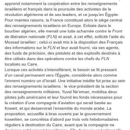
apprend notamment la coopération entre les renseignements
israéliens et français dans la poursuite des activistes de la
révolution algérienne et de ses leaders, et ce jusqu’en Égypte.
Pour maintes raisons, la France constituait alors le siège central
des renseignements israéliens en Europe. Enlisée dans le
bourbier algérien, elle menait une lutte acharnée contre le
Front
de libération nationale (FLN)
et avait, à cet effet, sollicité l’aide du
Mossad israélien ; celui-ci avait mis à la disposition des Français
des informations sur le
FLN
et leur avait fourni, via ses agents,
des fusils de précision, des pistolets et des explosifs destinés à
être utilisés dans des opérations contre les chefs du
FLN
localisés au Caire.
Lorsque ces activités s’intensifièrent, le besoin se fit pressant
d’un canal permanent vers l’Égypte, considérée alors comme
l’ennemi numéro un d’Israël. Une initiative inédite fut prise au sein
des renseignements israéliens : le vice-président de la section
des renseignements militaires, Yuval Ne’eman, mobilisa deux
pilotes juifs américains et leur fournit les fonds nécessaires pour
la création d’une compagnie d’aviation qui serait basée au
Koweït, et qui desservirait l’ensemble du monde arabe. La
proposition, accueillie à bras ouverts par le gouvernement
koweïtien, se concrétisa d’abord par trois vols hebdomadaires
réguliers à destination du Caire, avant que la compagnie ne