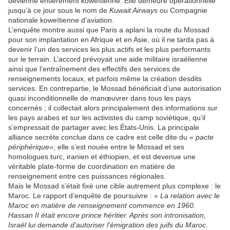
devienne entièrement koweïtienne. Elle demeure opérationnelle
jusqu’à ce jour sous le nom de
Kuwait Airways
ou Compagnie
nationale koweïtienne d’aviation.
L’enquête montre aussi que Paris a aplani la route du Mossad
pour son implantation en Afrique et en Asie, où il ne tarda pas à
devenir l’un des services les plus actifs et les plus performants
sur le terrain. L’accord prévoyait une aide militaire israélienne
ainsi que l’entraînement des effectifs des services de
renseignements locaux, et parfois même la création desdits
services. En contrepartie, le Mossad bénéficiait d’une autorisation
quasi inconditionnelle de manœuvrer dans tous les pays
concernés ; il collectait alors principalement des informations sur
les pays arabes et sur les activistes du camp soviétique, qu’il
s’empressait de partager avec les États-Unis. La principale
alliance secrète conclue dans ce cadre est celle dite du
« pacte
périphérique»
; elle s’est nouée entre le Mossad et ses
homologues turc, iranien et éthiopien, et est devenue une
véritable plate-forme de coordination en matière de
renseignement entre ces puissances régionales.
Mais le Mossad s’était fixé une cible autrement plus complexe : le
Maroc. Le rapport d’enquête de poursuivre :
« La relation avec le
Maroc en matière de renseignement commence en 1960.
Hassan II était encore prince héritier. Après son intronisation,
Israël lui demande d’autoriser l’émigration des juifs du Maroc.