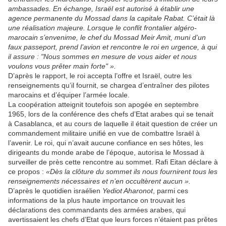
ambassades. En échange, Israël est autorisé à établir une
agence permanente du Mossad dans la capitale Rabat. C’était là
une réalisation majeure. Lorsque le conflit frontalier algéro-
marocain s’envenime, le chef du Mossad Meir Amit, muni d’un
faux passeport, prend l’avion et rencontre le roi en urgence, à qui
il assure : "Nous sommes en mesure de vous aider et nous
voulons vous prêter main forte" ».
D’après le rapport, le roi accepta l’offre et Israël, outre les
renseignements qu’il fournit, se chargea d’entraîner des pilotes
marocains et d’équiper l’armée locale.
La coopération atteignit toutefois son apogée en septembre
1965, lors de la conférence des chefs d’Etat arabes qui se tenait
à Casablanca, et au cours de laquelle il était question de créer un
commandement militaire unifié en vue de combattre Israël à
l’avenir. Le roi, qui n’avait aucune confiance en ses hôtes, les
dirigeants du monde arabe de l’époque, autorisa le Mossad à
surveiller de près cette rencontre au sommet. Rafi Eitan déclare à
ce propos :
«Dès la clôture du sommet ils nous fournirent tous les
renseignements nécessaires et n’en occultèrent aucun ».
D’après le quotidien israélien
Yediot Aharonot
, parmi ces
informations de la plus haute importance on trouvait les
déclarations des commandants des armées arabes, qui
avertissaient les chefs d’Etat que leurs forces n’étaient pas prêtes