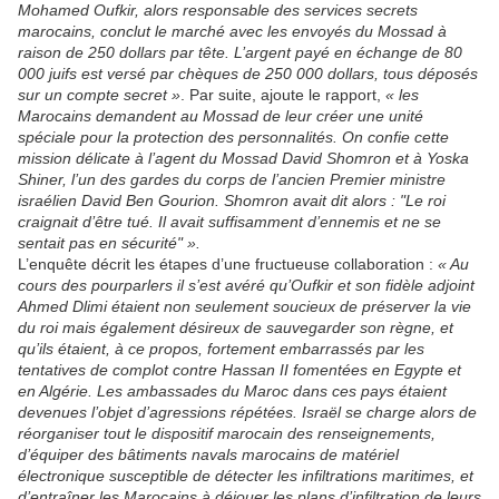
Mohamed Oufkir, alors responsable des services secrets
marocains, conclut le marché avec les envoyés du Mossad à
raison de 250 dollars par tête. L’argent payé en échange de 80
000 juifs est versé par chèques de 250 000 dollars, tous déposés
sur un compte secret »
. Par suite, ajoute le rapport,
« les
Marocains demandent au Mossad de leur créer une unité
spéciale pour la protection des personnalités. On confie cette
mission délicate à l’agent du Mossad David Shomron et à Yoska
Shiner, l’un des gardes du corps de l’ancien Premier ministre
israélien David Ben Gourion. Shomron avait dit alors : "Le roi
craignait d’être tué. Il avait suffisamment d’ennemis et ne se
sentait pas en sécurité" ».
L’enquête décrit les étapes d’une fructueuse collaboration :
« Au
cours des pourparlers il s’est avéré qu’Oufkir et son fidèle adjoint
Ahmed Dlimi étaient non seulement soucieux de préserver la vie
du roi mais également désireux de sauvegarder son règne, et
qu’ils étaient, à ce propos, fortement embarrassés par les
tentatives de complot contre Hassan II fomentées en Egypte et
en Algérie. Les ambassades du Maroc dans ces pays étaient
devenues l’objet d’agressions répétées. Israël se charge alors de
réorganiser tout le dispositif marocain des renseignements,
d’équiper des bâtiments navals marocains de matériel
électronique susceptible de détecter les infiltrations maritimes, et
d’entraîner les Marocains à déjouer les plans d’infiltration de leurs