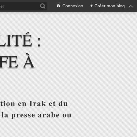
Connexion
+
Créer mon blog
ITÉ :
FE À
tion en Irak et du
 la presse arabe ou