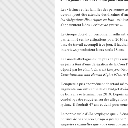
Les victimes et les familles des personnes as
devront peut-être attendre des dizaines d’an
les Allégations Historiques en Irak - a
chève 
s’apparentent à des «
crimes de guerre
».
Le Groupe doté d’un personnel insuffisant, 
pas terminé ses investigations pour 2016 se
base du travail accompli à ce jour, il faudra
interviews prendraient à eux seuls 18 ans.
La Grande-Bretagne est de plus en plus sous 
en juin à
Ihat
d’une délégation de la Cour Pé
déposé par les
Public Interest Lawyers (Avoc
Constitutional and Human Rights (Centre E
L’enquête a pris énormément de retard même 
augmentation substantielle du budget d’
Ih
de trois ans se terminant en 2019. Depuis sa
conduit quatre enquêtes sur des allégations 
rythme, il faudrait 47 ans et demi pour conc
Le porte-parole d’
Ihat
explique que «
L’éno
nombre de cas conclus jusqu’à présent est i
enquêtes criminelles que nous nous sommes 