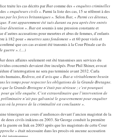
ice traite les cas décrits par
Ihat
comme des
« enquêtes criminelles
 des
« enquêteurs civils ».
Parmi la liste des cas, 15 se réfèrent à des
nus par les forces britanniques ».
Selon
Ihat,
«
Parmi ces détenus,
ique. 8 ont apparemment été tués durant ou peu après être entrés
leur détention ».
Ihat
est soumis à une pression constante et
ue d’autres accusations pour meurtres et abus de femmes, d’enfants
mbre à 182 pour
« meurtres sans fondement
» et 60 pour viols et
 confirmé que ces cas avaient été transmis à la Cour Pénale car ils
de guerre ». (…)
hat
deux affaires seulement ont été transmises aux services du
dividus concernés devaient être inculpés. Pour Phil Shiner, avocat
cédure d’interrogation ne sera pas terminée avant 2032. Carla
oits humains,
Redress
, est d’avis que «
Ihat a véritablement besoin
dans les temps pour respecter les obligations de la Grande-Bretagne.
nt que la Grande-Bretagne n’était pas sérieuse ; c’est pourquoi
 pour qu’elle enquête. C’est extraordinaire que l’intervention de
 préliminaire n’ait pas galvanisé le gouvernement pour enquêter
cas où la preuve de la criminalité est concluante ».
aine témoigner au cours d’audiences devant l’ancien magistrat de la
de deux civils irakiens en 2003. Sir George conduit la première
nt la guerre en Irak en 2003 après que les magistrats de cette Cour
approche
» était nécessaire dans les procès où aucune accusation
t été interrompue.