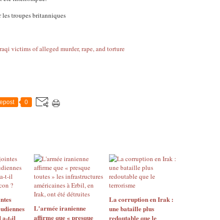
r les troupes britanniques
Iraqi victims of alleged murder, rape, and torture
epost
0
ntes
La corruption en Irak :
L'armée iranienne
udiennes
une bataille plus
affirme que « presque
 a-t-il
redoutable que le