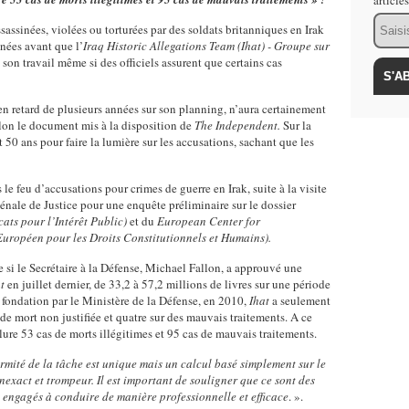
article
Email
sassinées, violées ou torturées par des soldats britanniques en Irak
nées avant que l’
Iraq Historic Allegations Team (Ihat) - Groupe sur
son travail même si des officiels assurent que certains cas
en retard de plusieurs années sur son planning, n’aura certainement
lon le document mis à la disposition de
The Independent.
Sur la
it 50 ans pour faire la lumière sur les accusations, sachant que les
le feu d’accusations pour crimes de guerre en Irak, suite à la visite
nale de Justice pour une enquête préliminaire sur le dossier
ats pour l’Intérêt Public)
et du
European Center for
uropéen pour les Droits Constitutionnels et Humains).
si le Secrétaire à la Défense, Michael Fallon, a approuvé une
at
en juillet dernier, de 33,2 à 57,2 millions de livres sur une période
 fondation par le Ministère de la Défense, en 2010,
Ihat
a seulement
de mort non justifiée et quatre sur des mauvais traitements. A ce
lure 53 cas de morts illégitimes et 95 cas de mauvais traitements.
rmité de la tâche est unique mais un calcul basé simplement sur le
nexact et trompeur. Il est important de souligner que ce sont des
engagés à conduire de manière professionnelle et efficace
. ».