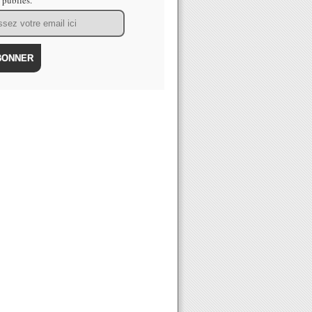
s publiés.