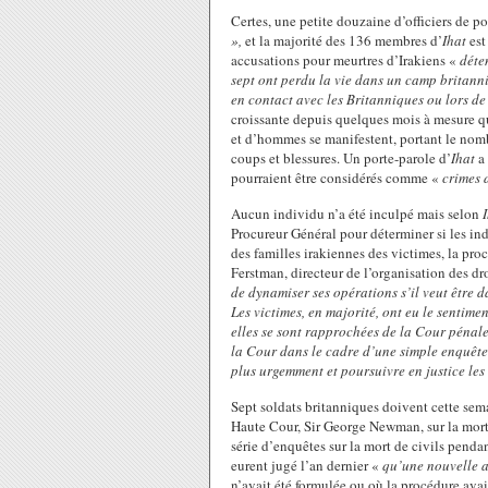
Certes, une petite douzaine d’officiers de pol
»,
et la majorité des 136 membres d’
Ihat
est
accusations pour meurtres d’Irakiens «
déte
sept ont perdu la vie dans un camp britann
en contact avec les Britanniques ou lors de 
croissante depuis quelques mois à mesure q
et d’hommes se manifestent, portant le no
coups et blessures. Un porte-parole d’
Ihat
a
pourraient être considérés comme «
crimes 
Aucun individu n’a été inculpé mais selon
I
Procureur Général pour déterminer si les in
des familles irakiennes des victimes, la pro
Ferstman, directeur de l’organisation des dr
de dynamiser ses opérations s’il veut être 
Les victimes, en majorité, ont eu le sentime
elles se sont rapprochées de la Cour pénale
la Cour dans le cadre d’une simple enquête
plus urgemment et poursuivre en justice les 
Sept soldats britanniques doivent cette sem
Haute Cour, Sir George Newman, sur la mort 
série d’enquêtes sur la mort de civils penda
eurent jugé l’an dernier «
qu’une nouvelle 
n’avait été formulée ou où la procédure avai