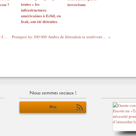
toutes » les
icon ?
terrorisme
infrastructures
américaines à Erbil, en
Irak, ont été détruites
“Ce que les médias ne vous diront pas sur Jérusalem-Est”
Pourquoi les 300 000 Arabes de Jérusalem se soulèvent-ils à nouveau ?
Nous sommes sociaux !
Rss