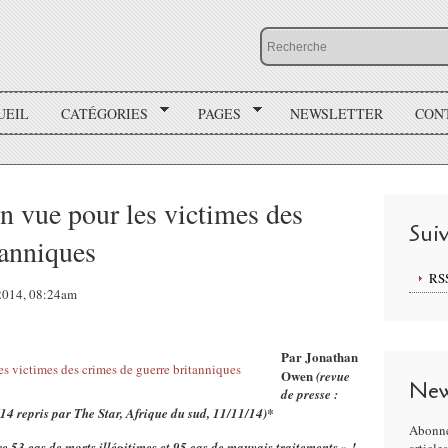
UEIL
CATÉGORIES
PAGES
NEWSLETTER
CON
 en vue pour les victimes des
Sui
tanniques
RS
 2014, 08:24am
Par Jonathan
Owen
(revue
New
de presse :
/14
repris par The Star, Afrique du sud, 11/11/14)*
Abonne
e 53 cas de morts illégitimes et 95 cas de mauvais traitements » !