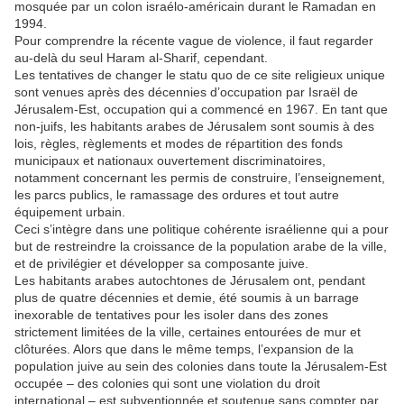
mosquée par un colon israélo-américain durant le Ramadan en
1994.
Pour comprendre la récente vague de violence, il faut regarder
au-delà du seul Haram al-Sharif, cependant.
Les tentatives de changer le statu quo de ce site religieux unique
sont venues après des décennies d’occupation par Israël de
Jérusalem-Est, occupation qui a commencé en 1967. En tant que
non-juifs, les habitants arabes de Jérusalem sont soumis à des
lois, règles, règlements et modes de répartition des fonds
municipaux et nationaux ouvertement discriminatoires,
notamment concernant les permis de construire, l’enseignement,
les parcs publics, le ramassage des ordures et tout autre
équipement urbain.
Ceci s’intègre dans une politique cohérente israélienne qui a pour
but de restreindre la croissance de la population arabe de la ville,
et de privilégier et développer sa composante juive.
Les habitants arabes autochtones de Jérusalem ont, pendant
plus de quatre décennies et demie, été soumis à un barrage
inexorable de tentatives pour les isoler dans des zones
strictement limitées de la ville, certaines entourées de mur et
clôturées. Alors que dans le même temps, l’expansion de la
population juive au sein des colonies dans toute la Jérusalem-Est
occupée – des colonies qui sont une violation du droit
international – est subventionnée et soutenue sans compter par