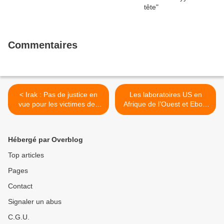
Commentaires
< Irak : Pas de justice en
Les laboratoires US en
vue pour les victimes des
Afrique de l’Ouest et Ebola
crimes de guerre
>
britanniques
Hébergé par Overblog
Top articles
Pages
Contact
Signaler un abus
C.G.U.