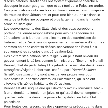
discriminatoires israéliennes ont systématiquement cherché à
découper le cœur géographique et spirituel de la Palestine arabe.
Ces provocations ont créé les conditions d’une explosion majeure
de troubles dans Jérusalem, et peut-être bien au-delà : dans le
reste de la Palestine occupée et plus largement dans le monde
arabe et islamique.
Les gouvernements des États-Unis et des pays européens
portent une lourde responsabilité pour avoir abandonné les
Jérusalémites à leur sort entre les mains des extrémistes de
l’intérieur et de l’extérieur du gouvernement israélien – d’énormes
sommes en dons caritatifs défiscalisés venant des États-Unis
soutiennent les colonies dans Jérusalem-Est.
Des extrémistes nationalistes religieux au plus haut niveau du
gouvernement israélien, comme le ministre de l’Économie Naftali
Bennet, chef du parti Habayit Hayehudi, et le ministre des Affaires
étrangères Avigdor Lieberman, chef du parti
Yisrael Beiteinu
(Israël notre maison),
y sont allés de leur propre voie pour
manifester leur hostilité envers les Palestiniens, qu’ils soient
citoyens d’Israël ou habitants de Jérusalem.
Bennet est allé jusqu’à dire qu’il devrait y avoir
« tolérance zéro »
à une identité nationale non juive, et qu’Israël devrait empêcher
que Jérusalem ne devienne jamais la capitale d’un futur État
palestinien.
Pour toutes ces raisons, les développements préoccupants dans