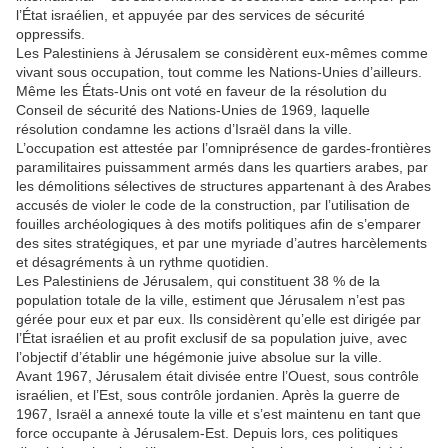
l’État israélien, et appuyée par des services de sécurité
oppressifs.
Les Palestiniens à Jérusalem se considèrent eux-mêmes comme
vivant sous occupation, tout comme les Nations-Unies d’ailleurs.
Même les États-Unis ont voté en faveur de la résolution du
Conseil de sécurité des Nations-Unies de 1969, laquelle
résolution condamne les actions d’Israël dans la ville.
L’occupation est attestée par l’omniprésence de gardes-frontières
paramilitaires puissamment armés dans les quartiers arabes, par
les démolitions sélectives de structures appartenant à des Arabes
accusés de violer le code de la construction, par l’utilisation de
fouilles archéologiques à des motifs politiques afin de s’emparer
des sites stratégiques, et par une myriade d’autres harcèlements
et désagréments à un rythme quotidien.
Les Palestiniens de Jérusalem, qui constituent 38 % de la
population totale de la ville, estiment que Jérusalem n’est pas
gérée pour eux et par eux. Ils considèrent qu’elle est dirigée par
l’État israélien et au profit exclusif de sa population juive, avec
l’objectif d’établir une hégémonie juive absolue sur la ville.
Avant 1967, Jérusalem était divisée entre l’Ouest, sous contrôle
israélien, et l’Est, sous contrôle jordanien. Après la guerre de
1967, Israël a annexé toute la ville et s’est maintenu en tant que
force occupante à Jérusalem-Est. Depuis lors, ces politiques