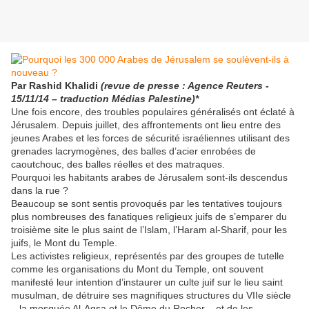
Par Rashid Khalidi
(revue de presse : Agence Reuters -
15/11/14 – traduction Médias Palestine)*
Une fois encore, des troubles populaires généralisés ont éclaté à
Jérusalem. Depuis juillet, des affrontements ont lieu entre des
jeunes Arabes et les forces de sécurité israéliennes utilisant des
grenades lacrymogènes, des balles d’acier enrobées de
caoutchouc, des balles réelles et des matraques.
Pourquoi les habitants arabes de Jérusalem sont-ils descendus
dans la rue ?
Beaucoup se sont sentis provoqués par les tentatives toujours
plus nombreuses des fanatiques religieux juifs de s’emparer du
troisième site le plus saint de l’Islam, l’Haram al-Sharif, pour les
juifs, le Mont du Temple.
Les activistes religieux, représentés par des groupes de tutelle
comme les organisations du Mont du Temple, ont souvent
manifesté leur intention d’instaurer un culte juif sur le lieu saint
musulman, de détruire ses magnifiques structures du VIIe siècle
– la mosquée Al-Aqsa et le Dôme du Rocher – et de les