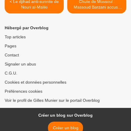
< Le djihad anti-sunnite de
Chute de Mossoul :
Nouri al-Maliki
Massoud Barzani accusé
de complot par une milice
djihadiste chiite >
Hébergé par Overblog
Top articles
Pages
Contact
Signaler un abus
C.G.U.
Cookies et données personnelles
Préférences cookies
Voir le profil de Gilles Munier sur le portail Overblog
Créer un blog sur Overblog
Créer un blog