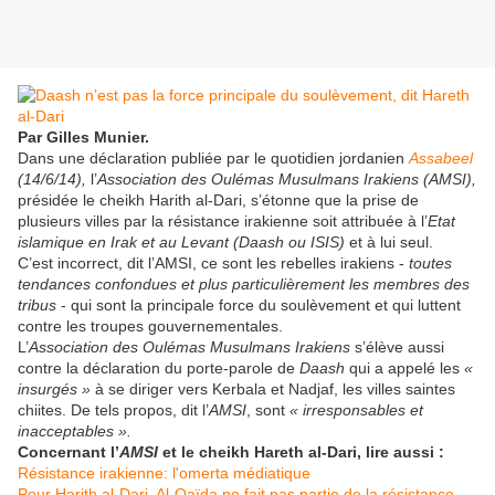
Par Gilles Munier.
Dans une déclaration publiée par le quotidien jordanien
Assabeel
(14/6/14),
l’
Association des Oulémas Musulmans Irakiens (AMSI),
présidée le cheikh Harith al-Dari, s’étonne que la prise de
plusieurs villes par la résistance irakienne soit attribuée à l’
Etat
islamique en Irak et au Levant (Daash ou ISIS)
et à lui seul.
C’est incorrect, dit l’AMSI, ce sont les rebelles irakiens -
toutes
tendances confondues et plus particulièrement les membres des
tribus
- qui sont la principale force du soulèvement et qui luttent
contre les troupes gouvernementales.
L’
Association des Oulémas Musulmans Irakiens
s’élève aussi
contre la déclaration du porte-parole de
Daash
qui a appelé les
«
insurgés »
à se diriger vers Kerbala et Nadjaf, les villes saintes
chiites. De tels propos, dit l’
AMSI
, sont
« irresponsables et
inacceptables ».
Concernant l’
AMSI
et le cheikh Hareth al-Dari, lire aussi :
Résistance irakienne: l'omerta médiatique
Pour Harith al-Dari, Al-Qaïda ne fait pas partie de la résistance