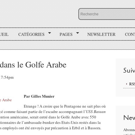
UEIL
CATÉGORIES
PAGES
NEWSLETTER
CON
dans le Golfe Arabe
Sui
, 17:54pm
RS
Par Gilles Munier
Etrange ! A croire que le Pentagone ne sait plus où
é comme faisant partie de l’escadre accompagnant l’
USS Bataan
New
ention américaine, serait entré dans le Golfe Arabe avec 550
tionnaires de l’ambassade-bunker des Etats-Unis restés dans la
ins employés ont été envoyés par précaution à Erbil et à Bassora.
Abonne