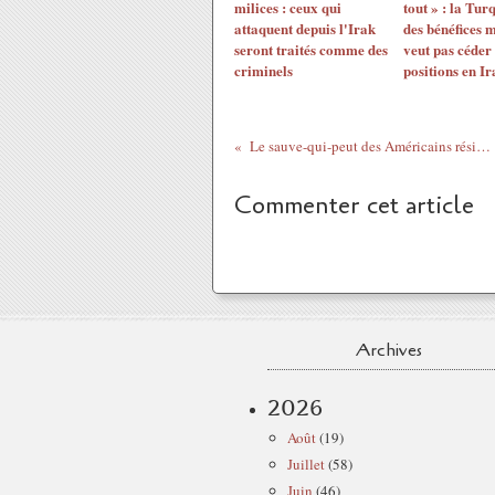
milices : ceux qui
tout » : la Tur
attaquent depuis l'Irak
des bénéfices 
seront traités comme des
veut pas céder 
criminels
positions en Ir
Le sauve-qui-peut des Américains résidant en Irak
Commenter cet article
Archives
2026
Août
(19)
Juillet
(58)
Juin
(46)