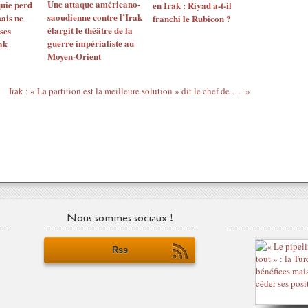
Une attaque américano-
quie perd
en Irak : Riyad a-t-il
saoudienne contre l’Irak
mais ne
franchi le Rubicon ?
élargit le théâtre de la
ses
guerre impérialiste au
ak
Moyen-Orient
Irak : « La partition est la meilleure solution » dit le chef de la tribu Dulaim
Nous sommes sociaux !
Rss