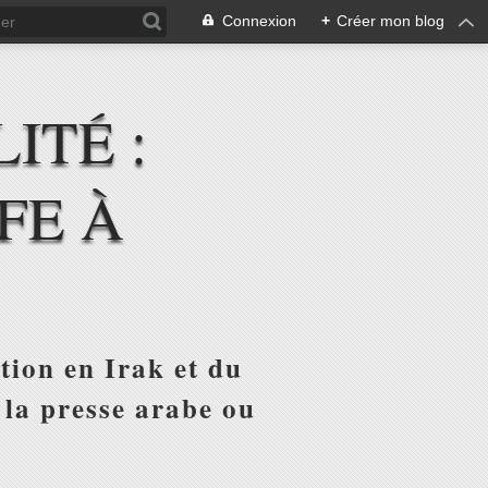
Connexion
+
Créer mon blog
ITÉ :
FE À
tion en Irak et du
 la presse arabe ou