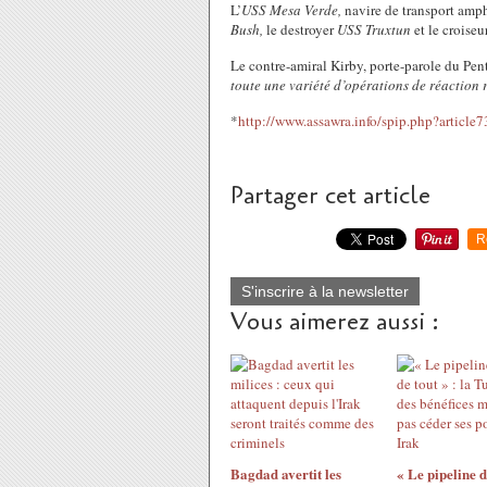
L’
USS Mesa Verde,
navire de transport amph
Bush,
le destroyer
USS Truxtun
et le croiseu
Le contre-amiral Kirby, porte-parole du Pen
toute une variété d’opérations de réaction 
*
http://www.assawra.info/spip.php?article
Partager cet article
R
S'inscrire à la newsletter
Vous aimerez aussi :
Bagdad avertit les
« Le pipeline 