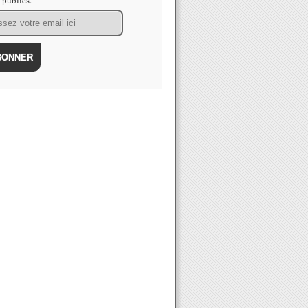
s publiés.