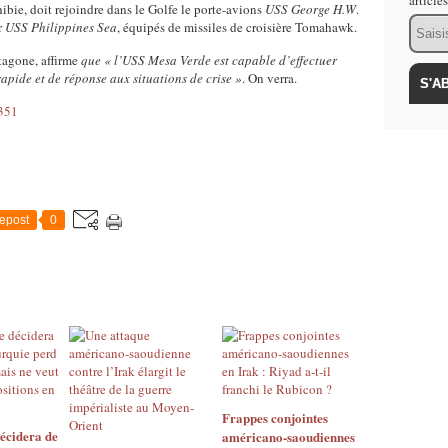
article
ibie, doit rejoindre dans le Golfe le porte-avions
USS George H.W
.
Email
r
USS Philippines Sea
, équipés de missiles de croisière Tomahawk.
tagone, affirme
que « l’USS Mesa Verde est capable d’effectuer
rapide et de réponse aux situations de crise »
. On verra.
7351
epost
0
Frappes conjointes
décidera de
américano-saoudiennes