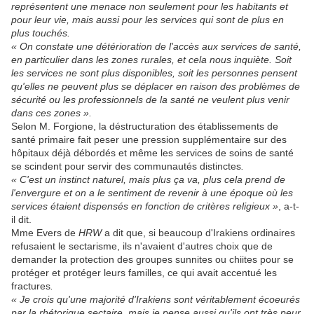
représentent une menace non seulement pour les habitants et
pour leur vie, mais aussi pour les services qui sont de plus en
plus touchés.
« On constate une détérioration de l'accès aux services de santé,
en particulier dans les zones rurales, et cela nous inquiète. Soit
les services ne sont plus disponibles, soit les personnes pensent
qu'elles ne peuvent plus se déplacer en raison des problèmes de
sécurité ou les professionnels de la santé ne veulent plus venir
dans ces zones ».
Selon M. Forgione, la déstructuration des établissements de
santé primaire fait peser une pression supplémentaire sur des
hôpitaux déjà débordés et même les services de soins de santé
se scindent pour servir des communautés distinctes
.
« C'est un instinct naturel, mais plus ça va, plus cela prend de
l'envergure et on a le sentiment de revenir à une époque où les
services étaient dispensés en fonction de critères religieux »
, a-t-
il dit.
Mme Evers de
HRW
a dit que, si beaucoup d'Irakiens ordinaires
refusaient le sectarisme, ils n'avaient d'autres choix que de
demander la protection des groupes sunnites ou chiites pour se
protéger et protéger leurs familles, ce qui avait accentué les
fractures
.
« Je crois qu'une majorité d'Irakiens sont véritablement écoeurés
par la rhétorique sectaire, mais je pense aussi qu'ils ont très peur