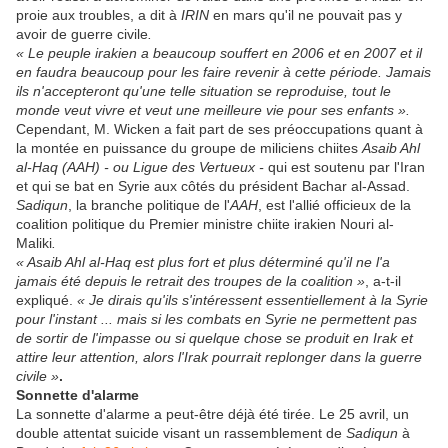
proie aux troubles, a dit à
IRIN
en mars qu'il ne pouvait pas y
avoir de guerre civile
.
« Le peuple irakien a beaucoup souffert en 2006 et en 2007 et il
en faudra beaucoup pour les faire revenir à cette période. Jamais
ils n'accepteront qu'une telle situation se reproduise, tout le
monde veut vivre et veut une meilleure vie pour ses enfants ».
Cependant, M. Wicken a fait part de ses préoccupations quant à
la montée en puissance du groupe de miliciens chiites
Asaib Ahl
al-Haq (AAH) - ou Ligue des Vertueux -
qui est soutenu par l'Iran
et qui se bat en Syrie aux côtés du président Bachar al-Assad.
Sadiqun
, la branche politique de l'
AAH
, est l'allié officieux de la
coalition politique du Premier ministre chiite irakien Nouri al-
Maliki
.
« Asaib Ahl al-Haq est plus fort et plus déterminé qu'il ne l'a
jamais été depuis le retrait des troupes de la coalition »
, a-t-il
expliqué.
« Je dirais qu'ils s'intéressent essentiellement à la Syrie
pour l'instant ... mais si les combats en Syrie ne permettent pas
de sortir de l'impasse ou si quelque chose se produit en Irak et
attire leur attention, alors l'Irak pourrait replonger dans la guerre
civile »
.
Sonnette d'alarme
La sonnette d'alarme a peut-être déjà été tirée. Le 25 avril, un
double attentat suicide visant un rassemblement de
Sadiqun
à