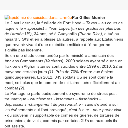
Par Gilles Munier
Le 2 avril dernier, la fusillade de Fort Hood –
Texas
– au cours de
laquelle le
« specialist »
Yvan Lopez
(un des grades les plus bas
de l’armée US)
, 34 ans, né à Guayanilla
(Puerto Rico),
a tué au
hasard 3
GI’s
et en a blessé 16 autres, a rappelé aux Etatsuniens
que revenir vivant d’une expédition militaire à l’étranger ne
signifie pas indemne.
Selon une étude commandée par le ministère américain des
Anciens Combattants
(Vétérans),
2000 soldats ayant séjourné en
Irak ou en Afghanistan se sont suicidés entre 1999 et 2010, 22 en
moyenne certains jours
(1).
Près de 70% d’entre eux étaient
quinquagénaires. En 2012, 349 soldats US se sont donné la
mort, soit plus que le nombre de militaires tués officiellement au
combat
(2).
Le Pentagone parle pudiquement de syndrome de stress post-
traumatique -
cauchemars - insomnies – flashbacks –
dépressions -changement de personnalité
- sans s’étendre sur
les événements qui l’ont provoqué, c’est-à-dire -
pour parler clair
- du souvenir insupportable de crimes de guerre, de tortures de
prisonniers, de viols, commis par certains
G.I’s
ou auxquels ils
ont assisté.