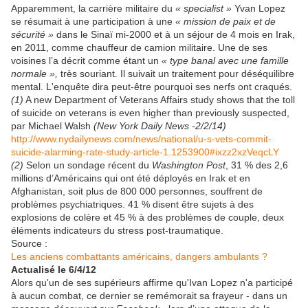
Apparemment, la carrière militaire du
« specialist »
Yvan Lopez
se résumait à une participation à une
« mission de paix et de
sécurité »
dans le Sinaï mi-2000 et à un séjour de 4 mois en Irak,
en 2011, comme chauffeur de camion militaire. Une de ses
voisines l’a décrit comme étant un
« type banal avec une famille
normale »,
très souriant. Il suivait un traitement pour déséquilibre
mental. L'enquête dira peut-être pourquoi ses nerfs ont craqués.
(1)
A new Department of Veterans Affairs study shows that the toll
of suicide on veterans is even higher than previously suspected,
par Michael Walsh
(New York Daily News -2/2/14)
http://www.nydailynews.com/news/national/u-s-vets-commit-
suicide-alarming-rate-study-article-1.1253900#ixzz2xzVeqcLY
(2)
Selon un sondage récent du
Washington Post
, 31 % des 2,6
millions d’Américains qui ont été déployés en Irak et en
Afghanistan, soit plus de 800 000 personnes, souffrent de
problèmes psychiatriques. 41 % disent être sujets à des
explosions de colère et 45 % à des problèmes de couple, deux
éléments indicateurs du stress post-traumatique.
Source :
Les anciens combattants américains, dangers ambulants ?
Actualisé le 6/4/12
Alors qu'un de ses supérieurs affirme qu'Ivan Lopez n'a participé
à aucun combat, ce dernier se remémorait sa frayeur - dans un