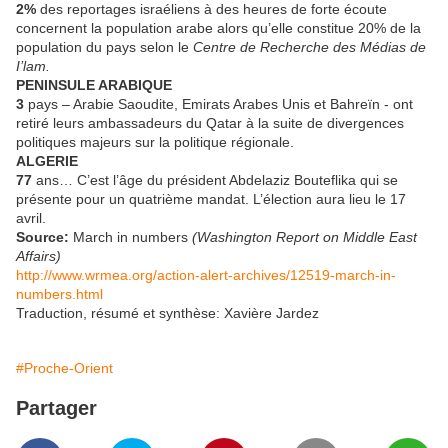
2%
des reportages israéliens à des heures de forte écoute
concernent la population arabe alors qu’elle constitue 20% de la
population du pays selon le
Centre de Recherche des Médias de
I’lam.
PENINSULE ARABIQUE
3
pays – Arabie Saoudite, Emirats Arabes Unis et Bahreïn - ont
retiré leurs ambassadeurs du Qatar à la suite de divergences
politiques majeurs sur la politique régionale.
ALGERIE
77
ans… C’est l’âge du président Abdelaziz Bouteflika qui se
présente pour un quatrième mandat. L’élection aura lieu le 17
avril.
Source:
March in numbers
(Washington Report on Middle East
Affairs)
http://www.wrmea.org/action-alert-archives/12519-march-in-
numbers.html
Traduction, résumé et synthèse: Xavière Jardez
#Proche-Orient
Partager