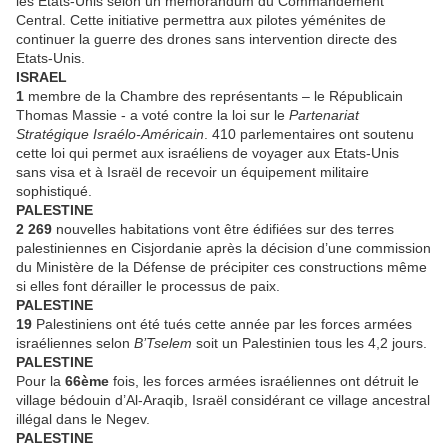
les Etats-Unis selon un mémorandum du Commandement
Central. Cette initiative permettra aux pilotes yéménites de
continuer la guerre des drones sans intervention directe des
Etats-Unis.
ISRAEL
1
membre de la Chambre des représentants – le Républicain
Thomas Massie - a voté contre la loi sur le
Partenariat
Stratégique Israélo-Américain
. 410 parlementaires ont soutenu
cette loi qui permet aux israéliens de voyager aux Etats-Unis
sans visa et à Israël de recevoir un équipement militaire
sophistiqué.
PALESTINE
2 269
nouvelles habitations vont être édifiées sur des terres
palestiniennes en Cisjordanie après la décision d’une commission
du Ministère de la Défense de précipiter ces constructions même
si elles font dérailler le processus de paix.
PALESTINE
19
Palestiniens ont été tués cette année par les forces armées
israéliennes selon
B’Tselem
soit un Palestinien tous les 4,2 jours.
PALESTINE
Pour la
66ème
fois, les forces armées israéliennes ont détruit le
village bédouin d’Al-Araqib, Israël considérant ce village ancestral
illégal dans le Negev.
PALESTINE