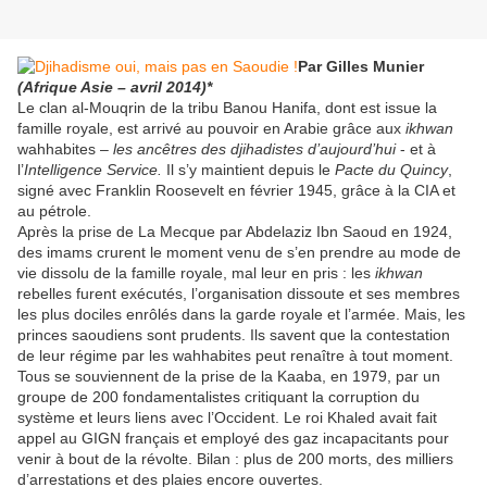
Par Gilles Munier
(Afrique Asie – avril 2014)*
Le clan al-Mouqrin de la tribu Banou Hanifa, dont est issue la
famille royale, est arrivé au pouvoir en Arabie grâce aux
ikhwan
wahhabites –
les ancêtres des djihadistes d’aujourd’hui
- et à
l’
Intelligence Service.
Il s’y maintient depuis le
Pacte du Quincy
,
signé avec Franklin Roosevelt en février 1945, grâce à la CIA et
au pétrole.
Après la prise de La Mecque par Abdelaziz Ibn Saoud en 1924,
des imams crurent le moment venu de s’en prendre au mode de
vie dissolu de la famille royale, mal leur en pris : les
ikhwan
rebelles furent exécutés, l’organisation dissoute et ses membres
les plus dociles enrôlés dans la garde royale et l’armée. Mais, les
princes saoudiens sont prudents. Ils savent que la contestation
de leur régime par les wahhabites peut renaître à tout moment.
Tous se souviennent de la prise de la Kaaba, en 1979, par un
groupe de 200 fondamentalistes critiquant la corruption du
système et leurs liens avec l’Occident. Le roi Khaled avait fait
appel au GIGN français et employé des gaz incapacitants pour
venir à bout de la révolte. Bilan : plus de 200 morts, des milliers
d’arrestations et des plaies encore ouvertes.