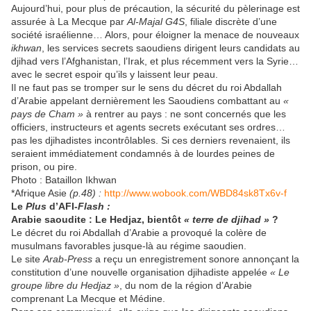
Aujourd’hui, pour plus de précaution, la sécurité du pèlerinage est
assurée à La Mecque par
Al-Majal G4S
, filiale discrète d’une
société israélienne… Alors, pour éloigner la menace de nouveaux
ikhwan
, les services secrets saoudiens dirigent leurs candidats au
djihad vers l’Afghanistan, l’Irak, et plus récemment vers la Syrie…
avec le secret espoir qu’ils y laissent leur peau.
Il ne faut pas se tromper sur le sens du décret du roi Abdallah
d’Arabie appelant dernièrement les Saoudiens combattant au
«
pays de Cham »
à rentrer au pays : ne sont concernés que les
officiers, instructeurs et agents secrets exécutant ses ordres…
pas les djihadistes incontrôlables. Si ces derniers revenaient, ils
seraient immédiatement condamnés à de lourdes peines de
prison, ou pire.
Photo : Bataillon Ikhwan
*Afrique Asie
(p.48) :
http://www.wobook.com/WBD84sk8Tx6v-f
Le
Plus
d’AFI-
Flash :
Arabie saoudite : Le Hedjaz, bientôt
« terre de djihad »
?
Le décret du roi Abdallah d’Arabie a provoqué la colère de
musulmans favorables jusque-là au régime saoudien.
Le site
Arab-Press
a reçu un enregistrement sonore annonçant la
constitution d’une nouvelle organisation djihadiste appelée
« Le
groupe libre du Hedjaz »
, du nom de la région d’Arabie
comprenant La Mecque et Médine.