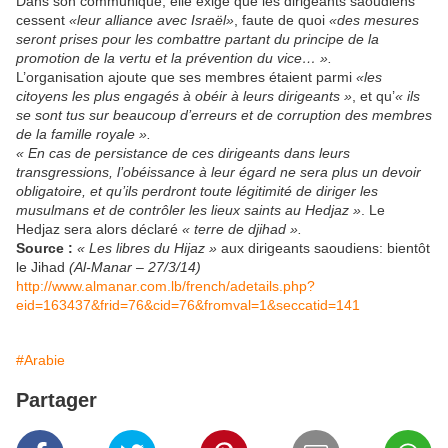
Dans son communiqué, elle exige que les dirigeants saoudiens
cessent
«leur alliance avec Israël»
, faute de quoi
«des mesures
seront prises pour les combattre partant du principe de la
promotion de la vertu et la prévention du vice… ».
L’organisation ajoute que ses membres étaient parmi
«les
citoyens les plus engagés à obéir à leurs dirigeants »
, et qu’
« ils
se sont tus sur beaucoup d’erreurs et de corruption des membres
de la famille royale ».
« En cas de persistance de ces dirigeants dans leurs
transgressions, l’obéissance à leur égard ne sera plus un devoir
obligatoire, et qu’ils perdront toute légitimité de diriger les
musulmans et de contrôler les lieux saints au Hedjaz »
. Le
Hedjaz sera alors déclaré
« terre de djihad ».
Source :
« Les libres du Hijaz »
aux dirigeants saoudiens: bientôt
le Jihad
(Al-Manar – 27/3/14)
http://www.almanar.com.lb/french/adetails.php?
eid=163437&frid=76&cid=76&fromval=1&seccatid=141
#Arabie
Partager