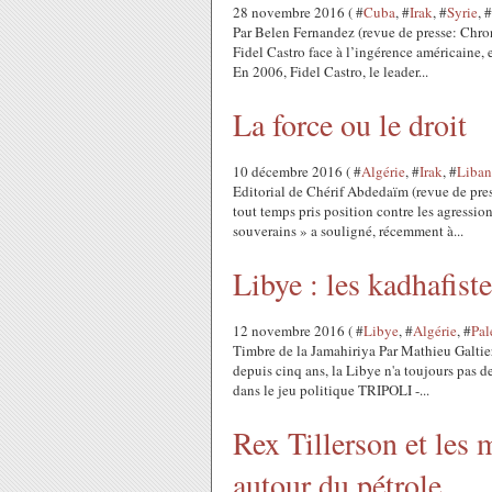
28 novembre 2016 ( #
Cuba
, #
Irak
, #
Syrie
, #
Par Belen Fernandez (revue de presse: Chron
Fidel Castro face à l’ingérence américaine, 
En 2006, Fidel Castro, le leader...
La force ou le droit
10 décembre 2016 ( #
Algérie
, #
Irak
, #
Liban
Editorial de Chérif Abdedaïm (revue de pres
tout temps pris position contre les agression
souverains » a souligné, récemment à...
Libye : les kadhafist
12 novembre 2016 ( #
Libye
, #
Algérie
, #
Pal
Timbre de la Jamahiriya Par Mathieu Galtier
depuis cinq ans, la Libye n'a toujours pas de
dans le jeu politique TRIPOLI -...
Rex Tillerson et les
autour du pétrole