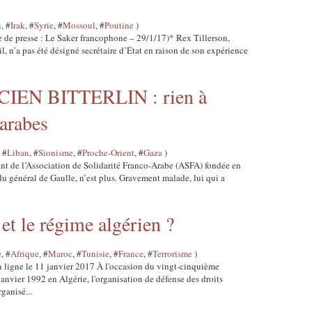
n
, #
Irak
, #
Syrie
, #
Mossoul
, #
Poutine
)
e de presse : Le Saker francophone – 29/1/17)* Rex Tillerson,
 n’a pas été désigné secrétaire d’État en raison de son expérience
EN BITTERLIN : rien à
 arabes
, #
Liban
, #
Sionisme
, #
Proche-Orient
, #
Gaza
)
ent de l’Association de Solidarité Franco-Arabe (ASFA) fondée en
 général de Gaulle, n’est plus. Gravement malade, lui qui a
 et le régime algérien ?
e
, #
Afrique
, #
Maroc
, #
Tunisie
, #
France
, #
Terrorisme
)
n ligne le 11 janvier 2017 À l'occasion du vingt-cinquième
janvier 1992 en Algérie, l'organisation de défense des droits
ganisé...