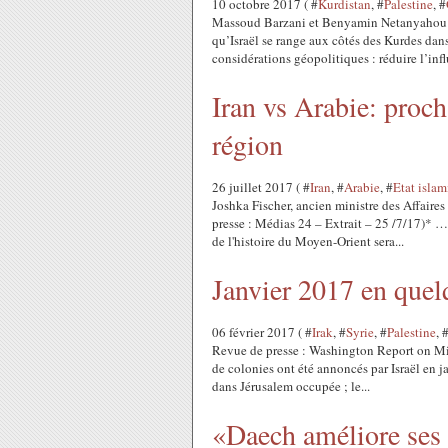
10 octobre 2017 ( #
Kurdistan
, #
Palestine
, #
Massoud Barzani et Benyamin Netanyahou Ce 
qu’Israël se range aux côtés des Kurdes dan
considérations géopolitiques : réduire l’infl
Iran vs Arabie: proch
région
26 juillet 2017 ( #
Iran
, #
Arabie
, #
Etat isla
Joshka Fischer, ancien ministre des Affaire
presse : Médias 24 – Extrait – 25 /7/17)* …
de l'histoire du Moyen-Orient sera...
Janvier 2017 en quel
06 février 2017 ( #
Irak
, #
Syrie
, #
Palestine
, 
Revue de presse : Washington Report on Mid
de colonies ont été annoncés par Israël en ja
dans Jérusalem occupée ; le...
«Daech améliore ses