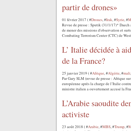
partir de drones»
01 février 2017 ( #
Drones
, #
Irak
, #
Syrie
, #
M
Revue de presse : Sputik (31/1/17)* Daech
de mener des missions d'observation et surto
Combating Terrorism Center (CTC) de West.
L’ Italie décidée à ai
de la France?
25 janvier 2019 ( #
Afrique
, #
Algérie
, #
mali
Par Gary SLM (revue de presse : Afrique sur
européenne après la charge de l’Italie contr
ministre italien a ouvertement accusé la Fran
L’Arabie saoudite de
activiste
23 août 2018 ( #
Arabie
, #
MBS
, #
Trump
, #
M