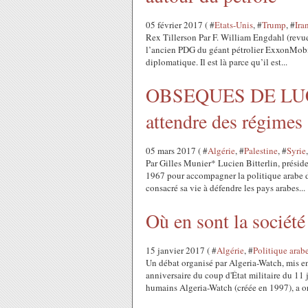
05 février 2017 ( #
Etats-Unis
, #
Trump
, #
Ira
Rex Tillerson Par F. William Engdahl (revu
l’ancien PDG du géant pétrolier ExxonMobil,
diplomatique. Il est là parce qu’il est...
OBSEQUES DE LUCI
attendre des régimes
05 mars 2017 ( #
Algérie
, #
Palestine
, #
Syrie
Par Gilles Munier* Lucien Bitterlin, présid
1967 pour accompagner la politique arabe du
consacré sa vie à défendre les pays arabes...
Où en sont la société
15 janvier 2017 ( #
Algérie
, #
Politique arab
Un débat organisé par Algeria-Watch, mis e
anniversaire du coup d'État militaire du 11 
humains Algeria-Watch (créée en 1997), a or