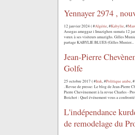
Yennayer 2974 , nou
12 janvier 2024 ( #
Algérie
, #
Kabylie
, #
Mar
Assegas ameggaz i Imazighen sumata 12 janv
vœux à ses visiteurs amazighs. Gilles Munier
partage KABYLIE BLUES (Gilles Munier...
Jean-Pierre Chevènem
Golfe
25 octobre 2017 ( #
Irak
, #
Politique arabe
, #
. Revue de presse: Le blog de Jean-Pierre C
Pierre Chevènement à la revue Charles - Pr
Boichot : Quel événement vous a confronté,
L'indépendance kurde 
de remodelage du Pr