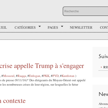
UEIL
CATÉGORIES
PAGES
NEWSLETTER
CON
Sui
rise appelle Trump à s'engager
RS
, #
Mossoul
, #
Raqqa
, #
Erdogan
, #
PKK
, #
PYD
, #
Kurdistan
)
es de presse (9/11/16)* Des dirigeants du Moyen-Orient ont appelé
 les nombreuses crises de leur région, sur lesquelles le futur
New
n contexte
Abonne