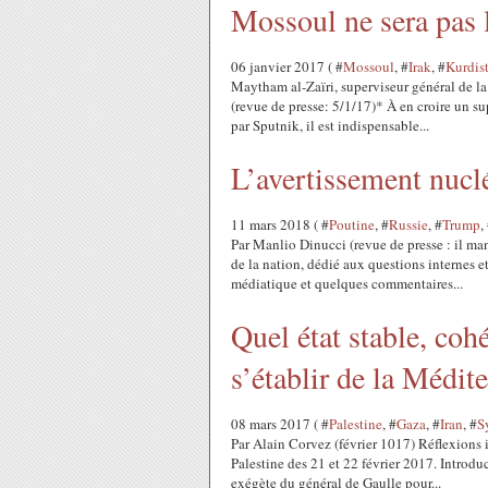
Mossoul ne sera pas 
06 janvier 2017 ( #
Mossoul
, #
Irak
, #
Kurdis
Maytham al-Zaïri, superviseur général de l
(revue de presse: 5/1/17)* À en croire un su
par Sputnik, il est indispensable...
L’avertissement nucl
11 mars 2018 ( #
Poutine
, #
Russie
, #
Trump
,
Par Manlio Dinucci (revue de presse : il man
de la nation, dédié aux questions internes et 
médiatique et quelques commentaires...
Quel état stable, cohé
s’établir de la Médit
08 mars 2017 ( #
Palestine
, #
Gaza
, #
Iran
, #
S
Par Alain Corvez (février 1017) Réflexions i
Palestine des 21 et 22 février 2017. Introduct
exégète du général de Gaulle pour...