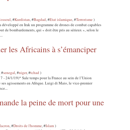
ossoul
, #
Kurdistan
, #
Bagdad
, #
Etat islamique
, #
Terrorisme
)
 a développé en Irak un programme de drones de combat capables
ut de bombardements, qui « doit être pris au sérieux », selon le
..
der les Africains à s’émanciper
, #
senegal
, #
niger
, #
tchad
)
 7 - 24/1/19)* Sale temps pour la France au sein de l’Union
e ses agissements en Afrique. Luigi di Maio, le vice-premier
ce...
mande la peine de mort pour une
acron
, #
Droits de l'homme
, #
Islam
)