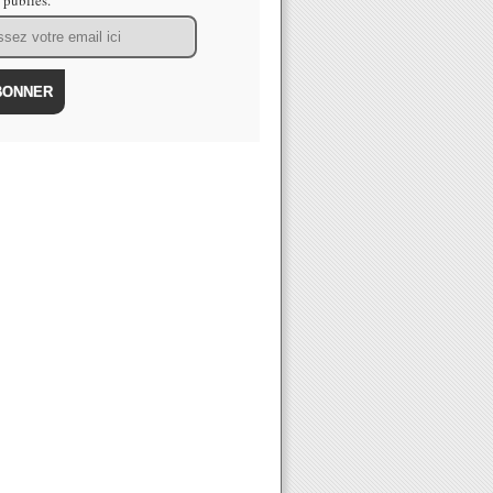
s publiés.