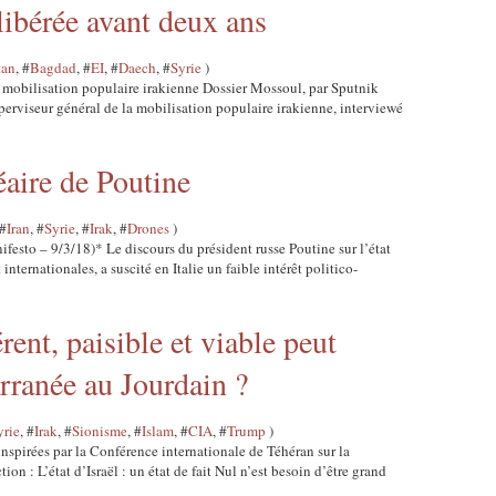
libérée avant deux ans
tan
, #
Bagdad
, #
EI
, #
Daech
, #
Syrie
)
a mobilisation populaire irakienne Dossier Mossoul, par Sputnik
perviseur général de la mobilisation populaire irakienne, interviewé
éaire de Poutine
 #
Iran
, #
Syrie
, #
Irak
, #
Drones
)
ifesto – 9/3/18)* Le discours du président russe Poutine sur l’état
internationales, a suscité en Italie un faible intérêt politico-
rent, paisible et viable peut
erranée au Jourdain ?
yrie
, #
Irak
, #
Sionisme
, #
Islam
, #
CIA
, #
Trump
)
nspirées par la Conférence internationale de Téhéran sur la
ion : L’état d’Israël : un état de fait Nul n’est besoin d’être grand