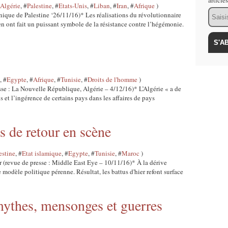
article
Algérie
, #
Palestine
, #
Etats-Unis
, #
Liban
, #
Iran
, #
Afrique
)
Email
ique de Palestine ‘26/11/16)* Les réalisations du révolutionnaire
en ont fait un puissant symbole de la résistance contre l’hégémonie.
, #
Egypte
, #
Afrique
, #
Tunisie
, #
Droits de l'homme
)
se : La Nouvelle République, Algérie – 4/12/16)* L’Algérie « a de
s et l’ingérence de certains pays dans les affaires de pays
es de retour en scène
estine
, #
Etat islamique
, #
Egypte
, #
Tunisie
, #
Maroc
)
 (revue de presse : Middle East Eye – 10/11/16)* À la dérive
 modèle politique pérenne. Résultat, les battus d'hier refont surface
 mythes, mensonges et guerres