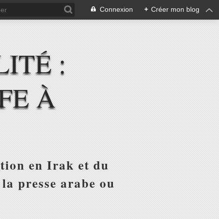
Connexion
+
Créer mon blog
ITÉ :
FE À
tion en Irak et du
 la presse arabe ou