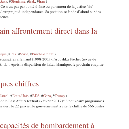
Gaza
, #
Sionisme
, #
Irak
, #
Iran
)
n’est pas par bonté d’âme ou par amour de la justice (sic)
s leur projet d’indépendance. Sa position se fonde d’abord sur des
uence...
ain affrontement direct dans la
mique
, #
Irak
, #
Syrie
, #
Proche-Orient
)
s étrangères allemand (1998-2005) Par Joshka Fischer (revue de
(…)… Après la disparition de l'Etat islamique, le prochain chapitre
ques chiffres
#
Israël
, #
Etats-Unis
, #
BDS
, #
Gaza
, #
Trump
)
dle East Affairs (extraits - février 2017)* 3 nouveaux programmes
nvier : le 22 janvier, le gouvernement a cité le chiffre de 566 unités
 capacités de bombardement à