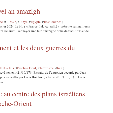
vel an amazigh
oc
, #
Tunisie
, #
Libye
, #
Egypte
, #
Iles Canaries
)
ier 2024 Le blog « France-Irak Actualité » présente ses meilleurs
 Lire aussi: Yennayer, une fête amazighe riche de traditions et de
ent et les deux guerres du
Etats-Unis
, #
Proche-Orient
, #
Terrorisme
, #
Iran
)
hevènement (21/10/17)* Extraits de l’entretien accordé par Jean-
opos recueillis par Loris Boichot (octobre 2017). …(…)… Loris
...
au centre des plans israéliens
oche-Orient