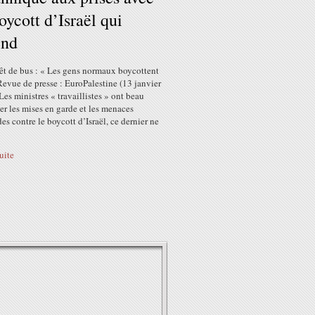
oycott d’Israël qui
end
rêt de bus : « Les gens normaux boycottent
Revue de presse : EuroPalestine (13 janvier
es ministres « travaillistes » ont beau
er les mises en garde et les menaces
s contre le boycott d’Israël, ce dernier ne
suite