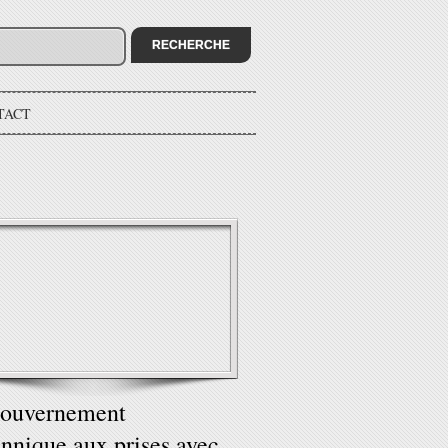
TACT
gouvernement
annique aux prises avec