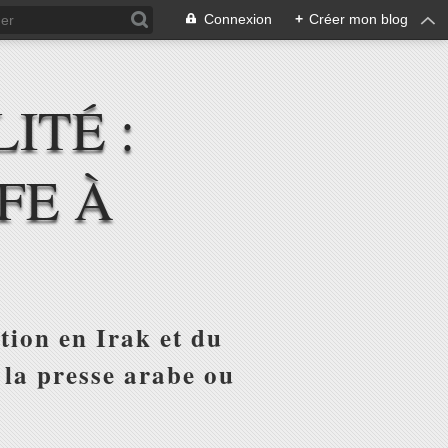
Connexion
+
Créer mon blog
ITÉ :
FE À
tion en Irak et du
 la presse arabe ou