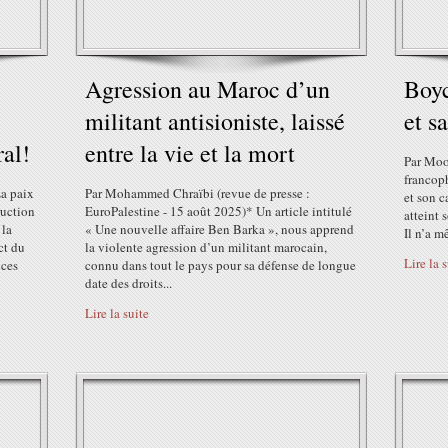
Agression au Maroc d’un
Boyc
militant antisioniste, laissé
et s
ral!
entre la vie et la mort
Par Moo
francop
a paix
Par Mohammed Chraïbi (revue de presse :
et son c
ruction
EuroPalestine - 15 août 2025)* Un article intitulé
atteint 
 la
« Une nouvelle affaire Ben Barka », nous apprend
Il n’a m
ct du
la violente agression d’un militant marocain,
Lire la 
nces
connu dans tout le pays pour sa défense de longue
date des droits...
Lire la suite