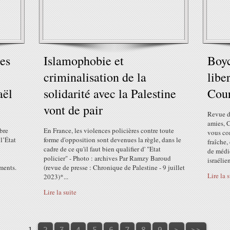
les
Islamophobie et
Boyc
criminalisation de la
libe
aël
solidarité avec la Palestine
Cour
vont de pair
Revue d
amies, 
bre
En France, les violences policières contre toute
vous co
l’État
forme d'opposition sont devenues la règle, dans le
fraîche,
cadre de ce qu'il faut bien qualifier d' "Etat
de médi
policier" - Photo : archives Par Ramzy Baroud
israélien
ments.
(revue de presse : Chronique de Palestine - 9 juillet
Lire la 
2023)*...
Lire la suite
1
2
3
4
5
6
7
8
9
>
>>