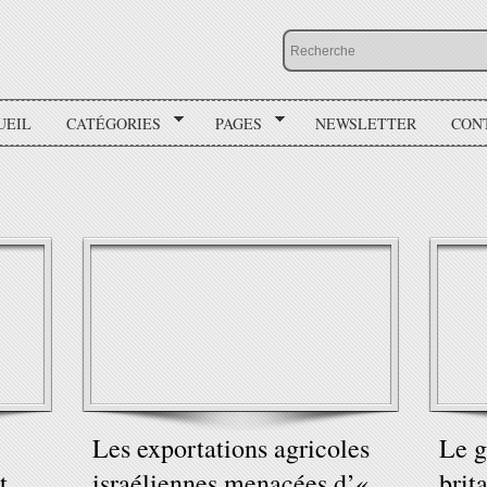
UEIL
CATÉGORIES
PAGES
NEWSLETTER
CON
Les exportations agricoles
Le 
t
israéliennes menacées d’«
brit