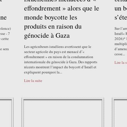
effondrement » alors que le
un b
ine
monde boycotte les
s’ét
produits en raison du
olence)
Sur l’ar
génocide à Gaza
sse - 7
Israël« 
 cette
2026)* L
multipli
Les agriculteurs israéliens avertissent que le
e sera
d’amende
secteur agricole du pays est menacé d’«
cesse...
effondrement » en raison de la condamnation
internationale du génocide à Gaza. Des rapports
Lire la 
récents montrent l’impact du boycott d’Israël et
expliquent pourquoi la...
Lire la suite