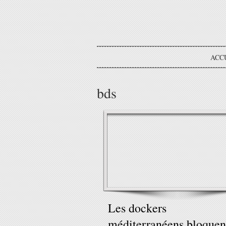
ACC
bds
Les dockers
méditerranéens bloquen