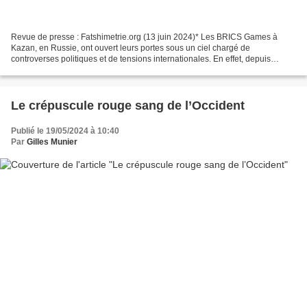
Revue de presse : Fatshimetrie.org (13 juin 2024)* Les BRICS Games à
Kazan, en Russie, ont ouvert leurs portes sous un ciel chargé de
controverses politiques et de tensions internationales. En effet, depuis
l’invasion de l’Ukraine par la Russie en février...
Le crépuscule rouge sang de l’Occident
Publié le 19/05/2024 à 10:40
Par
Gilles Munier