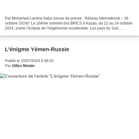
Par Mohamed Lamine Kaba (revue de presse : Réseau international – 26
octobre 2024)* Le 16ème sommet des BRICS à Kazan, du 22 au 24 octobre
2024, scelle l’éclipse de l’hégémonie occidentale. Les pays du Sud,
longtemps dominés, prennent leur revanche démographique,...
L’énigme Yémen-Russie
Publié le 15/07/2024 à 08:51
Par
Gilles Munier