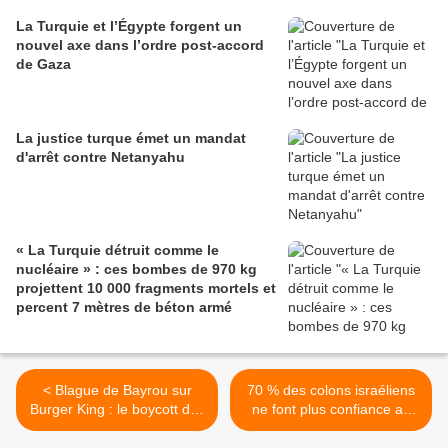
La Turquie et l’Égypte forgent un
nouvel axe dans l’ordre post-accord
de Gaza
La justice turque émet un mandat
d'arrêt contre Netanyahu
« La Turquie détruit comme le
nucléaire » : ces bombes de 970 kg
projettent 10 000 fragments mortels et
percent 7 mètres de béton armé
< Blague de Bayrou sur
70 % des colons israéliens
Burger King : le boycott des
ne font plus confiance au
marques américaines par
gouvernement Netanyahu >
les Français prend forme