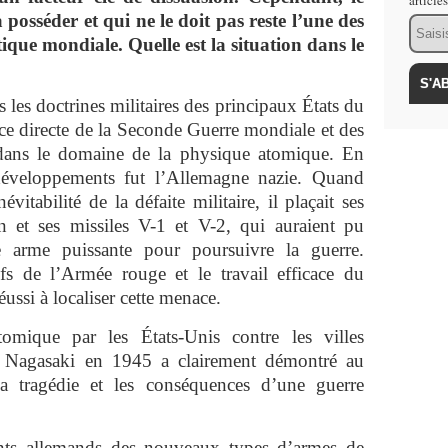
article
 posséder et qui ne le doit pas reste l’une des
Email
tique mondiale. Quelle est la situation dans le
s les doctrines militaires des principaux États du
directe de la Seconde Guerre mondiale et des
s dans le domaine de la physique atomique. En
s développements fut l’Allemagne nazie. Quand
évitabilité de la défaite militaire, il plaçait ses
n et ses missiles V-1 et V-2, qui auraient pu
 arme puissante pour poursuivre la guerre.
fs de l’Armée rouge et le travail efficace du
ussi à localiser cette menace.
tomique par les États-Unis contre les villes
e Nagasaki en 1945 a clairement démontré au
a tragédie et les conséquences d’une guerre
ts allemands des nouveaux types d’armes de