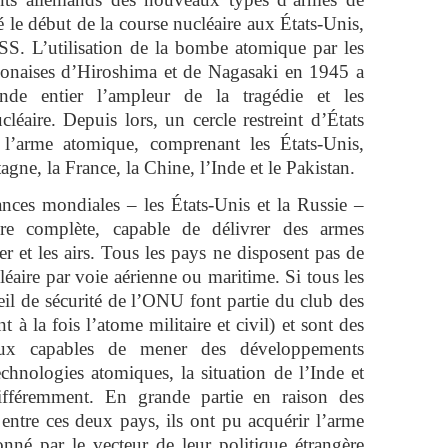
 le début de la course nucléaire aux États-Unis,
S. L’utilisation de la bombe atomique par les
japonaises d’Hiroshima et de Nagasaki en 1945 a
de entier l’ampleur de la tragédie et les
éaire. Depuis lors, un cercle restreint d’États
 l’arme atomique, comprenant les États-Unis,
ne, la France, la Chine, l’Inde et le Pakistan.
nces mondiales – les États-Unis et la Russie –
ire complète, capable de délivrer des armes
mer et les airs. Tous les pays ne disposent pas de
léaire par voie aérienne ou maritime. Si tous les
 de sécurité de l’ONU font partie du club des
 à la fois l’atome militaire et civil) et sont des
iaux capables de mener des développements
echnologies atomiques, la situation de l’Inde et
différemment. En grande partie en raison des
ts entre ces deux pays, ils ont pu acquérir l’arme
ionné par le vecteur de leur politique étrangère