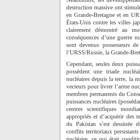
destruction massive ont stimulé
en Grande-Bretagne et en URS
États-Unis contre les villes 
clairement démontré au mon
conséquences d’une guerre nucl
sont devenus possesseurs de
l’URSS/Russie, la Grande-Bretag
Cependant, seules deux puissa
possèdent une triade nucléa
nucléaires depuis la terre, la 
vecteurs pour livrer l’arme nuc
membres permanents du Conseil
puissances nucléaires (possédant
centres scientifiques mond
appropriés et d’acquérir des t
du Pakistan s’est dessinée 
conflits territoriaux persistan
nucléaire, ce qui était condit