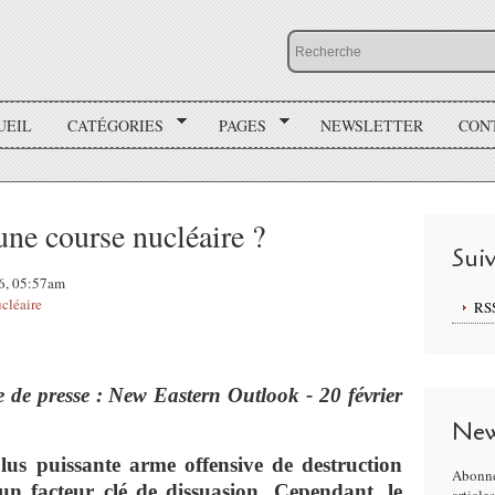
UEIL
CATÉGORIES
PAGES
NEWSLETTER
CON
une course nucléaire ?
Sui
26, 05:57am
cléaire
RS
e de presse : New Eastern Outlook - 20 février
New
plus puissante arme offensive de destruction
Abonne
un facteur clé de dissuasion. Cependant, le