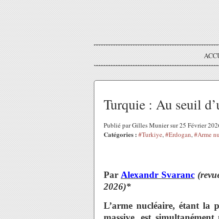
ACC
Turquie : Au seuil d’
Publié par Gilles Munier sur 25 Février 20
Catégories :
#Turkiye
,
#Erdogan
,
#Arme nu
Par
Alexandr Svaranc
(revu
2026)*
L’arme nucléaire, étant la 
massive, est simultanément 