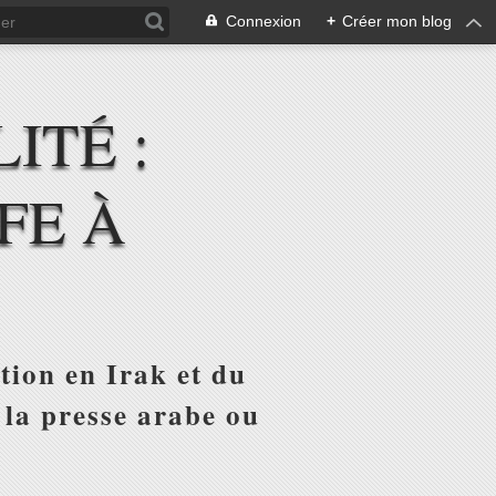
Connexion
+
Créer mon blog
ITÉ :
FE À
tion en Irak et du
 la presse arabe ou