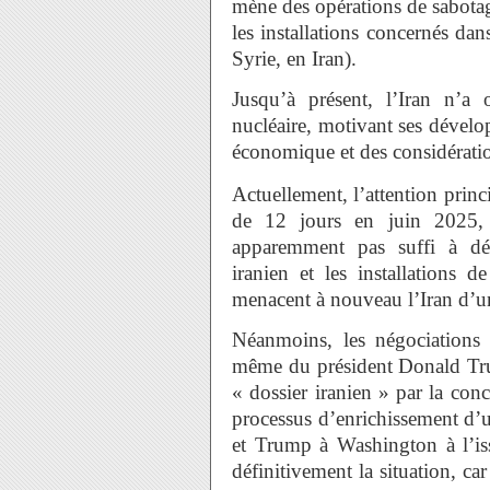
mène des opérations de sabotage
les installations concernés da
Syrie, en Iran).
Jusqu’à présent, l’Iran n’a
nucléaire, motivant ses dévelop
économique et des considératio
Actuellement, l’attention princi
de 12 jours en juin 2025, à
apparemment pas suffi à dé
iranien et les installations 
menacent à nouveau l’Iran d’un 
Néanmoins, les négociations 
même du président Donald Trum
« dossier iranien » par la con
processus d’enrichissement d’
et Trump à Washington à l’iss
définitivement la situation, ca