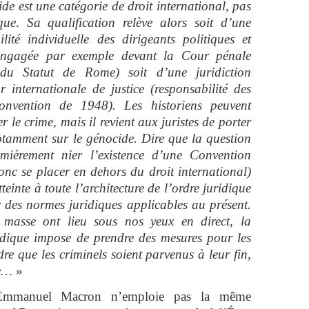
de est une catégorie de droit international, pas
que
.
Sa qualification relève alors soit d’une
ilité individuelle des dirigeants politiques et
e engagée par exemple devant la Cour pénale
 du Statut de Rome) soit d’une juridiction
internationale de justice (responsabilité des
nvention de 1948). Les historiens peuvent
r le crime, mais il revient aux juristes de porter
notamment sur le génocide. Dire que la question
remièrement nier l’existence d’une Convention
donc se placer en dehors du droit international)
teinte à toute l’architecture de l’ordre juridique
r des normes juridiques applicables au présent.
masse ont lieu sous nos yeux en direct, la
uridique impose de prendre des mesures pour les
dre que les criminels soient parvenus à leur fin,
re…
»
 Emmanuel Macron n’emploie pas la même