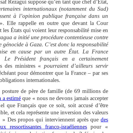
nsaf Rezagui suppose qu’en tant que chef d’État,
partenaires internationaux (notamment du Sud)
essent à l’opinion publique française dans un
». Elle rappelle en outre que devant la Cour
t les États qui voient leur responsabilité mise en
agua a initié une procédure contentieuse contre
e génocide à Gaza. C’est donc la responsabilité
 mise en cause par un autre État. La France
e. Le Président français en a certainement
s des ministres «
pourraient d’ailleurs servir
échéant pour démontrer que la France – par ses
obligations internationales.
posture de père de famille (de 69 millions de
a estimé
que « nous ne devons jamais accepter
l que Français que ce soit, soit accusé d’être
le, et cela représente une inversion des valeurs
er. » Des propos qui interviennent après que
des
 ressortissantes franco-israéliennes
pour «