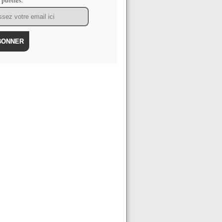
s publiés.