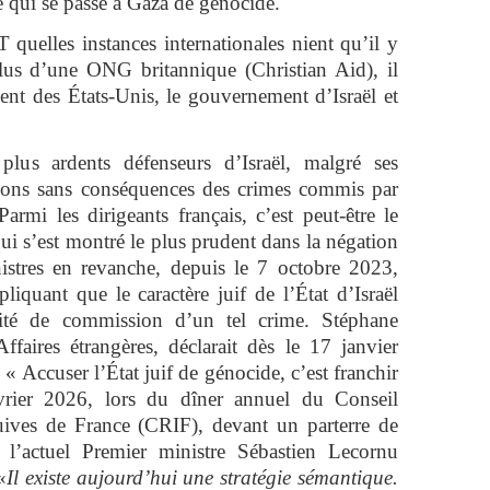
e qui se passe à Gaza de génocide.
uelles instances internationales nient qu’il y
lus d’une ONG britannique (Christian Aid), il
nt des États-Unis, le gouvernement d’Israël et
plus ardents défenseurs d’Israël, malgré ses
ions sans conséquences des crimes commis par
 Parmi les dirigeants français, c’est peut-être le
 s’est montré le plus prudent dans la négation
stres en revanche, depuis le 7 octobre 2023,
pliquant que le caractère juif de l’État d’Israël
lité de commission d’un tel crime. Stéphane
ffaires étrangères, déclarait dès le 17 janvier
« Accuser l’État juif de génocide, c’est franchir
rier 2026, lors du dîner annuel du Conseil
 juives de France (CRIF), devant un parterre de
s, l’actuel Premier ministre Sébastien Lecornu
«
Il existe aujourd’hui une stratégie sémantique.