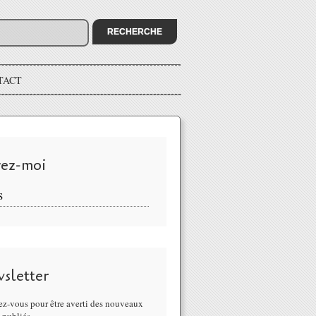
TACT
vez-moi
S
sletter
z-vous pour être averti des nouveaux