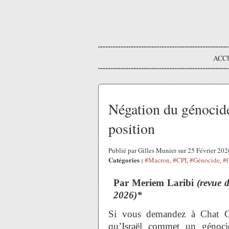
ACC
Négation du génocide
position
Publié par Gilles Munier sur 25 Février 20
Catégories :
#Macron
,
#CPI
,
#Génocide
,
#
Par Meriem Laribi
(revue 
2026)*
Si vous demandez à Chat GPT
qu’Israël commet un génoci