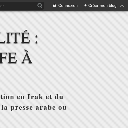
Connexion
+
Créer mon blog
ITÉ :
FE À
tion en Irak et du
 la presse arabe ou