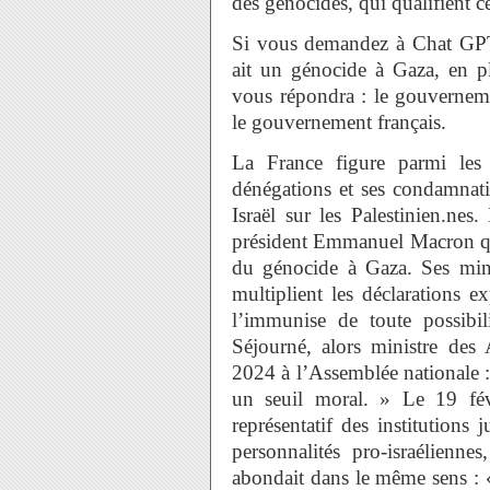
des génocides, qui qualifient c
Si vous demandez à Chat GPT q
ait un génocide à Gaza, en p
vous répondra : le gouverneme
le gouvernement français.
La France figure parmi les 
dénégations et ses condamnat
Israël sur les Palestinien.nes.
président Emmanuel Macron qui
du génocide à Gaza. Ses mini
multiplient les déclarations ex
l’immunise de toute possibi
Séjourné, alors ministre des A
2024 à l’Assemblée nationale : 
un seuil moral. » Le 19 fév
représentatif des institutions
personnalités pro-israélienne
abondait dans le même sens : 