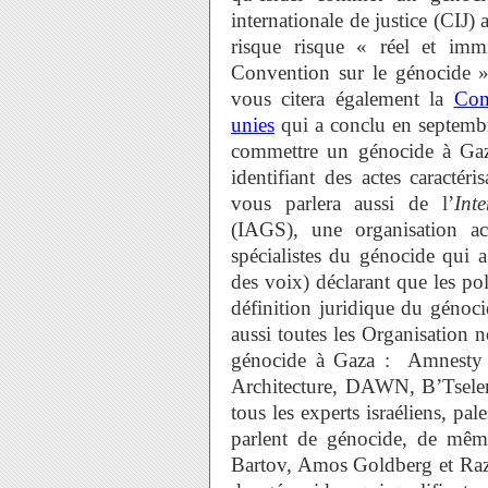
internationale de justice (CIJ
risque risque « réel et immi
Convention sur le génocide 
vous citera également la
Com
unies
qui a conclu en septembr
commettre un génocide à Gaz
identifiant des actes caractér
vous parlera aussi de l’
Int
(IAGS), une organisation a
spécialistes du génocide qui 
des voix) déclarant que les pol
définition juridique du génoc
aussi toutes les Organisatio
génocide à Gaza : Amnesty I
Architecture, DAWN, B’Tselem
tous les experts israéliens, pale
parlent de génocide, de même
Bartov, Amos Goldberg et Raz S