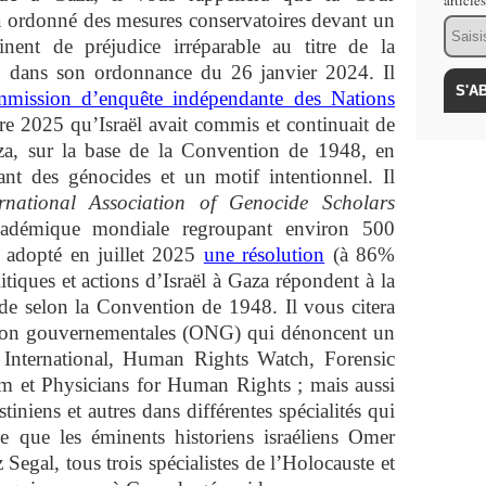
article
) a ordonné des mesures conservatoires devant un
Email
nent de préjudice irréparable au titre de la
» dans son ordonnance du 26 janvier 2024. Il
mission d’enquête indépendante des Nations
e 2025 qu’Israël avait commis et continuait de
a, sur la base de la Convention de 1948, en
isant des génocides et un motif intentionnel. Il
ernational Association of Genocide Scholars
cadémique mondiale regroupant environ 500
a adopté en juillet 2025
une résolution
(à 86%
itiques et actions d’Israël à Gaza répondent à la
ide selon la Convention de 1948. Il vous citera
n non gouvernementales (ONG) qui dénoncent un
nternational, Human Rights Watch, Forensic
 et Physicians for Human Rights ; mais aussi
stiniens et autres dans différentes spécialités qui
 que les éminents historiens israéliens Omer
egal, tous trois spécialistes de l’Holocauste et