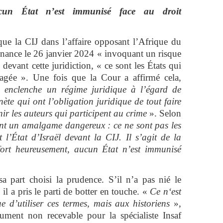
cun État n’est immunisé face au droit
 que la CIJ dans l’affaire opposant l’Afrique du
nnance le 26 janvier 2024 « invoquant un risque
devant cette juridiction, « ce sont les États qui
gagée ». Une fois que la Cour a affirmé cela,
a enclenche un régime juridique à l’égard de
ète qui ont l’obligation juridique de tout faire
ir les auteurs qui participent au crime
». Selon
font un amalgame dangereux : ce ne sont pas les
t l’État d’Israël devant la CIJ. Il s’agit de la
 fort heureusement, aucun État n’est immunisé
sa part choisi la prudence. S’il n’a pas nié le
l a pris le parti de botter en touche. «
Ce n‘est
e d’utiliser ces termes, mais aux historiens
»,
ument non recevable pour la spécialiste Insaf