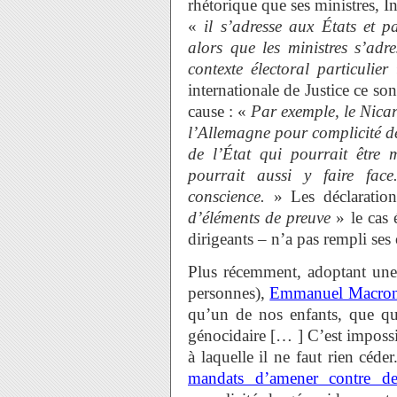
rhétorique que ses ministres, I
«
il s’adresse aux États et 
alors que les ministres s’adr
contexte électoral particulier
internationale de Justice ce son
cause : «
Par exemple, le Nicar
l’Allemagne pour complicité d
de l’État qui pourrait être
pourrait aussi y faire fac
conscience.
» Les déclaration
d’éléments de preuve
» le cas 
dirigeants – n’a pas rempli ses 
Plus récemment, adoptant une 
personnes),
Emmanuel Macron 
qu’un de nos enfants, que que
génocidaire [… ] C’est impossib
à laquelle il ne faut rien céd
mandats d’amener contre deux