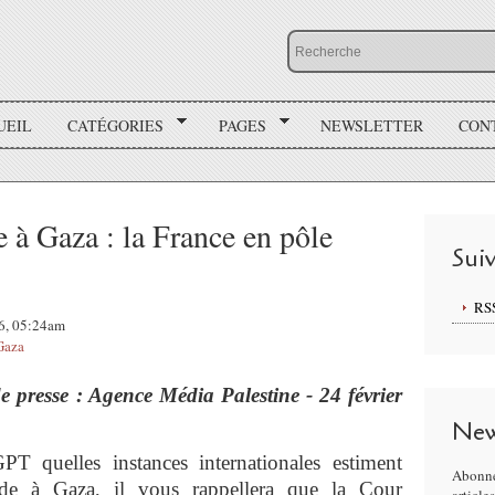
UEIL
CATÉGORIES
PAGES
NEWSLETTER
CON
 à Gaza : la France en pôle
Sui
RS
26, 05:24am
Gaza
de presse : Agence Média Palestine
- 24 février
New
 quelles instances internationales estiment
Abonne
de à Gaza, il vous rappellera que la Cour