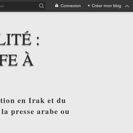
Connexion
+
Créer mon blog
ITÉ :
FE À
tion en Irak et du
 la presse arabe ou