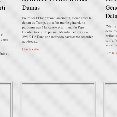
rti
Damas
Gén
Del
Pourquoi l’État profond américain, même après le
départ de Trump, qui a fait tuer le général, ne
"Mettre 
pardonne pas à la Russie et à l’Iran. Par Pepe
détourne
Escobar (revue de presse : Mondialisation.ca –
1)*
brûlants
29/1/21)* Dans une interview saisissante accordée
ny que
sur l'af
au réseau...
ur
sites in
à
Lire la suite
Lire la 
Unis et