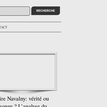
TACT
ire Navalny: vérité ou
onge ? L’analyse du