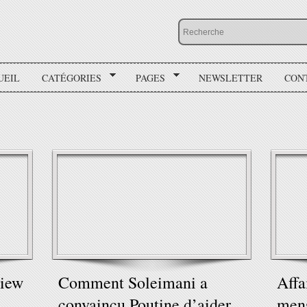
UEIL
CATÉGORIES
PAGES
NEWSLETTER
CON
view
Comment Soleimani a
Affa
,
convaincu Poutine d’aider
mens