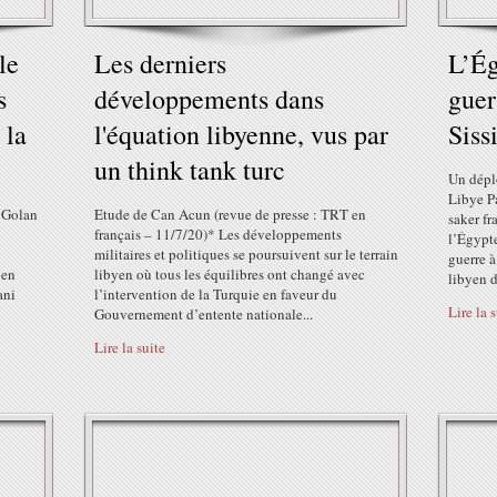
le
Les derniers
L’Ég
s
développements dans
guer
 la
l'équation libyenne, vus par
Siss
un think tank turc
Un dépl
Libye P
u Golan
Etude de Can Acun (revue de presse : TRT en
saker f
français – 11/7/20)* Les développements
l’Égypt
militaires et politiques se poursuivent sur le terrain
guerre 
’en
libyen où tous les équilibres ont changé avec
libyen d
ani
l’intervention de la Turquie en faveur du
Lire la 
Gouvernement d’entente nationale...
Lire la suite