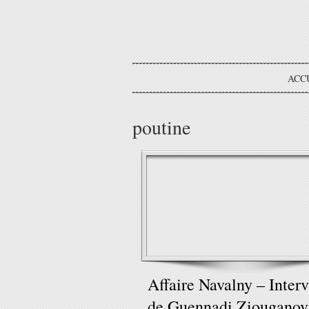
ACC
poutine
Affaire Navalny – Inter
de Guennadi Ziouganov