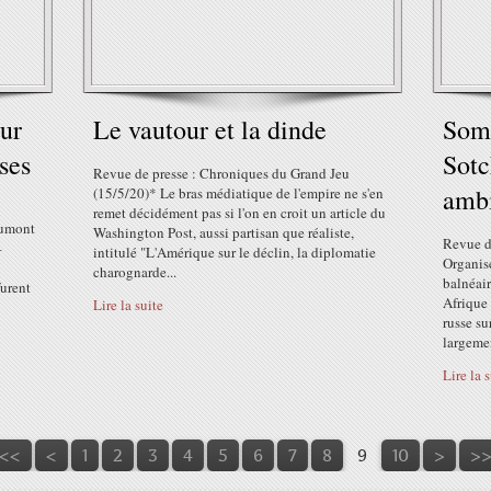
our
Le vautour et la dinde
Somm
ses
Sotc
Revue de presse : Chroniques du Grand Jeu
ambi
(15/5/20)* Le bras médiatique de l'empire ne s'en
remet décidément pas si l'on en croit un article du
Dumont
Washington Post, aussi partisan que réaliste,
Revue d
–
intitulé "L'Amérique sur le déclin, la diplomatie
Organisé
charognarde...
balnéair
furent
Afrique 
Lire la suite
russe su
largemen
Lire la 
<<
<
1
2
3
4
5
6
7
8
9
10
>
>