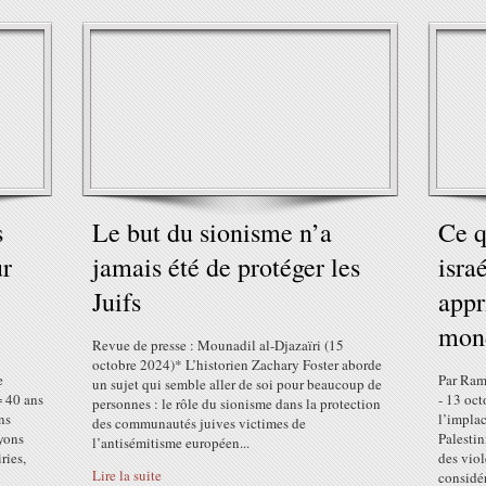
s
Le but du sionisme n’a
Ce q
ur
jamais été de protéger les
isra
Juifs
appr
mon
Revue de presse : Mounadil al-Djazaïri (15
octobre 2024)* L’historien Zachary Foster aborde
e
Par Ramz
un sujet qui semble aller de soi pour beaucoup de
= 40 ans
- 13 oc
personnes : le rôle du sionisme dans la protection
ns
l’implac
des communautés juives victimes de
yons
Palestin
l’antisémitisme européen...
ries,
des viol
Lire la suite
considér