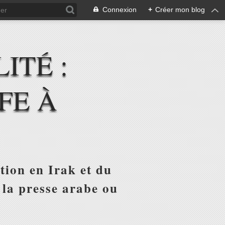
Connexion
+
Créer mon blog
ITÉ :
FE À
tion en Irak et du
 la presse arabe ou