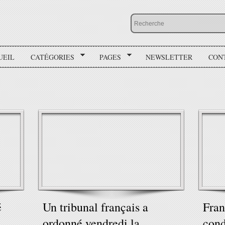
UEIL
CATÉGORIES
PAGES
NEWSLETTER
CON
é
Un tribunal français a
Fran
ordonné vendredi la
cond