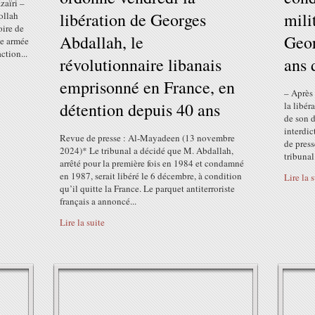
zaïri –
libération de Georges
mili
ollah
oire de
Abdallah, le
Geor
ce armée
ction...
révolutionnaire libanais
ans 
emprisonné en France, en
– Après 
détention depuis 40 ans
la libér
de son d
interdic
Revue de presse : Al-Mayadeen (13 novembre
de pres
2024)* Le tribunal a décidé que M. Abdallah,
tribunal
arrêté pour la première fois en 1984 et condamné
en 1987, serait libéré le 6 décembre, à condition
Lire la 
qu’il quitte la France. Le parquet antiterroriste
français a annoncé...
Lire la suite