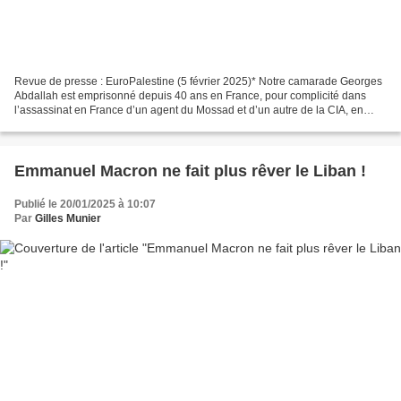
Revue de presse : EuroPalestine (5 février 2025)* Notre camarade Georges
Abdallah est emprisonné depuis 40 ans en France, pour complicité dans
l’assassinat en France d’un agent du Mossad et d’un autre de la CIA, en
1982. Il n’a jamais cessé un seul instant...
Emmanuel Macron ne fait plus rêver le Liban !
Publié le 20/01/2025 à 10:07
Par
Gilles Munier