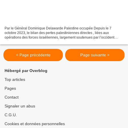
Par le Général Dominique Delawarde Palestine occupée Depuis le 7
octobre 2023, le bilan des pertes palestiniennes directes , liées aux
opérations des forces israéliennes, largement soutenues par l’occident
otanien, s’alourdit tous les jours dans l’indifférence...
< Page précédente
Page suivante >
Hébergé par Overblog
Top articles
Pages
Contact
Signaler un abus
C.G.U.
Cookies et données personnelles