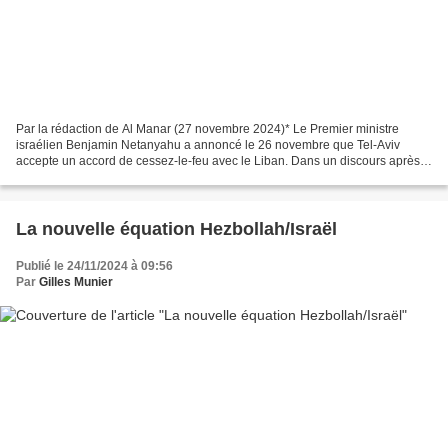
Par la rédaction de Al Manar (27 novembre 2024)* Le Premier ministre
israélien Benjamin Netanyahu a annoncé le 26 novembre que Tel-Aviv
accepte un accord de cessez-le-feu avec le Liban. Dans un discours après
la fin d’une session du cabinet de sécurité...
La nouvelle équation Hezbollah/Israël
Publié le 24/11/2024 à 09:56
Par
Gilles Munier