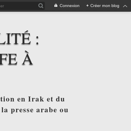
Connexion
+
Créer mon blog
ITÉ :
FE À
tion en Irak et du
 la presse arabe ou