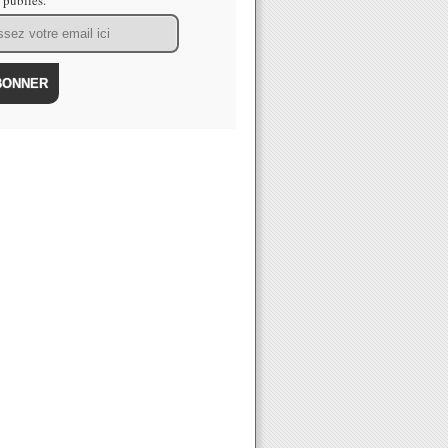
s publiés.