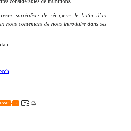
tités considérables de munitions.
 assez surréaliste de récupérer le butin d'un
en nous contentant de nous introduire dans ses
Idan.
peech
epost
0