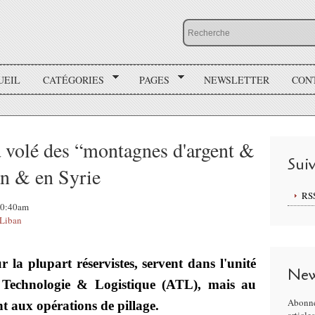
UEIL
CATÉGORIES
PAGES
NEWSLETTER
CON
a volé des “montagnes d'argent &
Sui
an & en Syrie
RS
 10:40am
Liban
 la plupart réservistes, servent dans l'unité
New
n Technologie & Logistique (ATL), mais au
Abonne
nt aux opérations de pillage.