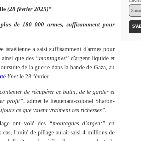
article
Email
dle
(28 février 2025)*
i plus de 180 000 armes, suffisamment pour
e israélienne a saisi suffisamment d'armes pour
, ainsi que des
“montagnes”
d'argent liquide et
poursuite de la guerre dans la bande de Gaza, au
rté
Ynet
le 28 février.
ntenter de récupérer ce butin, de le garder et
er profit”
, admet le lieutenant-colonel Sharon-
ours ce que valent vraiment ces richesses”
.
illage ont volé des
“montagnes d'argent”
en
 cas, l'unité de pillage aurait saisi 4 millions de