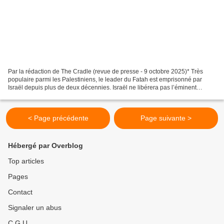
Par la rédaction de The Cradle (revue de presse - 9 octobre 2025)* Très
populaire parmi les Palestiniens, le leader du Fatah est emprisonné par
Israël depuis plus de deux décennies. Israël ne libérera pas l’éminent
dirigeant palestinien Marwan Barghouti...
< Page précédente
Page suivante >
Hébergé par Overblog
Top articles
Pages
Contact
Signaler un abus
C.G.U.