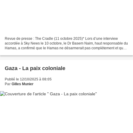
Revue de presse : The Cradle (11 octobre 2025)* Lors d’une interview
accordée à Sky News le 10 octobre, le Dr Basem Naim, haut responsable du
Hamas, a confirmé que le Hamas ne désarmerait pas complètement et que
le mouvement ne remettrait ses armes qu’à...
Gaza - La paix coloniale
Publié le 12/10/2025 à 08:05
Par
Gilles Munier