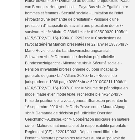
Huisvrouwen.<br /> Demande de décision préjudicielle: Raad
van Beroep 's-Hertogenbosch - Pays-Bas.<br /> Egalité entre
hommes et femmes - Sécurité sociale - Limitation de l'effet
rétroactif d'une demande de prestation - Passage d'une
prestation d'incapacité de travail à une prestation de<br />
survivant.<br /> Affaire C-338/91.<br /> 61985C0020 1905/11
(A15,SER2,VOL15)-1906/10. P292<br /> Conclusions de
l'avocat général Mancini présentées le 22 janvier 1987.<br />
Mario Roviello contre Landesversicherungsanstalt
Schwaben.<br /> Demande de décision préjudicielle:
Bundessozialgericht - Allemagne.<br /> Sécurité sociale -
Pension d'invalidité professionnelle ou pour incapacité
générale de gain.<br /> Affaire 20/85.<br /> Recueil de
jurisprudence 1988 page 02805<br /> 62010C0211 1906/11
(A16,SER2,VOL16)-1907/10.<br /> Volume de périodique en
mode image et en mode texte, recherche pleinP242<br />
Prise de position de l'avocat général Sharpston présentée le
16 septembre 2010.<br /> Doris Povse contre Mauro Alpago.
<br /> Demande de décision préjudicielle: Oberster
Gerichtshof - Autriche.<br /> Coopération judiciaire en matière
civile - Matières matrimoniale et de responsabilité parentale -
Règlement (CE) nº 2201/2003 - Déplacement illicite de
l’enfant - Mesures provisoires relatives au<br /> ‘pouvoir de