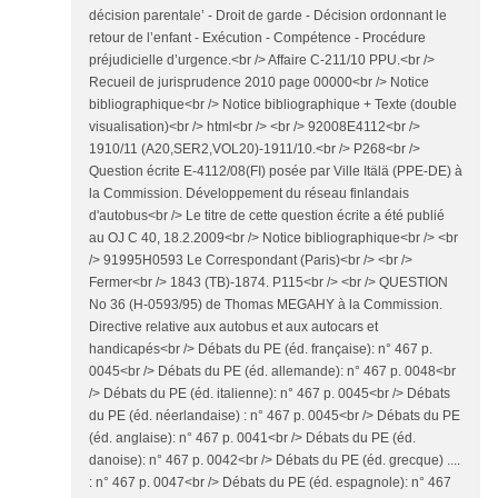
décision parentale’ - Droit de garde - Décision ordonnant le
retour de l’enfant - Exécution - Compétence - Procédure
préjudicielle d’urgence.<br /> Affaire C-211/10 PPU.<br />
Recueil de jurisprudence 2010 page 00000<br /> Notice
bibliographique<br /> Notice bibliographique + Texte (double
visualisation)<br /> html<br /> <br /> 92008E4112<br />
1910/11 (A20,SER2,VOL20)-1911/10.<br /> P268<br />
Question écrite E-4112/08(FI) posée par Ville Itälä (PPE-DE) à
la Commission. Développement du réseau finlandais
d'autobus<br /> Le titre de cette question écrite a été publié
au OJ C 40, 18.2.2009<br /> Notice bibliographique<br /> <br
/> 91995H0593 Le Correspondant (Paris)<br /> <br />
Fermer<br /> 1843 (TB)-1874. P115<br /> <br /> QUESTION
No 36 (H-0593/95) de Thomas MEGAHY à la Commission.
Directive relative aux autobus et aux autocars et
handicapés<br /> Débats du PE (éd. française): n° 467 p.
0045<br /> Débats du PE (éd. allemande): n° 467 p. 0048<br
/> Débats du PE (éd. italienne): n° 467 p. 0045<br /> Débats
du PE (éd. néerlandaise) : n° 467 p. 0045<br /> Débats du PE
(éd. anglaise): n° 467 p. 0041<br /> Débats du PE (éd.
danoise): n° 467 p. 0042<br /> Débats du PE (éd. grecque) ....
: n° 467 p. 0047<br /> Débats du PE (éd. espagnole): n° 467