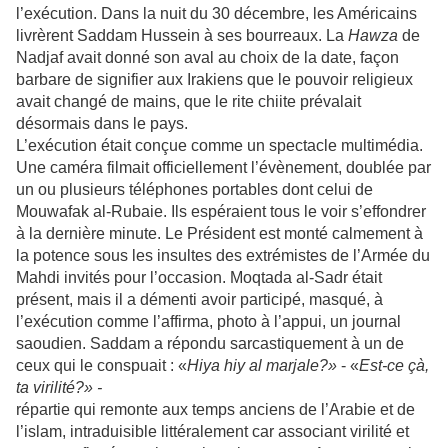
l’exécution.
Dans la nuit du
30 décembre, les Américains
livrèrent Saddam Hussein à ses bourreaux. La
Hawza
de
Nadjaf avait donné son aval au choix de la date, façon
barbare de signifier aux Irakiens que le pouvoir religieux
avait changé de mains, que le rite chiite prévalait
désormais dans le pays.
L’exécution était conçue comme un spectacle multimédia.
Une caméra filmait officiellement l’évènement, doublée par
un ou plusieurs téléphones portables dont celui de
Mouwafak al-Rubaie. Ils espéraient tous le voir s’effondrer
à la dernière minute. Le Président est monté calmement à
la potence sous les insultes des extrémistes de l’Armée du
Mahdi invités pour l’occasion. Moqtada al-Sadr était
présent, mais il a démenti avoir participé, masqué, à
l’exécution comme l’affirma, photo à l’appui, un journal
saoudien. Saddam a répondu sarcastiquement à un de
ceux qui le conspuait : «
Hiya hiy al marjale?»
- «
Est-ce çà,
ta virilité?» -
répartie qui remonte aux temps anciens de l’Arabie et de
l’islam, intraduisible littéralement car associant virilité et