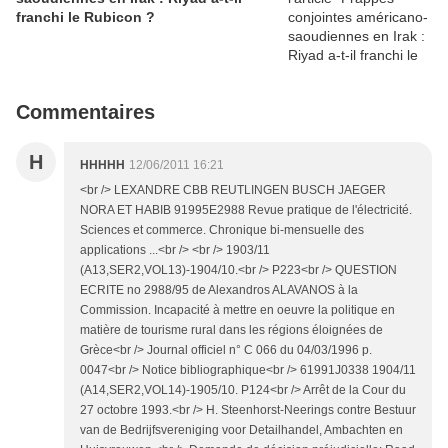
franchi le Rubicon ?
Commentaires
H
HHHHH
12/06/2011 16:21
<br /> LEXANDRE CBB REUTLINGEN BUSCH JAEGER
NORA ET HABIB 91995E2988 Revue pratique de l'électricité.
Sciences et commerce. Chronique bi-mensuelle des
applications ...<br /> <br /> 1903/11
(A13,SER2,VOL13)-1904/10.<br /> P223<br /> QUESTION
ECRITE no 2988/95 de Alexandros ALAVANOS à la
Commission. Incapacité à mettre en oeuvre la politique en
matière de tourisme rural dans les régions éloignées de
Grèce<br /> Journal officiel n° C 066 du 04/03/1996 p.
0047<br /> Notice bibliographique<br /> 61991J0338 1904/11
(A14,SER2,VOL14)-1905/10. P124<br /> Arrêt de la Cour du
27 octobre 1993.<br /> H. Steenhorst-Neerings contre Bestuur
van de Bedrijfsvereniging voor Detailhandel, Ambachten en