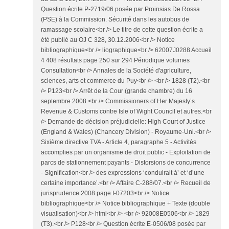
Question écrite P-2719/06 posée par Proinsias De Rossa
(PSE) à la Commission. Sécurité dans les autobus de
ramassage scolaire<br /> Le titre de cette question écrite a
été publié au OJ C 328, 30.12.2006<br /> Notice
bibliographique<br /> liographique<br /> 62007J0288 Accueil
4 408 résultats page 250 sur 294 Périodique volumes
Consultation<br /> Annales de la Société d'agriculture,
sciences, arts et commerce du Puy<br /> <br /> 1828 (T2).<br
/> P123<br /> Arrêt de la Cour (grande chambre) du 16
septembre 2008.<br /> Commissioners of Her Majesty’s
Revenue & Customs contre Isle of Wight Council et autres.<br
/> Demande de décision préjudicielle: High Court of Justice
(England & Wales) (Chancery Division) - Royaume-Uni.<br />
Sixième directive TVA - Article 4, paragraphe 5 - Activités
accomplies par un organisme de droit public - Exploitation de
parcs de stationnement payants - Distorsions de concurrence
- Signification<br /> des expressions ‘conduirait à’ et ‘d’une
certaine importance’.<br /> Affaire C-288/07.<br /> Recueil de
jurisprudence 2008 page I-07203<br /> Notice
bibliographique<br /> Notice bibliographique + Texte (double
visualisation)<br /> html<br /> <br /> 92008E0506<br /> 1829
(T3).<br /> P128<br /> Question écrite E-0506/08 posée par