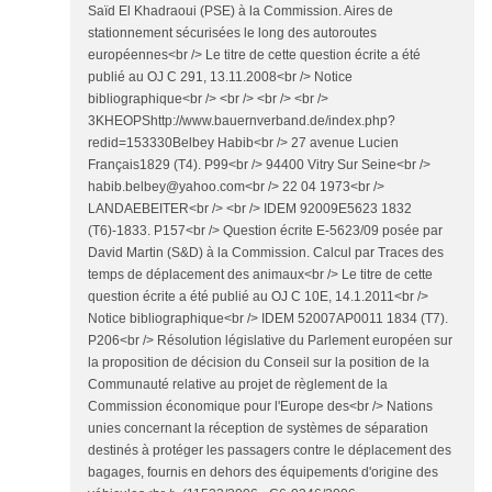
Saïd El Khadraoui (PSE) à la Commission. Aires de
stationnement sécurisées le long des autoroutes
européennes<br /> Le titre de cette question écrite a été
publié au OJ C 291, 13.11.2008<br /> Notice
bibliographique<br /> <br /> <br /> <br />
3KHEOPShttp://www.bauernverband.de/index.php?
redid=153330Belbey Habib<br /> 27 avenue Lucien
Français1829 (T4). P99<br /> 94400 Vitry Sur Seine<br />
habib.belbey@yahoo.com<br /> 22 04 1973<br />
LANDAEBEITER<br /> <br /> IDEM 92009E5623 1832
(T6)-1833. P157<br /> Question écrite E-5623/09 posée par
David Martin (S&D) à la Commission. Calcul par Traces des
temps de déplacement des animaux<br /> Le titre de cette
question écrite a été publié au OJ C 10E, 14.1.2011<br />
Notice bibliographique<br /> IDEM 52007AP0011 1834 (T7).
P206<br /> Résolution législative du Parlement européen sur
la proposition de décision du Conseil sur la position de la
Communauté relative au projet de règlement de la
Commission économique pour l'Europe des<br /> Nations
unies concernant la réception de systèmes de séparation
destinés à protéger les passagers contre le déplacement des
bagages, fournis en dehors des équipements d'origine des