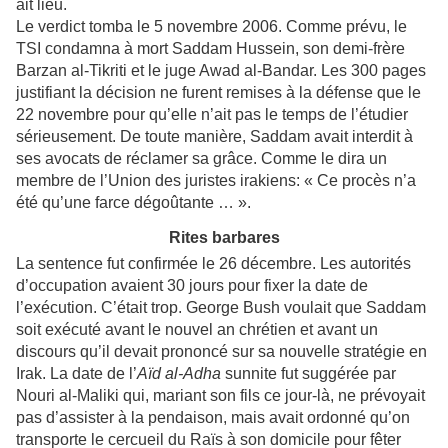
ait lieu.
Le verdict tomba le 5 novembre 2006. Comme prévu, le
TSI condamna à mort Saddam Hussein, son demi-frère
Barzan al-Tikriti et le juge Awad al-Bandar. Les 300 pages
justifiant la décision ne furent remises à la défense que le
22 novembre pour qu’elle n’ait pas le temps de l’étudier
sérieusement. De toute manière, Saddam avait interdit à
ses avocats de réclamer sa grâce. Comme le dira un
membre de l’Union des juristes irakiens: « Ce procès n’a
été qu’une farce dégoûtante … ».
Rites barbares
La sentence
fut confirmée le 26 décembre. Les autorités
d’occupation avaient 30 jours pour fixer la date de
l’exécution. C’était trop. George Bush voulait que Saddam
soit exécuté avant le nouvel an chrétien et avant un
discours qu’il devait prononcé sur sa nouvelle stratégie en
Irak. La date de l’
Aïd
al-Adha
sunnite fut suggérée par
Nouri al-Maliki qui, mariant son fils ce jour-là, ne prévoyait
pas d’assister à la pendaison, mais avait ordonné qu’on
transporte le cercueil du Raïs à son domicile pour fêter