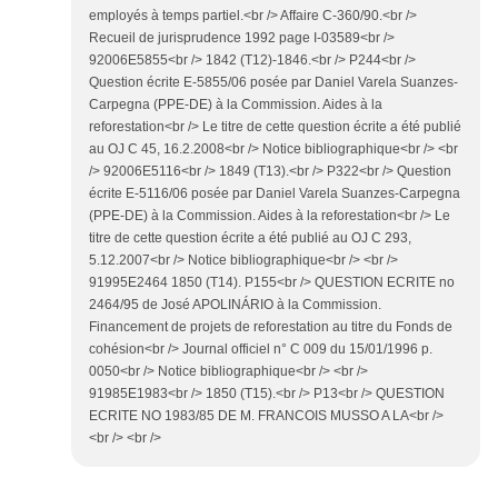
employés à temps partiel.<br /> Affaire C-360/90.<br />
Recueil de jurisprudence 1992 page I-03589<br />
92006E5855<br /> 1842 (T12)-1846.<br /> P244<br />
Question écrite E-5855/06 posée par Daniel Varela Suanzes-
Carpegna (PPE-DE) à la Commission. Aides à la
reforestation<br /> Le titre de cette question écrite a été publié
au OJ C 45, 16.2.2008<br /> Notice bibliographique<br /> <br
/> 92006E5116<br /> 1849 (T13).<br /> P322<br /> Question
écrite E-5116/06 posée par Daniel Varela Suanzes-Carpegna
(PPE-DE) à la Commission. Aides à la reforestation<br /> Le
titre de cette question écrite a été publié au OJ C 293,
5.12.2007<br /> Notice bibliographique<br /> <br />
91995E2464 1850 (T14). P155<br /> QUESTION ECRITE no
2464/95 de José APOLINÁRIO à la Commission.
Financement de projets de reforestation au titre du Fonds de
cohésion<br /> Journal officiel n° C 009 du 15/01/1996 p.
0050<br /> Notice bibliographique<br /> <br />
91985E1983<br /> 1850 (T15).<br /> P13<br /> QUESTION
ECRITE NO 1983/85 DE M. FRANCOIS MUSSO A LA<br />
<br /> <br />