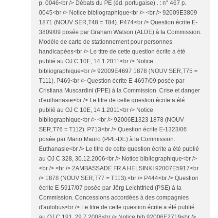
p. 0046<br /> Débats du PE (éd. portugaise) . : n° 467 p.
0045<br /> Notice bibliographique<br /> <br /> 92009E3809
1871 (NOUV SER,T48 = T84). P474<br /> Question écrite E-
3809/09 posée par Graham Watson (ALDE) à la Commission.
Modèle de carte de stationnement pour personnes
handicapées<br /> Le titre de cette question écrite a été
publié au OJ C 10E, 14.1.2011<br /> Notice
bibliographique<br /> 92009E4697 1878 (NOUV SER,T75 =
T111). P469<br /> Question écrite E-4697/09 posée par
Cristiana Muscardini (PPE) à la Commission. Crise et danger
d'euthanasie<br /> Le titre de cette question écrite a été
publié au OJ C 10E, 14.1.2011<br /> Notice
bibliographique<br /> <br /> 92006E1323 1878 (NOUV
SER,T76 = T112). P713<br /> Question écrite E-1323/06
posée par Mario Mauro (PPE-DE) à la Commission.
Euthanasie<br /> Le titre de cette question écrite a été publié
au OJ C 328, 30.12.2006<br /> Notice bibliographique<br />
<br /> <br /> 2AMBASSADE FR A HELSINKI 92007E5917<br
/> 1878 (NOUV SER,T77 = T113).<br /> P444<br /> Question
écrite E-5917/07 posée par Jörg Leichtfried (PSE) à la
Commission. Concessions accordées à des compagnies
d'autobus<br /> Le titre de cette question écrite a été publié
au OJ C 191, 29.7.2008<br /> Notice bib 92006E2719<br />