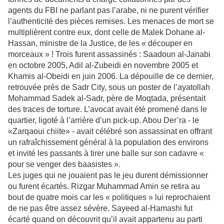
agents du FBI ne parlant pas l’arabe, ni ne purent vérifier
l’authenticité des pièces remises. Les menaces de mort se
multiplièrent contre eux, dont celle de Malek Dohane al-
Hassan, ministre de la Justice, de les « découper en
morceaux » ! Trois furent assassinés : Saadoun al-Janabi
en octobre 2005, Adil al-Zubeidi en novembre 2005 et
Khamis al-Obeidi en juin 2006. La dépouille de ce dernier,
retrouvée près de Sadr City, sous un poster de l’ayatollah
Mohammad Sadek al-Sadr, père de Moqtada, présentait
des traces de torture. L’avocat avait été promené dans le
quartier, ligoté à l’arrière d’un pick-up. Abou Der’ra - le
«Zarqaoui chiite» - avait célébré son assassinat en offrant
un rafraîchissement général à la population des environs
et invité les passants à tirer une balle sur son cadavre «
pour se venger des baasistes ».
Les juges qui ne jouaient pas le jeu durent démissionner
ou furent écartés. Rizgar Muhammad Amin se retira au
bout de quatre mois car les « politiques » lui reprochaient
de ne pas être assez sévère. Sayeed al-Hamashi fut
écarté quand on découvrit qu’il avait appartenu au parti