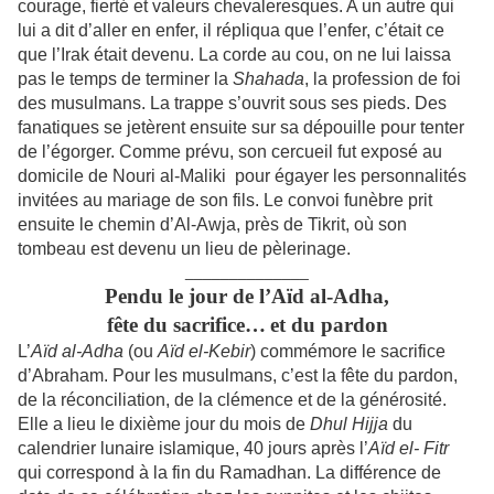
courage, fierté et valeurs chevaleresques. A un autre qui
lui a dit d’aller en enfer, il répliqua que l’enfer, c’était ce
que l’Irak était devenu. La corde au cou, on ne lui laissa
pas le temps de terminer la
Shahada
, la profession de foi
des musulmans. La trappe s’ouvrit sous ses pieds. Des
fanatiques se jetèrent ensuite sur sa dépouille pour tenter
de l’égorger. Comme prévu, son cercueil fut exposé au
domicile de Nouri al-Maliki pour égayer les personnalités
invitées au mariage de son fils. Le convoi funèbre prit
ensuite le chemin d’Al-Awja, près de Tikrit, où son
tombeau est devenu un lieu de pèlerinage.
______________
Pendu le jour de l’Aïd al-Adha,
fête du sacrifice…
et du pardon
L’
Aïd al-Adha
(ou
Aïd el-Kebir
) commémore le sacrifice
d’Abraham. Pour les musulmans, c’est la fête du pardon,
de la réconciliation, de la clémence et de la générosité.
Elle a lieu le dixième jour du mois de
Dhul Hijja
du
calendrier lunaire islamique, 40 jours après l’
Aïd el- Fitr
qui correspond à la fin du Ramadhan. La différence de