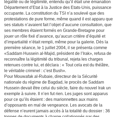
légalité ou de légitimité, entendu qu’il était une émanation
Département d’Etat à la Justice des Etats-Unis, puissance
occupante. La constitution du TSI n’a soulevé que des
protestations de pure forme, même quand il est apparu que
ses statuts n’avaient fait l’objet d’aucune consultation, que
ses membres étaient formés en Grande-Bretagne pour
jouer un rôle fixé d’avance, qu’aucun critère d’équité et
d’impartialité n’était rempli, même pour la galerie. Dès la
première séance, le 1 juillet 2004, il se présenta comme
«Saddam Hussein al-Majid, président de l’Irak», refusa de
reconnaître la légitimité du tribunal, rejeta les charges
retenues contre lui, et déclara : « Tout cela est du théâtre,
le véritable criminel : c’est Bush».
Pour Mouwafak al-Rubaie, directeur de la Sécurité
nationale du régime de Bagdad, le procès de Saddam
Hussein devait être celui du siècle, faire du nouvel Irak un
exemple à suivre. Il n’en fut rien. Les juges sont apparus
pour ce qu’ils étaient : des marionnettes aux mains
d’opposants en mal de vengeance. Les avocats de la
défense n’eurent jamais accès à la totalité du dossier : 36
tonnes de documents à charge collationnés par des