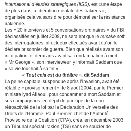
international d’études stratégiques (IISS)
, est «une étape
de plus dans la libération mentale des Irakiens »,
organisée cela va sans dire pour démoraliser la résistance
irakienne.
Les « 20 interviews et 5 conversations ordinaires » du FBI,
déclassifiés en juillet 2009, ne seraient que le
remake soft
des interrogatoires infructueux effectués avant qu’on le
déclare prisonnier de guerre. Bien que réalisés avant son
inculpation, et deux ans avant sa condamnation à mort,
« Mr George », son intervieweur, y informait Saddam que
« sa vie touchait à sa fin » !
« Tout cela est du théâtre »,
dit Saddam
La peine capitale, suspendue après l’invasion, avait été
rétablie « provisoirement » le 8 août 2004, par le Premier
ministre Iyad Allaoui, pour condamner à mort Saddam et
ses compagnons, en dépit
du principe de la non
rétroactivité de la loi par la Déclaration Universelle des
Droits de l’Homme.
Paul Bremer, chef de l’Autorité
Provisoire de la Coalition (CPA), créa, en décembre 2003,
un Tribunal spécial irakien (TSI) sans se soucier de