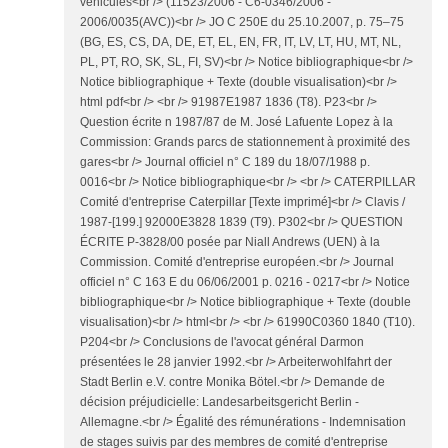
véhicules<br /> (11523/2006 - C6-0346/2006 -
2006/0035(AVC))<br /> JO C 250E du 25.10.2007, p. 75–75
(BG, ES, CS, DA, DE, ET, EL, EN, FR, IT, LV, LT, HU, MT, NL,
PL, PT, RO, SK, SL, FI, SV)<br /> Notice bibliographique<br />
Notice bibliographique + Texte (double visualisation)<br />
html pdf<br /> <br /> 91987E1987 1836 (T8). P23<br />
Question écrite n 1987/87 de M. José Lafuente Lopez à la
Commission: Grands parcs de stationnement à proximité des
gares<br /> Journal officiel n° C 189 du 18/07/1988 p.
0016<br /> Notice bibliographique<br /> <br /> CATERPILLAR
Comité d'entreprise Caterpillar [Texte imprimé]<br /> Clavis /
1987-[199.] 92000E3828 1839 (T9). P302<br /> QUESTION
ÉCRITE P-3828/00 posée par Niall Andrews (UEN) à la
Commission. Comité d'entreprise européen.<br /> Journal
officiel n° C 163 E du 06/06/2001 p. 0216 - 0217<br /> Notice
bibliographique<br /> Notice bibliographique + Texte (double
visualisation)<br /> html<br /> <br /> 61990C0360 1840 (T10).
P204<br /> Conclusions de l'avocat général Darmon
présentées le 28 janvier 1992.<br /> Arbeiterwohlfahrt der
Stadt Berlin e.V. contre Monika Bötel.<br /> Demande de
décision préjudicielle: Landesarbeitsgericht Berlin -
Allemagne.<br /> Égalité des rémunérations - Indemnisation
de stages suivis par des membres de comité d'entreprise