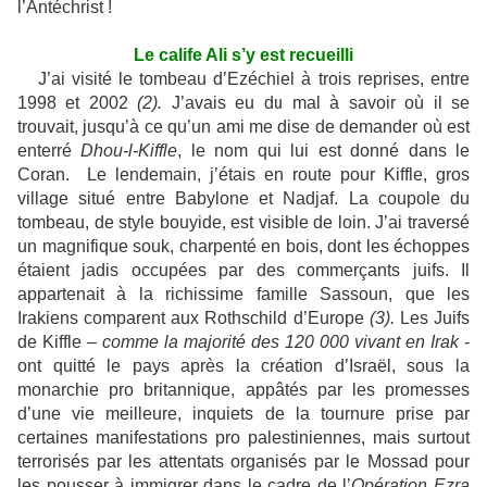
l’Antéchrist !
Le calife Ali s’y est recueilli
J’ai visité le tombeau d’Ezéchiel à trois reprises, entre
1998 et 2002
(2).
J’avais eu du mal à savoir où il se
trouvait, jusqu’à ce qu’un ami me dise de demander où est
enterré
Dhou-l-Kiffle
, le nom qui lui est donné dans le
Coran. Le lendemain, j’étais en route pour Kiffle, gros
village situé entre Babylone et Nadjaf. La coupole du
tombeau, de style bouyide, est visible de loin. J’ai traversé
un magnifique souk, charpenté en bois, dont les échoppes
étaient jadis occupées par des commerçants juifs. Il
appartenait à la richissime famille Sassoun, que les
Irakiens comparent aux Rothschild d’Europe
(3).
Les Juifs
de Kiffle –
comme la majorité des 120 000 vivant en Irak
-
ont quitté le pays après la création d’Israël, sous la
monarchie pro britannique, appâtés par les promesses
d’une vie meilleure, inquiets de la tournure prise par
certaines manifestations pro palestiniennes, mais surtout
terrorisés par les attentats organisés par le Mossad pour
les pousser à immigrer dans le cadre de l’
Opération Ezra