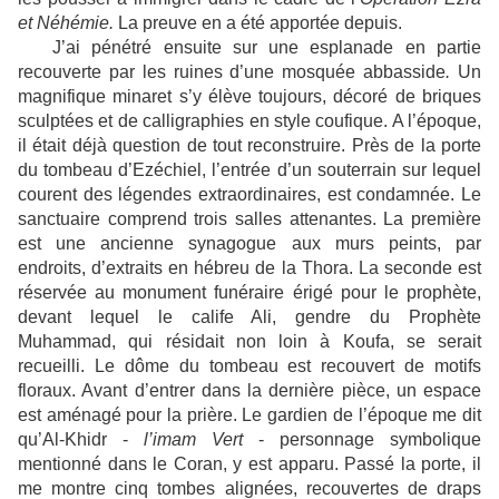
et Néhémie.
La preuve en a été apportée depuis.
J’ai pénétré ensuite sur une esplanade en partie
recouverte par les ruines d’une mosquée abbasside
.
Un
magnifique minaret s’y élève toujours, décoré de briques
sculptées et de calligraphies en style coufique. A l’époque,
il était déjà question de tout reconstruire. Près de la porte
du tombeau d’Ezéchiel, l’entrée d’un souterrain sur lequel
courent des légendes extraordinaires, est condamnée. Le
sanctuaire comprend trois salles attenantes. La première
est une ancienne synagogue aux murs peints, par
endroits, d’extraits en hébreu de la Thora. La seconde est
réservée au monument funéraire érigé pour le prophète,
devant lequel le calife Ali, gendre du Prophète
Muhammad, qui résidait non loin à Koufa, se serait
recueilli. Le dôme du tombeau est recouvert de motifs
floraux. Avant d’entrer dans la dernière pièce, un espace
est aménagé pour la prière. Le gardien de l’époque me dit
qu’Al-Khidr -
l’imam Vert
- personnage symbolique
mentionné dans le Coran, y est apparu. Passé la porte, il
me montre cinq tombes alignées, recouvertes de draps