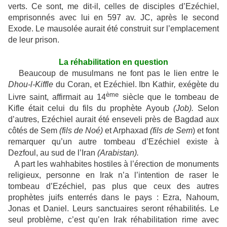
verts. Ce sont, me dit-il, celles de disciples d’Ezéchiel,
emprisonnés avec lui en 597 av. JC, après le second
Exode. Le mausolée aurait été construit sur l’emplacement
de leur prison.
La réhabilitation en question
Beaucoup de musulmans ne font pas le lien entre le
Dhou-l-Kiffle
du Coran, et Ezéchiel. Ibn Kathir
,
exégète du
ème
Livre saint, affirmait au 14
siècle que le tombeau de
Kifle était celui du fils du prophète Ayoub
(Job).
Selon
d’autres, Ezéchiel aurait été enseveli près de Bagdad aux
côtés de Sem
(fils de Noé)
et Arphaxad
(fils de Sem
) et font
remarquer qu’un autre tombeau d’Ezéchiel existe à
Dezfoul, au sud de l’Iran
(Arabistan).
A part les wahhabites hostiles à l’érection de monuments
religieux, personne en Irak n’a l’intention de raser le
tombeau d’Ezéchiel, pas plus que ceux des autres
prophètes juifs enterrés dans le pays : Ezra, Nahoum,
Jonas et Daniel. Leurs sanctuaires seront réhabilités. Le
seul problème, c’est qu’en Irak réhabilitation rime avec