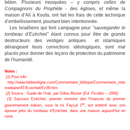
béton. Plusieurs mosquées –
y compris celles de
Compagnons du Prophète
- des églises, et même la
maison d’Ali à Koufa, ont fait les frais de cette technique
d’embellissement, pourtant bien intentionnée.
Les Israéliens qui font campagne pour
"sauvegarder le
tombeau d’Ezéchiel"
étant connus pour être de grands
destructeurs des vestiges antiques et islamiques
dérangeant leurs convictions idéologiques, sont mal
placés pour donner des leçons de protection du patrimoine
de l'humanité.
Notes :
(1)
Pour info :
http://www.bibleenligne.com/Commentaire_biblique/Commentaire_inter
mediaire/AT/Ezechiel/Ez38.htm
(2)
Source : Guide de l’Irak, par Gilles Munier
(Ed. Picollec – 2000)
(3)
Sassoun Ezéchiel, premier ministre des Finances du premier
er
gouvernement irakien, sous le roi Fayçal 1
, est enterré avec son
épouse près du tombeau d’Ezéchiel, dans une maison aujourd’hui en
ruine.