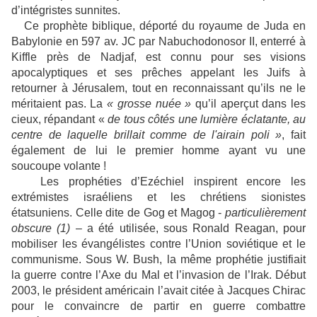
d’intégristes sunnites.
Ce prophète biblique, déporté du royaume de Juda en
Babylonie en 597 av. JC par Nabuchodonosor II, enterré à
Kiffle près de Nadjaf, est connu pour ses visions
apocalyptiques et ses prêches appelant les Juifs à
retourner à Jérusalem, tout en reconnaissant qu’ils ne le
méritaient pas. La
« grosse nuée »
qu’il aperçut dans les
cieux, répandant «
de tous côtés une lumière éclatante, au
centre de laquelle brillait comme de l'airain poli »
, fait
également de lui le premier homme ayant vu une
soucoupe volante !
Les prophéties d’Ezéchiel inspirent encore les
extrémistes israéliens et les chrétiens sionistes
étatsuniens. Celle dite de Gog et Magog -
particulièrement
obscure
(1)
– a été utilisée, sous Ronald Reagan, pour
mobiliser les évangélistes contre l’Union soviétique et le
communisme. Sous W. Bush, la même prophétie justifiait
la guerre contre l’Axe du Mal et l’invasion de l’Irak. Début
2003, le président américain l’avait citée à Jacques Chirac
pour le convaincre de partir en guerre combattre