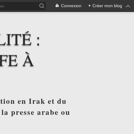
Connexion
+
Créer mon blog
ITÉ :
FE À
tion en Irak et du
 la presse arabe ou