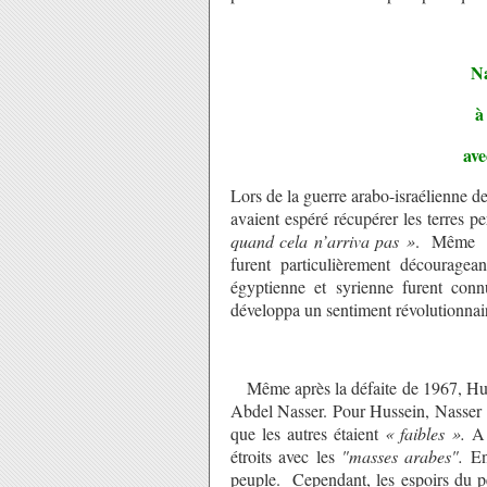
Na
à
ave
Lors de la guerre arabo-israélienne 
avaient espéré récupérer les terres 
quand cela n’arriva pas »
. Même si 
furent particulièrement découragea
égyptienne et syrienne furent co
développa un sentiment révolutionnai
Même après la défaite de 1967, Huss
Abdel Nasser. Pour Hussein, Nasser
que les autres étaient
« faibles ».
A l
étroits avec les
"masses arabes".
En 
peuple.
Cependant, les espoirs du p