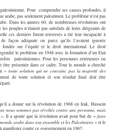
lestinienne. Pour comprendre ses causes profondes, il
vue arabe, pas seulement palestinien. Le problème n’est pas
rabe. Dans les années 60, de nombreuses révolutions ont
les peuples n’étaient pas satisfaits de leurs dirigeants de
lle ces derniers furent renversés a été leur incapacité à
e de façon adéquate ou parce qu’ils l’avaient ignorée
 fondée sur l’équité et le droit international. Le droit
 engendré le problème en 1948 avec la formation d’un Etat
utrefois palestiniennes. Pour les personnes extérieures ou
doit être présentée dans ce cadre. Tout le monde a cherché
in
« toute solution qui ne convainc pas la majorité des
ment de toute solution et son résultat final doit être
séparé.
il a donné sur la révolution de 1968 en Irak, Hussein
ne nous sommes pas révoltés contre une personne, mais
 ».
Il a ajouté que la révolution avait pour but de
« faire
e monde arabe dans son ensemble et les Palestiniens »
et le
ue à manifester contre ce gouvernement en 1967.