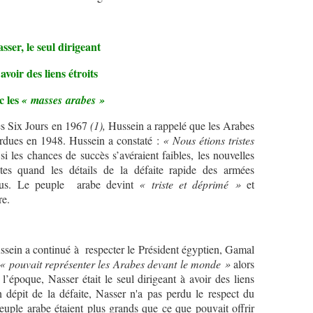
sser, le seul dirigeant
 avoir des liens étroits
c les
« masses arabes »
des Six Jours en 1967
(1),
Hussein a rappelé que les Arabes
perdues en 1948. Hussein a constaté :
« Nous étions tristes
les chances de succès s’avéraient faibles, les nouvelles
ntes quand les détails de la défaite rapide des armées
nnus. Le peuple arabe devint
« triste et déprimé »
et
re.
ein a continué à respecter le Président égyptien, Gamal
« pouvait représenter les Arabes devant le monde »
alors
’époque, Nasser était le seul dirigeant à avoir des liens
dépit de la défaite, Nasser n'a pas perdu le respect du
euple arabe étaient plus grands que ce que pouvait offrir