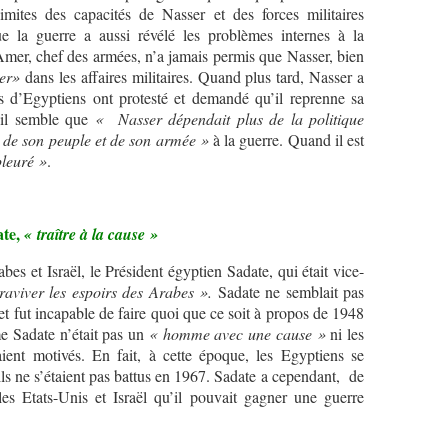
imites des capacités de Nasser et des forces militaires
e la guerre a aussi révélé les problèmes internes à la
mer, chef des armées, n’a jamais permis que Nasser, bien
rer»
dans les affaires militaires. Quand plus tard, Nasser a
ns d’Egyptiens ont protesté et demandé qu’il reprenne sa
 il semble que
« Nasser dépendait plus de la politique
 de son peuple et de son armée »
à la guerre. Quand il est
pleuré »
.
ate,
« traître à la cause »
s et Israël, le Président égyptien Sadate, qui était vice-
raviver les espoirs des Arabes ».
Sadate ne semblait pas
et fut incapable de faire quoi que ce soit à propos de 1948
Sadate n’était pas un
« homme avec une cause »
ni les
aient motivés. En fait, à cette époque, les Egyptiens se
ls ne s’étaient pas battus en 1967. Sadate a cependant, de
les Etats-Unis et Israël qu’il pouvait gagner une guerre