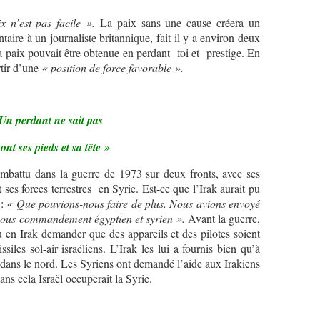
x n’est pas facile ».
La paix sans une cause créera un
ire à un journaliste britannique, fait il y a environ deux
a paix pouvait être obtenue en perdant foi et prestige. En
rtir d’une
« position de force favorable ».
Un perdant ne sait pas
ont ses pieds et sa tête »
battu dans la guerre de 1973 sur deux fronts, avec ses
 ses forces terrestres en Syrie. Est-ce que l’Irak aurait pu
 :
« Que pouvions-nous faire de plus. Nous avions envoyé
e sous commandement égyptien et syrien ».
Avant la guerre,
u en Irak demander que des appareils et des pilotes soient
siles sol-air israéliens. L’Irak les lui a fournis bien qu’à
 dans le nord. Les Syriens ont demandé l’aide aux Irakiens
ans cela Israël occuperait la Syrie.