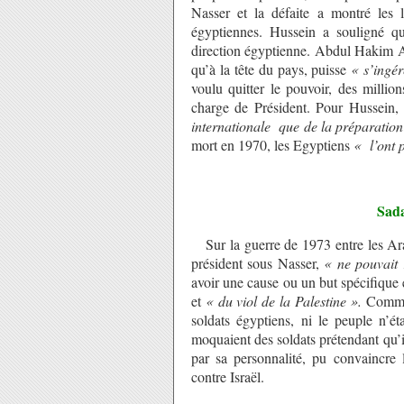
Nasser et la défaite a montré les l
égyptiennes. Hussein a souligné qu
direction égyptienne. Abdul Hakim A
qu’à la tête du pays, puisse
« s’ingé
voulu quitter le pouvoir, des millio
charge de Président. Pour Hussein,
internationale que de la préparation
mort en 1970, les Egyptiens
« l’ont 
Sad
Sur la guerre de 1973 entre les Arabe
président sous Nasser,
« ne pouvait 
avoir une cause ou un but spécifique 
et
« du viol de la Palestine ».
Comme 
soldats égyptiens, ni le peuple n’ét
moquaient des soldats prétendant qu’i
par sa personnalité, pu convaincre 
contre Israël.