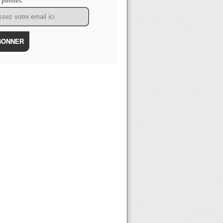
s publiés.