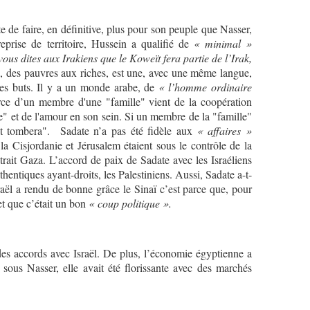
 de faire, en définitive, plus pour son peuple que Nasser,
reprise de territoire, Hussein a qualifié de
« minimal »
vous dites aux Irakiens que le Koweït fera partie de l’Irak,
e, des pauvres aux riches, est une, avec une même langue,
es buts. Il y a un monde arabe, de
« l’homme ordinaire
rce d’un membre d'une "famille" vient de la coopération
e" et de l'amour en son sein. Si un membre de la "famille"
 et tombera". Sadate n’a pas été fidèle aux
« affaires »
la Cisjordanie et Jérusalem étaient sous le contrôle de la
trait Gaza. L’accord de paix de Sadate avec les Israéliens
uthentiques ayant-droits, les Palestiniens. Aussi, Sadate a-t-
aël a rendu de bonne grâce le Sinaï c’est parce que, pour
 et que c’était un bon
« coup politique ».
es accords avec Israël. De plus, l’économie égyptienne a
, sous Nasser, elle avait été florissante avec des marchés