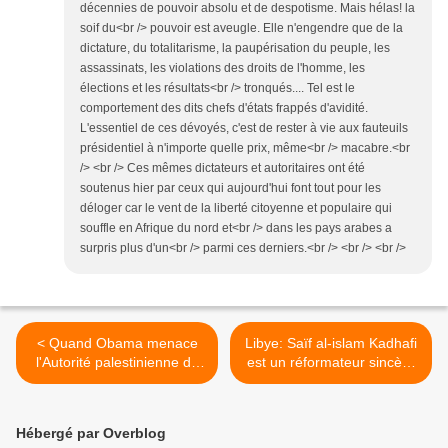
décennies de pouvoir absolu et de despotisme. Mais hélas! la
soif du<br /> pouvoir est aveugle. Elle n'engendre que de la
dictature, du totalitarisme, la paupérisation du peuple, les
assassinats, les violations des droits de l'homme, les
élections et les résultats<br /> tronqués.... Tel est le
comportement des dits chefs d'états frappés d'avidité.
L'essentiel de ces dévoyés, c'est de rester à vie aux fauteuils
présidentiel à n'importe quelle prix, même<br /> macabre.<br
/> <br /> Ces mêmes dictateurs et autoritaires ont été
soutenus hier par ceux qui aujourd'hui font tout pour les
déloger car le vent de la liberté citoyenne et populaire qui
souffle en Afrique du nord et<br /> dans les pays arabes a
surpris plus d'un<br /> parmi ces derniers.<br /> <br /> <br />
< Quand Obama menace
Libye: Saïf al-islam Kadhafi
l'Autorité palestinienne de
est un réformateur sincère
sanctions
>
Hébergé par Overblog