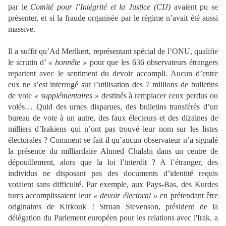
par le
Comité pour l’Intégrité et la Justice (CIJ)
avaient pu se
présenter, et si la fraude organisée par le régime n’avait été aussi
massive.
Il a suffit qu’Ad Merlkert, représentant spécial de l’ONU, qualifie
le scrutin d’
« honnête »
pour que les 636 observateurs étrangers
repartent avec le sentiment du devoir accompli. Aucun d’entre
eux ne s’est interrogé sur l’utilisation des 7 millions de bulletins
de vote
« supplémentaires »
destinés à remplacer ceux perdus ou
volés… Quid des urnes disparues, des bulletins transférés d’un
bureau de vote à un autre, des faux électeurs et des dizaines de
milliers d’Irakiens qui n’ont pas trouvé leur nom sur les listes
électorales ? Comment se fait-il qu’aucun observateur n’a signalé
la présence du milliardaire Ahmed Chalabi dans un centre de
dépouillement, alors que la loi l’interdit ? A l’étranger, des
individus ne disposant pas des documents d’identité requis
votaient sans difficulté. Par exemple, aux Pays-Bas, des Kurdes
turcs accomplissaient leur
« devoir électoral »
en prétendant être
originaires de Kirkouk ! Struan Stevenson, président de la
délégation du Parlement européen pour les relations avec l'Irak, a