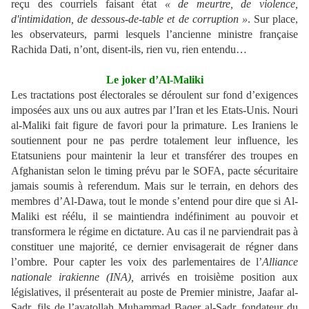
reçu des courriels faisant état
« de meurtre, de violence,
d'intimidation, de dessous-de-table et de corruption »
. Sur place,
les observateurs, parmi lesquels l’ancienne ministre française
Rachida Dati, n’ont, disent-ils, rien vu, rien entendu…
Le joker d’Al-Maliki
Les tractations post électorales se déroulent sur fond d’exigences
imposées aux uns ou aux autres par l’Iran et les Etats-Unis. Nouri
al-Maliki fait figure de favori pour la primature. Les Iraniens le
soutiennent pour ne pas perdre totalement leur influence, les
Etatsuniens pour maintenir la leur et transférer des troupes en
Afghanistan selon le timing prévu par le SOFA, pacte sécuritaire
jamais soumis à referendum. Mais sur le terrain, en dehors des
membres d’Al-Dawa, tout le monde s’entend pour dire que si Al-
Maliki est réélu, il se maintiendra indéfiniment au pouvoir et
transformera le régime en dictature. Au cas il ne parviendrait pas à
constituer une majorité, ce dernier envisagerait de régner dans
l’ombre. Pour capter les voix des parlementaires de l’
Alliance
nationale irakienne (INA),
arrivés en troisième position aux
législatives
, il présenterait au poste de Premier ministre, Jaafar al-
Sadr, fils de l’ayatollah Muhammad Baqer al-Sadr, fondateur du