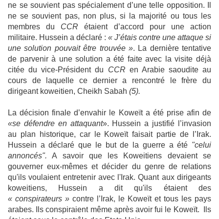
ne se souvient pas spécialement d’une telle opposition. Il
ne se souvient pas, non plus, si la majorité ou tous les
membres du
CCR
étaient d’accord pour une action
militaire. Hussein a déclaré :
« J’étais contre une attaque si
une solution pouvait être trouvée »
. La dernière tentative
de parvenir à une solution a été faite avec la visite déjà
citée du vice-Président du
CCR
en Arabie saoudite au
cours de laquelle ce dernier a rencontré le frère du
dirigeant koweitien, Cheikh Sabah
(5).
La décision finale d’envahir le Koweït a été prise afin de
«se défendre en attaquant
». Hussein a justifié l’invasion
au plan historique, car le Koweït faisait partie de l’Irak.
Hussein a déclaré que le but de la guerre a été
"celui
annoncés"
.
A savoir que les Koweitiens devaient se
gouverner eux-mêmes et décider du genre de relations
qu'ils voulaient entretenir avec l'Irak. Quant aux dirigeants
koweitiens, Hussein a dit qu'ils étaient des
« conspirateurs »
contre l’Irak, le Koweït et tous les pays
arabes. Ils conspiraient même après avoir fui le Koweït. Ils