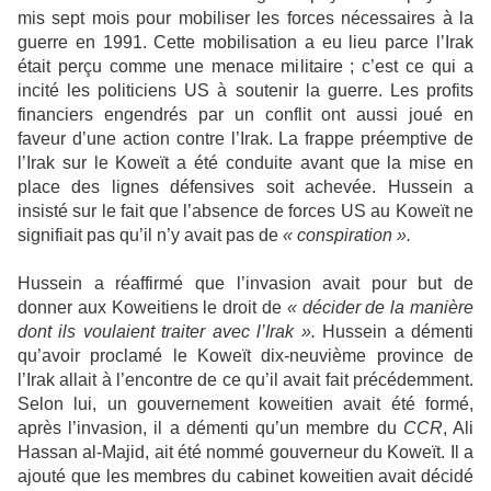
mis sept mois pour mobiliser les forces nécessaires à la
guerre en 1991. Cette mobilisation a eu lieu parce l’Irak
était perçu comme une menace militaire ; c’est ce qui a
incité les politiciens US à soutenir la guerre. Les profits
financiers engendrés par un conflit ont aussi joué en
faveur d’une action contre l’Irak. La frappe préemptive de
l’Irak sur le Koweït a été conduite avant que la mise en
place des lignes défensives soit achevée. Hussein a
insisté sur le fait que l’absence de forces US au Koweït ne
signifiait pas qu’il n’y avait pas de
« conspiration ».
Hussein a réaffirmé que l’invasion avait pour but de
donner aux Koweitiens le droit de
« décider de la manière
dont ils voulaient traiter avec l’Irak ».
Hussein a démenti
qu’avoir proclamé le Koweït dix-neuvième province de
l’Irak allait à l’encontre de ce qu’il avait fait précédemment.
Selon lui, un gouvernement koweitien avait été formé,
après l’invasion, il a démenti qu’un membre du
CCR
, Ali
Hassan al-Majid, ait été nommé gouverneur du Koweït. Il a
ajouté que les membres du cabinet koweitien avait décidé