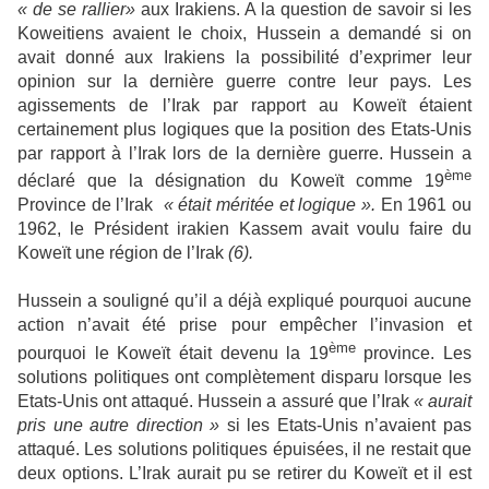
« de se rallier»
aux Irakiens. A la question de savoir si les
Koweitiens avaient le choix, Hussein a demandé si on
avait donné aux Irakiens la possibilité d’exprimer leur
opinion sur la dernière guerre contre leur pays. Les
agissements de l’Irak par rapport au Koweït étaient
certainement plus logiques que la position des Etats-Unis
par rapport à l’Irak lors de la dernière guerre. Hussein a
ème
déclaré que la désignation du Koweït comme 19
Province de l’Irak
« était méritée et logique ».
En 1961 ou
1962, le Président irakien Kassem avait voulu faire du
Koweït une région de l’Irak
(6).
Hussein a souligné qu’il a déjà expliqué pourquoi aucune
action n’avait été prise pour empêcher l’invasion et
ème
pourquoi le Koweït était devenu la 19
province. Les
solutions politiques ont complètement disparu lorsque les
Etats-Unis ont attaqué. Hussein a assuré que l’Irak
« aurait
pris une autre direction »
si les Etats-Unis n’avaient pas
attaqué. Les solutions politiques épuisées, il ne restait que
deux options. L’Irak aurait pu se retirer du Koweït et il est