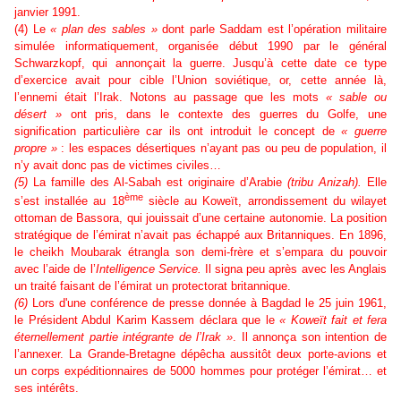
janvier 1991.
(4) Le
« plan des sables »
dont parle Saddam est l’opération militaire
simulée informatiquement, organisée début 1990 par le général
Schwarzkopf, qui annonçait la guerre. Jusqu’à cette date ce type
d’exercice avait pour cible l’Union soviétique, or, cette année là,
l’ennemi était l’Irak. Notons au passage que les mots
« sable ou
désert »
ont pris, dans le contexte des guerres du Golfe, une
signification particulière car ils ont introduit le concept de
« guerre
propre »
: les espaces désertiques n’ayant pas ou peu de population, il
n’y avait donc pas de victimes civiles…
(5)
La famille des Al-Sabah est originaire d’Arabie
(tribu Anizah).
Elle
ème
s’est installée au 18
siècle au Koweït, arrondissement du wilayet
ottoman de Bassora, qui jouissait d’une certaine autonomie. La position
stratégique de l’émirat n’avait pas échappé aux Britanniques. En 1896,
le cheikh Moubarak étrangla son demi-frère et s’empara du pouvoir
avec l’aide de l’
Intelligence Service.
Il signa peu après avec les Anglais
un traité faisant de l’émirat un protectorat britannique.
(6)
Lors d'une conférence de presse donnée à Bagdad le 25 juin 1961,
le Président Abdul Karim Kassem déclara que le
« Koweït fait et fera
éternellement partie intégrante de l’Irak »
. Il annonça son intention de
l’annexer. La Grande-Bretagne dépêcha aussitôt deux porte-avions et
un corps expéditionnaires de 5000 hommes pour protéger l’émirat… et
ses intérêts.