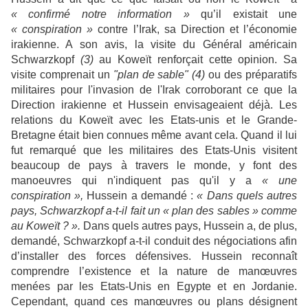
« confirmé notre information »
qu’il existait une
« conspiration »
contre l’Irak, sa Direction et l’économie
irakienne. A son avis, la visite du Général américain
Schwarzkopf
(3)
au Koweït renforçait cette opinion. Sa
visite comprenait un
"plan de sable" (4)
ou des préparatifs
militaires pour l'invasion de l'Irak corroborant ce que la
Direction irakienne et Hussein envisageaient déjà. Les
relations du Koweït avec les Etats-unis et le Grande-
Bretagne était bien connues même avant cela. Quand il lui
fut remarqué que les militaires des Etats-Unis visitent
beaucoup de pays à travers le monde, y font des
manoeuvres qui n'indiquent pas qu'il y a
« une
conspiration »,
Hussein a demandé :
« Dans quels autres
pays, Schwarzkopf a-t-il fait un « plan des sables »
comme
au Koweït ? ».
Dans quels autres pays, Hussein a, de plus,
demandé, Schwarzkopf a-t-il conduit des négociations afin
d’installer des forces défensives. Hussein reconnaît
comprendre l’existence et la nature de manœuvres
menées par les Etats-Unis en Egypte et en Jordanie.
Cependant, quand ces manœuvres ou plans désignent