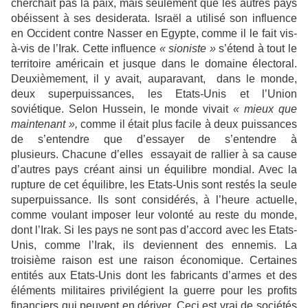
cherchait pas la paix, mais seulement que les autres pays
obéissent à ses desiderata. Israël a utilisé son influence
en Occident contre Nasser en Egypte, comme il le fait vis-
à-vis de l’Irak. Cette influence
« sioniste »
s’étend à tout le
territoire américain et jusque dans le domaine électoral.
Deuxièmement, il y avait, auparavant, dans le monde,
deux superpuissances, les Etats-Unis et l’Union
soviétique. Selon Hussein, le monde vivait
« mieux que
maintenant »,
comme il était plus facile à deux puissances
de s’entendre que d’essayer de s’entendre à
plusieurs. Chacune d’elles essayait de rallier à sa cause
d’autres pays créant ainsi un équilibre mondial. Avec la
rupture de cet équilibre, les Etats-Unis sont restés la seule
superpuissance. Ils sont considérés, à l’heure actuelle,
comme voulant imposer leur volonté au reste du monde,
dont l’Irak. Si les pays ne sont pas d’accord avec les Etats-
Unis, comme l’Irak, ils deviennent des ennemis. La
troisième raison est une raison économique. Certaines
entités aux Etats-Unis dont les fabricants d’armes et des
éléments militaires privilégient la guerre pour les profits
financiers qui peuvent en dériver. Ceci est vrai de sociétés