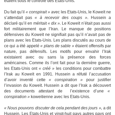
étaient sous le contrôle des Etats-Unis.
Du fait qu’il
« conspirait »
avec les Etats-Unis, le Koweït ne
s’attendait pas
« à recevoir des coups »
. Hussein a
déclaré qu’il en méritait
« dix ».
Le Koweït n’était pas aussi
fort militairement que l’Iran. Le manque de positions
défensives du Koweït ne signifiait pas qu’il n’avait pas de
plans avec les Etats-Unis. Les plans discutés au cours de
ce qui a été appelé
« plans de sable »
étaient offensifs par
nature, pas défensifs. Les motifs pour envahir l’Irak
existaient avec ou sans la présence des forces
américaines. Comme ils l’ont fait pour la dernière guerre,
les Etats-Unis ont
« créé »
les conditions pour combattre
l’Irak au Koweït en 1991. Hussein a réfuté l’accusation
d’avoir inventé cette
« conspiration »
pour justifier
l’invasion du Koweït. Hussein a dit que l’Irak a découvert
des documents attestant de l’existence d’une
«
conspiration »
koweitienne avec les Etats-Unis.
« Nous pouvons discuter de cela pendant des jours »,
a dit
Hussein. Les Etats-Unis et vingt-huit pays autres pays ont