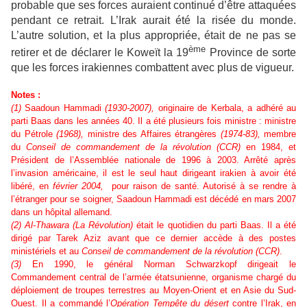
probable que ses forces auraient continué d’être attaquées
pendant ce retrait. L’Irak aurait été la risée du monde.
L’autre solution, et la plus appropriée, était de ne pas se
ème
retirer et de déclarer le Koweït la 19
Province de sorte
que les forces irakiennes combattent avec plus de vigueur.
Notes :
(1)
Saadoun Hammadi
(1930-2007),
originaire de Kerbala, a adhéré au
parti Baas dans les années 40. Il a été plusieurs fois ministre : ministre
du Pétrole
(1968),
ministre des Affaires étrangères
(1974-83),
membre
du
Conseil de commandement de la révolution (CCR)
en 1984, et
Président de l’Assemblée nationale de 1996 à 2003. Arrêté après
l’invasion américaine, il est le seul haut dirigeant irakien à avoir été
libéré, en
février 2004,
pour raison de santé. Autorisé à se rendre à
l’étranger pour se soigner, Saadoun Hammadi est décédé en mars 2007
dans un hôpital allemand.
(2)
Al-Thawara (La Révolution)
était le quotidien du parti Baas. Il a été
dirigé par Tarek Aziz avant que ce dernier accède à des postes
ministériels et au
Conseil de commandement de la révolution (CCR)
.
(3)
En 1990, le général Norman Schwarzkopf dirigeait le
Commandement central de l’armée étatsunienne, organisme chargé du
déploiement de troupes terrestres au Moyen-Orient et en Asie du Sud-
Ouest. Il a commandé l’
Opération Tempête du désert
contre l’Irak, en