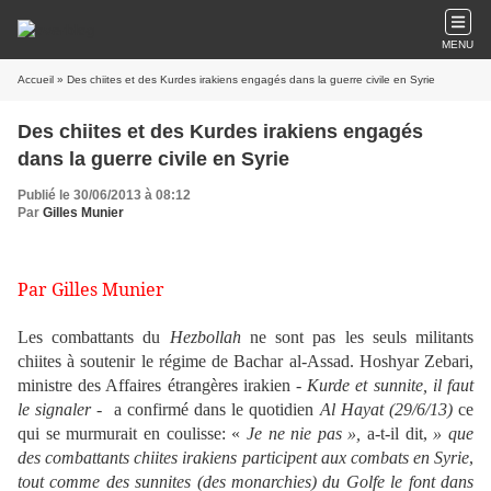
MENU
Accueil
» Des chiites et des Kurdes irakiens engagés dans la guerre civile en Syrie
Des chiites et des Kurdes irakiens engagés
dans la guerre civile en Syrie
Publié le 30/06/2013 à 08:12
Par
Gilles Munier
Par Gilles Munier
Les combattants du
Hezbollah
ne sont pas les seuls militants
chiites à soutenir le régime de Bachar al-Assad. Hoshyar Zebari,
ministre des Affaires étrangères irakien
- Kurde et sunnite, il faut
le signaler -
a confirmé dans le quotidien
Al Hayat (29/6/13)
ce
qui se murmurait en coulisse: «
Je ne nie pas »,
a-t-il dit,
» que
des combattants chiites irakiens participent aux combats en Syrie
,
tout comme des sunnites (des monarchies) du Golfe le font dans