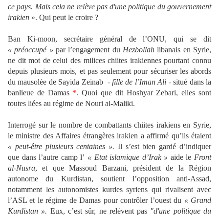
ce pays.
Mais cela
ne relève pas d'une politique du gouvernement
irakien
». Qui peut le croire ?
Ban Ki-moon, secrétaire général de l’ONU, qui se dit
« préoccupé »
par l’engagement du
Hezbollah
libanais en Syrie,
ne dit mot de celui des milices chiites irakiennes pourtant connu
depuis plusieurs mois, et pas seulement pour sécuriser les abords
du mausolée de
Sayida
Zeinab -
fille de l’Iman Ali
- situé dans la
banlieue de Damas
*
. Quoi que dit Hoshyar Zebari, elles sont
toutes liées au régime de Nouri al-Maliki.
Interrogé sur le nombre de combattants chiites irakiens en Syrie,
le ministre des Affaires étrangères irakien a affirmé qu’ils étaient
« peut-être plusieurs centaines ».
Il s’est bien gardé d’indiquer
que dans l’autre camp l’
« Etat islamique d’Irak »
aide le
Front
al-Nusra
, et que Massoud Barzani, président de la Région
autonome du Kurdistan, soutient l’opposition anti-Assad,
notamment les autonomistes kurdes syriens qui rivalisent avec
l’ASL et le régime de Damas pour contrôler l’ouest du
« Grand
Kurdistan ».
Eux, c’est sûr,
ne relèvent pas
"d'une politique du