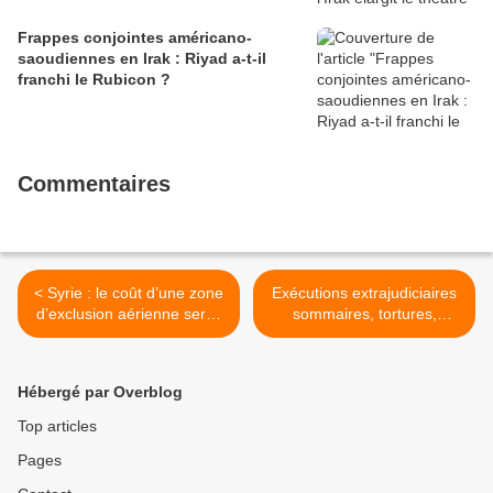
Frappes conjointes américano-
saoudiennes en Irak : Riyad a-t-il
franchi le Rubicon ?
Commentaires
< Syrie : le coût d’une zone
Exécutions extrajudiciaires
d’exclusion aérienne serait
sommaires, tortures,
élevé
prisons secrètes: le général
irakien Mehdi al- Gharawi
sur la sellette >
Hébergé par Overblog
Top articles
Pages