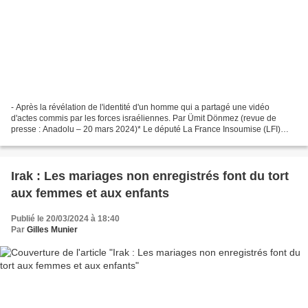
- Après la révélation de l'identité d'un homme qui a partagé une vidéo
d'actes commis par les forces israéliennes. Par Ümit Dönmez (revue de
presse : Anadolu – 20 mars 2024)* Le député La France Insoumise (LFI)
Thomas Portes a annoncé, ce mercredi, qu'il...
Irak : Les mariages non enregistrés font du tort
aux femmes et aux enfants
Publié le 20/03/2024 à 18:40
Par
Gilles Munier