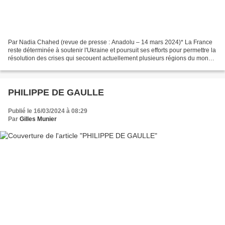
Par Nadia Chahed (revue de presse : Anadolu – 14 mars 2024)* La France
reste déterminée à soutenir l'Ukraine et poursuit ses efforts pour permettre la
résolution des crises qui secouent actuellement plusieurs régions du monde
notamment à Gaza, au Soudan...
PHILIPPE DE GAULLE
Publié le 16/03/2024 à 08:29
Par
Gilles Munier