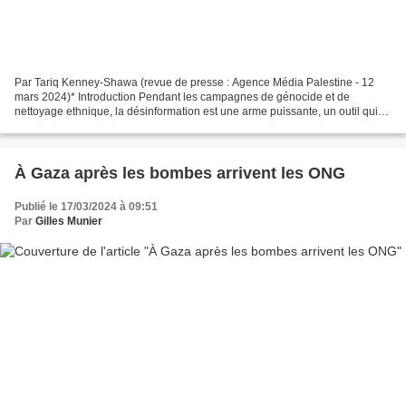
Par Tariq Kenney-Shawa (revue de presse : Agence Média Palestine - 12
mars 2024)* Introduction Pendant les campagnes de génocide et de
nettoyage ethnique, la désinformation est une arme puissante, un outil qui
permet de déshumaniser les victimes, de justifier...
À Gaza après les bombes arrivent les ONG
Publié le 17/03/2024 à 09:51
Par
Gilles Munier