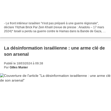
- Le front intérieur israélien "n'est pas préparé à une guerre régionale",
déclare Yitzhak Brick Par Zein Khalil (revue de presse : Anadolu – 17 mars
2024)* Israël a perdu sa guerre contre le Hamas dans la Bande de Gaza, a
déclaré, dimanche, un ancien...
La désinformation israélienne : une arme clé de
son arsenal
Publié le 18/03/2024 à 09:38
Par
Gilles Munier